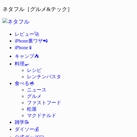
ネタフル［グルメ&テック］
🚀
レビュー
📲
iPhone裏ワザ
📱
iPhone
⛺
キャンプ
🍳
料理
レシピ
レンチンパスタ
🥣
食べる
ニュース
グルメ
ファストフード
松屋
マクドナルド
📝
雑学
💰
ダイソー
👕