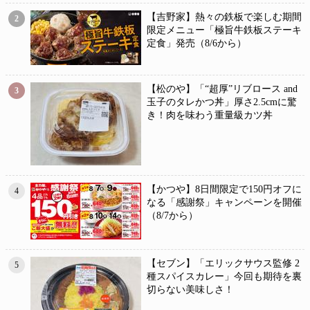
【吉野家】熱々の鉄板で楽しむ期間
2
限定メニュー「極旨牛鉄板ステーキ
定食」発売（8/6から）
【松のや】「“超厚”リブロース and
3
玉子のタレかつ丼」厚さ2.5cmに驚
き！肉を味わう重量級カツ丼
【かつや】8日間限定で150円オフに
4
なる「感謝祭」キャンペーンを開催
（8/7から）
【セブン】「エリックサウス監修 2
5
種スパイスカレー」今回も期待を裏
切らない美味しさ！