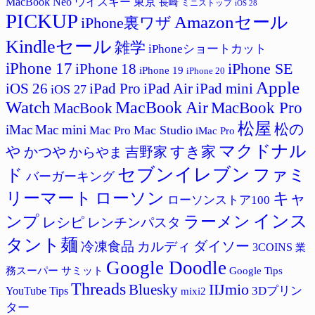
MacBook Neo
ウイスキー
東京
長崎
ミニストップ
iOS 28
PICKUP
Amazonセール
iPhone裏ワザ
Kindleセール
雑学
iPhoneショートカット
iPhone 17
iPhone SE
iPhone 18
iPhone 19
iPhone 20
Apple
iPad Pro
iPad Air
iPad mini
iOS 26
iOS 27
Watch
MacBook Air
MacBook Pro
MacBook
松屋
松の
iMac
Mac mini
Mac Studio
Mac Pro
iMac Pro
マクドナル
すき家
や
かつや
吉野家
からやま
セブンイレブン
ド
ファミ
バーガーキング
リーマート
ローソン
キャ
ローソンストア100
インス
ラーメン
ンプ
レシピ
レンチンパスタ
タント麺
ダイソー
冷凍食品
カルディ
3COINS
業
Google Doodle
サミット
Google Tips
務スーパー
Threads
IIJmio
Bluesky
3Dプリン
YouTube Tips
mixi2
ター