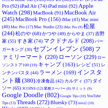
Apple
Pro
(92)
iPad Air
(74)
iPad mini
(92)
Watch
(298)
MacBook Air
MacBook
(91)
(245)
MacBook Pro
(156)
iMac
(43)
Mac mini
松屋
(40)
Mac Studio
(23)
Mac Pro
(17)
iMac Pro
(9)
(244)
松のや
(68)
かつや
(49)
吉野
からやま
(37)
マクドナルド
(208)
すき家
(74)
家
(55)
バー
セブンイレブン
(508)
フ
ガーキング
(30)
ァミリーマート
(220)
ローソン
(229)
ロー
キャンプ
(163)
レシピ
(51)
レ
ソンストア100
(19)
インスタ
ラーメン
(169)
ンチンパスタ
(44)
ント麺
(380)
ダイ
冷凍食品
(42)
カルディ
(37)
ソー
(65)
3COINS
(12)
サミット
(9)
業務スーパー
(8)
Google Doodle
(802)
Google Tips
(10)
YouTube
Threads
(272)
Bluesky
(73)
Tips
(13)
mixi2
(10)