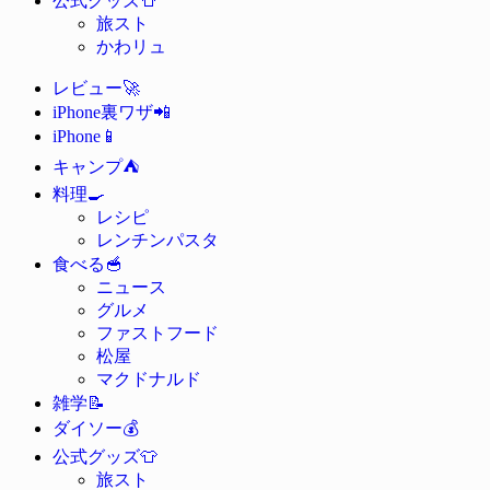
公式グッズ
旅スト
かわリュ
🚀
レビュー
📲
iPhone裏ワザ
📱
iPhone
⛺
キャンプ
🍳
料理
レシピ
レンチンパスタ
🥣
食べる
ニュース
グルメ
ファストフード
松屋
マクドナルド
📝
雑学
💰
ダイソー
👕
公式グッズ
旅スト