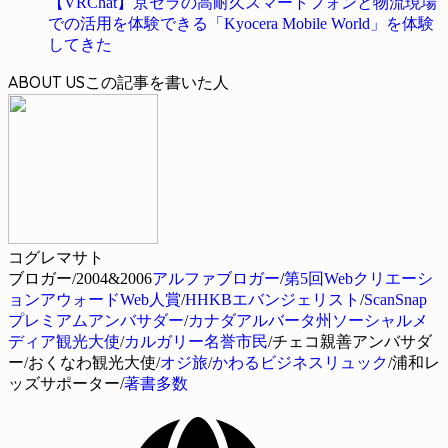
【VRChat】京セラの高耐久スマートフォンと物流現場
での活用を体験できる「Kyocera Mobile World」を体験
してきた
ABOUT US
コグレマサト
ブロガー/2004&2006
アルファブロガー
/
第5回Webクリエーシ
ョンアウォードWeb人賞
/
HHKBエバンジェリスト
/
ScanSnap
プレミアムアンバサダー
/
カナダアルバータ州ソーシャルメ
ディア観光大使
/
カルガリー名誉市民
/チェコ親善アンバサダ
ー/おくなわ観光大使/
オジ旅
/
かわるビジネスリュック
/浦和レ
ッズサポーター/
著書多数