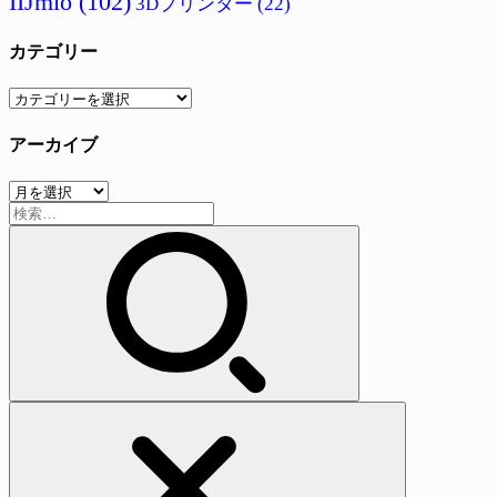
IIJmio
(102)
3Dプリンター
(22)
カテゴリー
カ
テ
アーカイブ
ゴ
リ
ア
ー
検
ー
索:
カ
イ
ブ