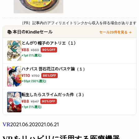
［PR］記事内のアフィリエイトリンクから収入を得る場合があります
📚 本日のKindleセール
セール29件を見る →
とんがり帽子のアトリエ（１）
¥88
¥869
90%OFF
+1pt (1%還元)
ハナバス 苔石花江のバスケ論（１）
¥110
¥792
86%OFF
+55pt (50%還元)
転生したらスライムだった件（３）
¥88
¥847
90%OFF
+1pt (1%還元)
2021.06.20
2021.06.21
VR
VRをリハビリに活用する医療機器