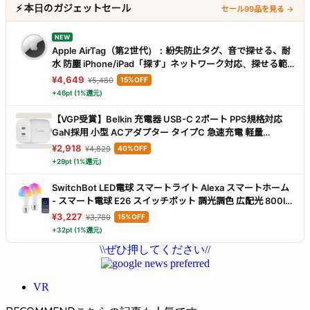
⚡ 本日のガジェットセール
セール99品を見る →
NEW
Apple AirTag（第2世代）：紛失防止タグ、音で探せる、耐
水 防塵 iPhone/iPad「探す」ネットワーク対応、探せる範
囲が最大1.5 倍に広がった「正確な場所を見つける」機能搭
¥4,649
¥5,480
15%OFF
載
+46pt (1%還元)
【VGP受賞】Belkin 充電器 USB-C 2ポート PPS規格対応
GaN採用 小型 ACアダプター タイプC 急速充電 軽量
【PD3.0対応 /PSE認証/折りたたみ式プラグ】
¥2,918
¥4,829
40%OFF
45W(25W+20W) MacBook Windows PC Surface Pro
+29pt (1%還元)
iPad iPhone 17,16～12対応 Galaxy Android スマホ 各種ノー
トPC対応 WCH011dqWH
SwitchBot LED電球 スマートライト Alexa スマートホーム
- スマート電球 E26 スイッチボット 調光調色 広配光 800lm
60W形相当 電球色・昼白色対応 RGBCWマルチカラー
¥3,227
¥3,780
15%OFF
1600万色 間接照明 Google Home IFTTT イフト Siri
+32pt (1%還元)
SmartThings に対応(2個パック)
\\ぜひ押してください//
VR