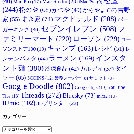
松屋
(40)
Mac Studio
(23)
Mac Pro
(17)
iMac Pro
(9)
(244)
松のや
(68)
かつや
(49)
吉野
からやま
(37)
マクドナルド
(208)
すき家
(74)
家
(55)
バー
セブンイレブン
(508)
フ
ガーキング
(30)
ァミリーマート
(220)
ローソン
(229)
ロー
キャンプ
(163)
レシピ
(51)
レ
ソンストア100
(19)
インスタ
ラーメン
(169)
ンチンパスタ
(44)
ント麺
(380)
ダイ
冷凍食品
(42)
カルディ
(37)
ソー
(65)
3COINS
(12)
サミット
(9)
業務スーパー
(8)
Google Doodle
(802)
Google Tips
(10)
YouTube
Threads
(272)
Bluesky
(73)
Tips
(13)
mixi2
(10)
IIJmio
(102)
3Dプリンター
(22)
カテゴリー
カ