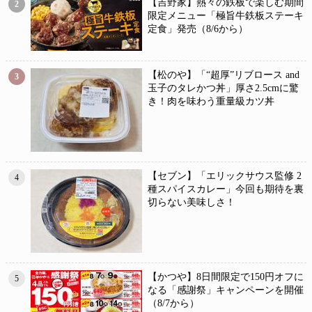
【吉野家】熱々の鉄板で楽しむ期間
2
限定メニュー「極旨牛鉄板ステーキ
定食」発売（8/6から）
【松のや】「“超厚”リブロース and
3
玉子のタレかつ丼」厚さ2.5cmに驚
き！肉を味わう重量級カツ丼
【セブン】「エリックサウス監修 2
4
種スパイスカレー」今回も期待を裏
切らない美味しさ！
【かつや】8日間限定で150円オフに
5
なる「感謝祭」キャンペーンを開催
（8/7から）