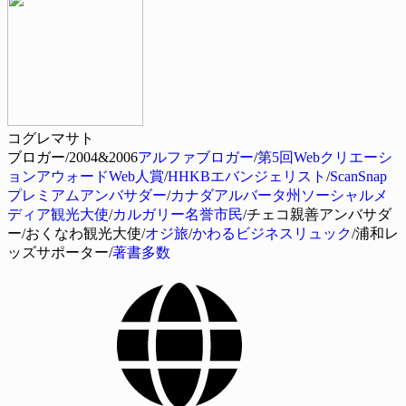
コグレマサト
ブロガー/2004&2006
アルファブロガー
/
第5回Webクリエーシ
ョンアウォードWeb人賞
/
HHKBエバンジェリスト
/
ScanSnap
プレミアムアンバサダー
/
カナダアルバータ州ソーシャルメ
ディア観光大使
/
カルガリー名誉市民
/チェコ親善アンバサダ
ー/おくなわ観光大使/
オジ旅
/
かわるビジネスリュック
/浦和レ
ッズサポーター/
著書多数