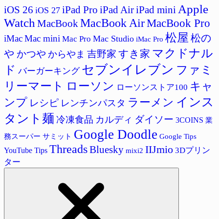
Apple
iPad Pro
iPad Air
iPad mini
iOS 26
iOS 27
Watch
MacBook Air
MacBook Pro
MacBook
松屋
松の
iMac
Mac mini
Mac Studio
Mac Pro
iMac Pro
マクドナル
すき家
や
かつや
吉野家
からやま
セブンイレブン
ド
ファミ
バーガーキング
リーマート
ローソン
キャ
ローソンストア100
インス
ラーメン
ンプ
レシピ
レンチンパスタ
タント麺
ダイソー
冷凍食品
カルディ
3COINS
業
Google Doodle
サミット
Google Tips
務スーパー
Threads
IIJmio
Bluesky
3Dプリン
YouTube Tips
mixi2
ター