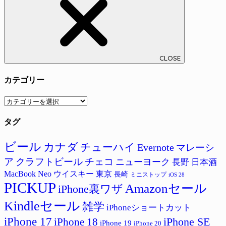
CLOSE
カテゴリー
カ
テ
タグ
ゴ
リ
ー
ビール
カナダ
チューハイ
Evernote
マレーシ
ア
クラフトビール
チェコ
ニューヨーク
長野
日本酒
MacBook Neo
ウイスキー
東京
長崎
ミニストップ
iOS 28
PICKUP
Amazonセール
iPhone裏ワザ
Kindleセール
雑学
iPhoneショートカット
iPhone 17
iPhone SE
iPhone 18
iPhone 19
iPhone 20