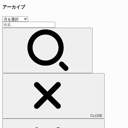
テ
アーカイブ
ゴ
リ
ア
ー
検
ー
索:
カ
イ
ブ
CLOSE