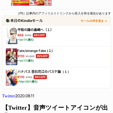
［PR］記事内のアフィリエイトリンクから収入を得る場合があります
📚 本日のKindleセール
セール29件を見る →
平和の国の島崎へ（１）
¥88
¥792
89%OFF
+1pt (1%還元)
Fate/strange Fake (１)
¥110
¥1,320
92%OFF
+1pt (1%還元)
ハナバス 苔石花江のバスケ論（１）
¥110
¥792
86%OFF
+55pt (50%還元)
2020.08.11
Twitter
【Twitter】音声ツイートアイコンが出