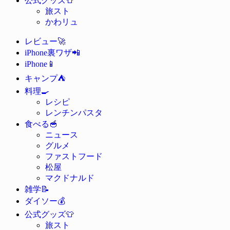
公式グッズ
旅スト
かわリュ
🚀
レビュー
📲
iPhone裏ワザ
📱
iPhone
⛺
キャンプ
🍳
料理
レシピ
レンチンパスタ
🥣
食べる
ニュース
グルメ
ファストフード
松屋
マクドナルド
📝
雑学
💰
ダイソー
👕
公式グッズ
旅スト