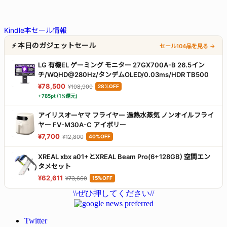
Kindle本セール情報
⚡ 本日のガジェットセール
セール104品を見る →
LG 有機EL ゲーミング モニター 27GX700A-B 26.5イン
チ/WQHD@280Hz/タンデムOLED/0.03ms/HDR TB500
¥78,500
¥108,900
28%OFF
+785pt (1%還元)
アイリスオーヤマ フライヤー 過熱水蒸気 ノンオイルフライ
ヤー FV-M30A-C アイボリー
¥7,700
¥12,800
40%OFF
XREAL xbx a01+とXREAL Beam Pro(6+128GB) 空間エン
タメセット
¥62,611
¥73,660
15%OFF
\\ぜひ押してください//
Twitter