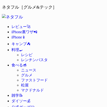
ネタフル［グルメ&テック］
🚀
レビュー
📲
iPhone裏ワザ
📱
iPhone
⛺
キャンプ
🍳
料理
レシピ
レンチンパスタ
🥣
食べる
ニュース
グルメ
ファストフード
松屋
マクドナルド
📝
雑学
💰
ダイソー
👕