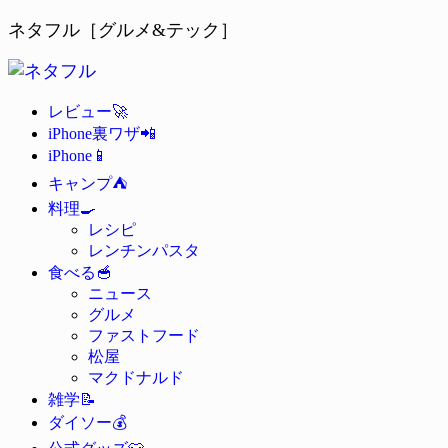
ネタフル［グルメ&テック］
🚀
レビュー
📲
iPhone裏ワザ
📱
iPhone
⛺
キャンプ
🍳
料理
レシピ
レンチンパスタ
🥣
食べる
ニュース
グルメ
ファストフード
松屋
マクドナルド
📝
雑学
💰
ダイソー
👕