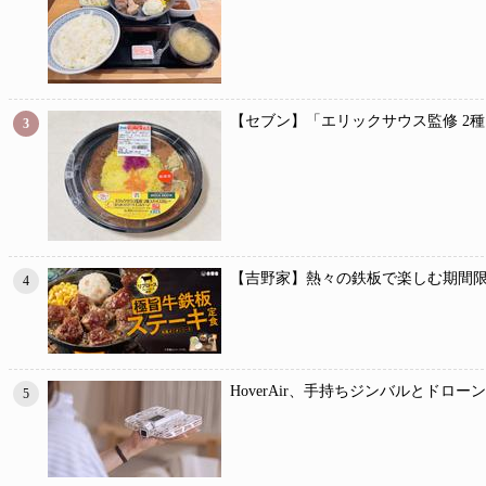
【セブン】「エリックサウス監修 2
3
【吉野家】熱々の鉄板で楽しむ期間限
4
HoverAir、手持ちジンバルとドロー
5