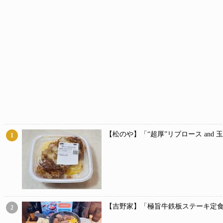
【松のや】「“超厚”リブロース and
1
【吉野家】「極旨牛鉄板ステーキ定食
2