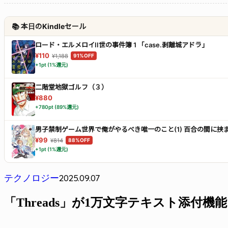
📚 本日のKindleセール
ロード・エルメロイII世の事件簿 1 「case.剥離城アドラ」
¥110
¥1,188
91%OFF
+1pt (1%還元)
二階堂地獄ゴルフ（３）
¥880
+780pt (89%還元)
男子禁制ゲーム世界で俺がやるべき唯一のこと(1) 百合の間に
¥99
¥814
88%OFF
+1pt (1%還元)
2025.09.07
テクノロジー
「Threads」が1万文字テキスト添付