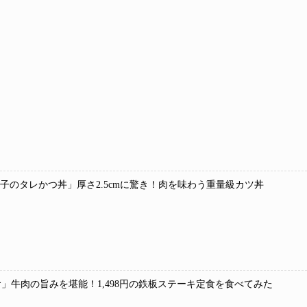
 玉子のタレかつ丼」厚さ2.5cmに驚き！肉を味わう重量級カツ丼
」牛肉の旨みを堪能！1,498円の鉄板ステーキ定食を食べてみた