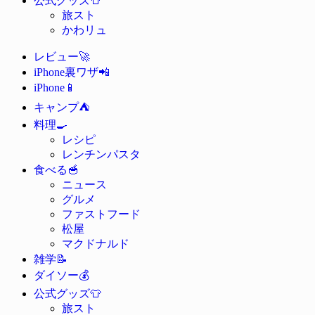
公式グッズ
旅スト
かわリュ
🚀
レビュー
📲
iPhone裏ワザ
📱
iPhone
⛺
キャンプ
🍳
料理
レシピ
レンチンパスタ
🥣
食べる
ニュース
グルメ
ファストフード
松屋
マクドナルド
📝
雑学
💰
ダイソー
👕
公式グッズ
旅スト