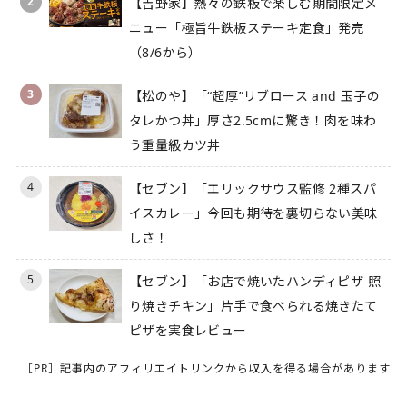
2
【吉野家】熱々の鉄板で楽しむ期間限定メ
ニュー「極旨牛鉄板ステーキ定食」発売
（8/6から）
3
【松のや】「“超厚”リブロース and 玉子の
タレかつ丼」厚さ2.5cmに驚き！肉を味わ
う重量級カツ丼
4
【セブン】「エリックサウス監修 2種スパ
イスカレー」今回も期待を裏切らない美味
しさ！
5
【セブン】「お店で焼いたハンディピザ 照
り焼きチキン」片手で食べられる焼きたて
ピザを実食レビュー
［PR］記事内のアフィリエイトリンクから収入を得る場合があります