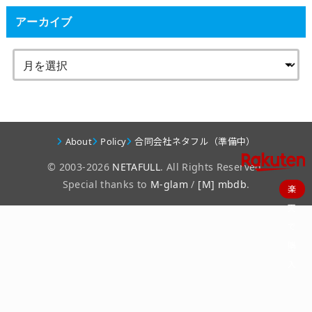
アーカイブ
About
Policy
合同会社ネタフル（準備中）
© 2003-2026
NETAFULL
. All Rights Reserved.
Special thanks to
M-glam
/
[M] mbdb
.
楽
天
で
購
入