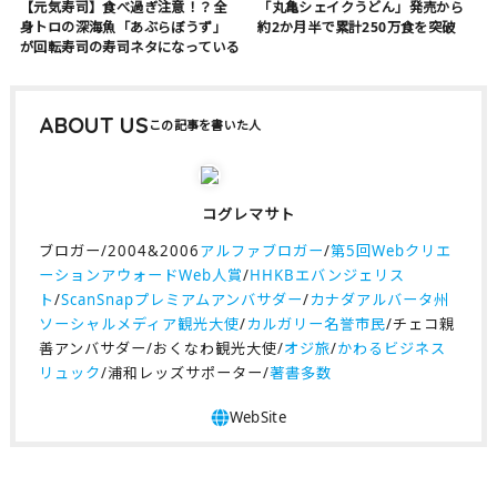
【元気寿司】食べ過ぎ注意！？全
「丸亀シェイクうどん」発売から
身トロの深海魚「あぶらぼうず」
約2か月半で累計250万食を突破
が回転寿司の寿司ネタになっている
ABOUT US
コグレマサト
ブロガー/2004&2006
アルファブロガー
/
第5回Webクリエ
ーションアウォードWeb人賞
/
HHKBエバンジェリス
ト
/
ScanSnapプレミアムアンバサダー
/
カナダアルバータ州
ソーシャルメディア観光大使
/
カルガリー名誉市民
/チェコ親
善アンバサダー/おくなわ観光大使/
オジ旅
/
かわるビジネス
リュック
/浦和レッズサポーター/
著書多数