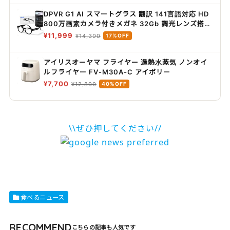
DPVR G1 AI スマートグラス 翻訳 141言語対応 HD
800万画素カメラ付きメガネ 32Gb 調光レンズ搭載
AI画像認識 メガネ型カメラ オーディオグラス スマ
¥11,999
¥14,390
17%OFF
ートグラス iPhone対応 Android対応
アイリスオーヤマ フライヤー 過熱水蒸気 ノンオイ
ルフライヤー FV-M30A-C アイボリー
¥7,700
¥12,800
40%OFF
\\ぜひ押してください//
食べるニュース
RECOMMEND