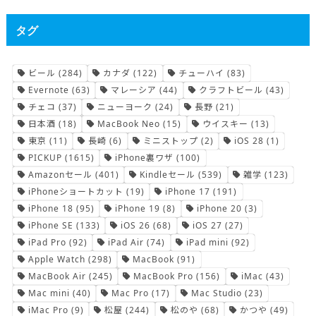
タグ
ビール
(284)
カナダ
(122)
チューハイ
(83)
Evernote
(63)
マレーシア
(44)
クラフトビール
(43)
チェコ
(37)
ニューヨーク
(24)
長野
(21)
日本酒
(18)
MacBook Neo
(15)
ウイスキー
(13)
東京
(11)
長崎
(6)
ミニストップ
(2)
iOS 28
(1)
PICKUP
(1615)
iPhone裏ワザ
(100)
Amazonセール
(401)
Kindleセール
(539)
雑学
(123)
iPhoneショートカット
(19)
iPhone 17
(191)
iPhone 18
(95)
iPhone 19
(8)
iPhone 20
(3)
iPhone SE
(133)
iOS 26
(68)
iOS 27
(27)
iPad Pro
(92)
iPad Air
(74)
iPad mini
(92)
Apple Watch
(298)
MacBook
(91)
MacBook Air
(245)
MacBook Pro
(156)
iMac
(43)
Mac mini
(40)
Mac Pro
(17)
Mac Studio
(23)
iMac Pro
(9)
松屋
(244)
松のや
(68)
かつや
(49)