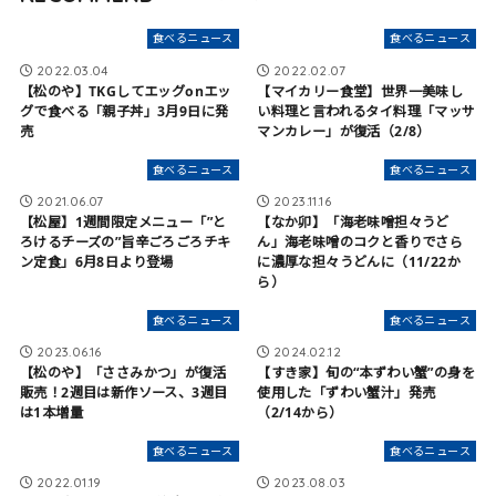
食べるニュース
食べるニュース
2022.03.04
2022.02.07
【松のや】TKGしてエッグonエッ
【マイカリー食堂】世界一美味し
グで食べる「親子丼」3月9日に発
い料理と言われるタイ料理「マッサ
売
マンカレー」が復活（2/8）
食べるニュース
食べるニュース
2021.06.07
2023.11.16
【松屋】1週間限定メニュー「”と
【なか卯】「海老味噌担々うど
ろけるチーズの”旨辛ごろごろチキ
ん」海老味噌のコクと香りでさら
ン定食」6月8日より登場
に濃厚な担々うどんに（11/22か
ら）
食べるニュース
食べるニュース
2023.06.16
2024.02.12
【松のや】「ささみかつ」が復活
【すき家】旬の“本ずわい蟹”の身を
販売！2週目は新作ソース、3週目
使用した「ずわい蟹汁」発売
は1本増量
（2/14から）
食べるニュース
食べるニュース
2022.01.19
2023.08.03