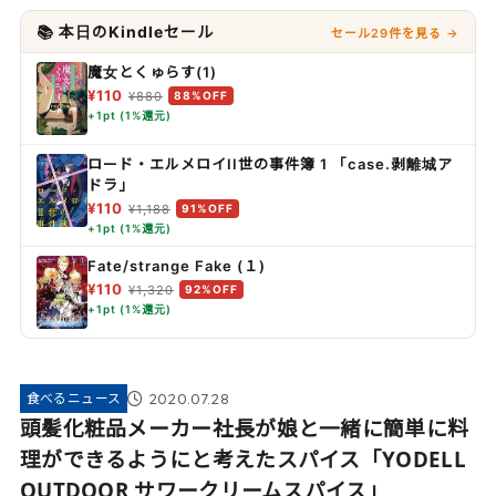
📚 本日のKindleセール
セール29件を見る →
魔女とくゅらす(1)
¥110
¥880
88%OFF
+1pt (1%還元)
ロード・エルメロイII世の事件簿 1 「case.剥離城ア
ドラ」
¥110
¥1,188
91%OFF
+1pt (1%還元)
Fate/strange Fake (１)
¥110
¥1,320
92%OFF
+1pt (1%還元)
2020.07.28
食べるニュース
頭髪化粧品メーカー社長が娘と一緒に簡単に料
理ができるようにと考えたスパイス「YODELL
OUTDOOR サワークリームスパイス」