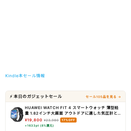
Kindle本セール情報
⚡ 本日のガジェットセール
セール105品を見る →
HUAWEI WATCH FIT 4 スマートウォッチ 薄型軽
量 1.82インチ大画面 アウトドアに適した気圧計と
測位システム 通知 フィットネス ヘルストラッカー
¥19,800
¥23,980
17%OFF
情緒測定 10日間ロングバッテリー iOS/Android対
+1633pt (8%還元)
応 ブラック