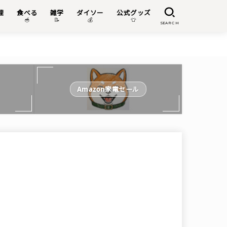
理
食べる
雑学
ダイソー
公式グッズ

🥣
📝
💰
👕
SEARCH
Amazon家電セール