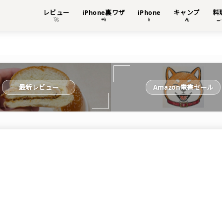
レビュー
iPhone裏ワザ
iPhone
キャンプ
料
🚀
📲
📱
⛺

最新レビュー
Amazon電書セール