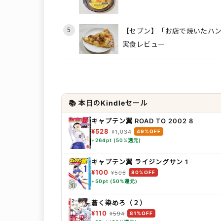
5
【セブン】「お店で焼いたハン
実食レビュー
📚 本日のKindleセール
キャプテン翼 ROAD TO 2002 8
¥528
¥1,034
49%OFF
+264pt (50%還元)
キャプテン翼 ライジングサン 1
¥100
¥506
80%OFF
+50pt (50%還元)
蒼く染めろ（２）
¥110
¥594
81%OFF