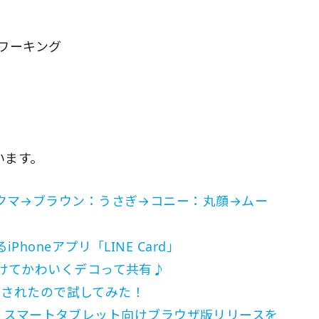
トワーキング
います。
：クマ→ブラウン：うさぎ→コニー：丸顔→ムー
honeアプリ「LINE Card」
かけてかわいくデコって共有♪
ac）されたので試してみた！
Mac）・スマートタブレット向けブラウザ版リリースを