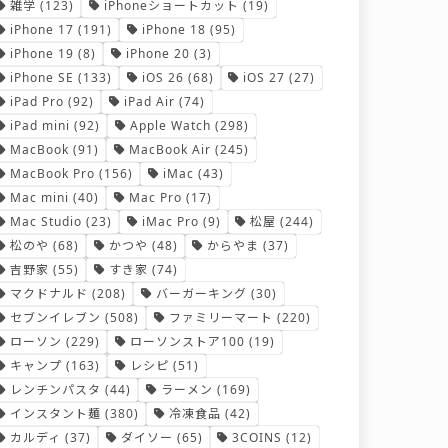
雑学
(123)
iPhoneショートカット
(19)
iPhone 17
(191)
iPhone 18
(95)
iPhone 19
(8)
iPhone 20
(3)
iPhone SE
(133)
iOS 26
(68)
iOS 27
(27)
iPad Pro
(92)
iPad Air
(74)
iPad mini
(92)
Apple Watch
(298)
MacBook
(91)
MacBook Air
(245)
MacBook Pro
(156)
iMac
(43)
Mac mini
(40)
Mac Pro
(17)
Mac Studio
(23)
iMac Pro
(9)
松屋
(244)
松のや
(68)
かつや
(48)
からやま
(37)
吉野家
(55)
すき家
(74)
マクドナルド
(208)
バーガーキング
(30)
セブンイレブン
(508)
ファミリーマート
(220)
ローソン
(229)
ローソンストア100
(19)
キャンプ
(163)
レシピ
(51)
レンチンパスタ
(44)
ラーメン
(169)
インスタント麺
(380)
冷凍食品
(42)
カルディ
(37)
ダイソー
(65)
3COINS
(12)