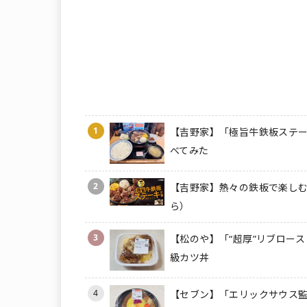
1
【吉野家】「極旨牛鉄板ステー
べてみた
2
【吉野家】熱々の鉄板で楽しむ
ら）
3
【松のや】「“超厚”リブロース
級カツ丼
4
【セブン】「エリックサウス監