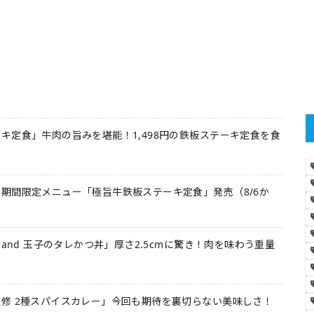
キ定食」牛肉の旨みを堪能！1,498円の鉄板ステーキ定食を食
期間限定メニュー「極旨牛鉄板ステーキ定食」発売（8/6か
 and 玉子のタレかつ丼」厚さ2.5cmに驚き！肉を味わう重量
修 2種スパイスカレー」今回も期待を裏切らない美味しさ！