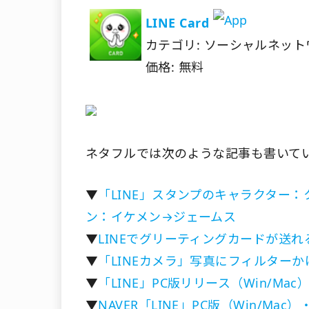
LINE Card
カテゴリ: ソーシャルネッ
価格: 無料
ネタフルでは次のような記事も書いて
▼
「LINE」スタンプのキャラクター
ン：イケメン→ジェームス
▼
LINEでグリーティングカードが送れるiP
▼
「LINEカメラ」写真にフィルター
▼
「LINE」PC版リリース（Win/M
▼
NAVER「LINE」PC版（Win/