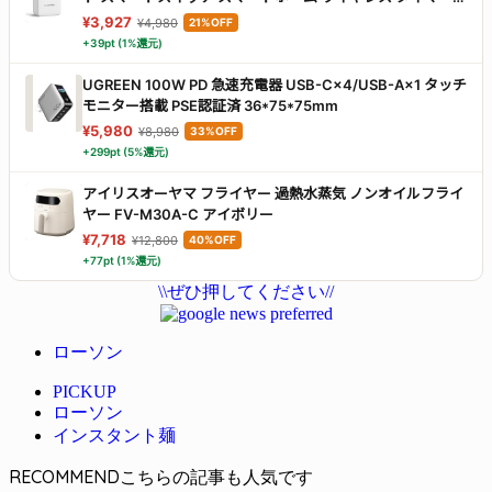
スマホで遠隔操作 Alexa, Google Home, Siri, IFTTTなどに
¥3,927
¥4,980
21%OFF
対応(ハブ必要) ホワイト
+39pt (1%還元)
UGREEN 100W PD 急速充電器 USB-C×4/USB-A×1 タッチ
モニター搭載 PSE認証済 36*75*75mm
¥5,980
¥8,980
33%OFF
+299pt (5%還元)
アイリスオーヤマ フライヤー 過熱水蒸気 ノンオイルフライ
ヤー FV-M30A-C アイボリー
¥7,718
¥12,800
40%OFF
+77pt (1%還元)
\\ぜひ押してください//
ローソン
PICKUP
ローソン
インスタント麺
RECOMMEND