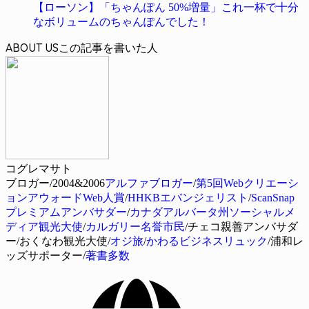
【ローソン】「ちゃんぽん 50%増量」これ一杯で十分
なボリュームのちゃんぽんでした！
ABOUT US
コグレマサト
ブロガー/2004&2006
アルファブロガー
/
第5回Webクリエーシ
ョンアウォードWeb人賞
/
HHKBエバンジェリスト
/
ScanSnap
プレミアムアンバサダー
/
カナダアルバータ州ソーシャルメ
ディア観光大使
/
カルガリー名誉市民
/チェコ親善アンバサダ
ー/おくなわ観光大使/
オジ旅
/
かわるビジネスリュック
/浦和レ
ッズサポーター/
著書多数