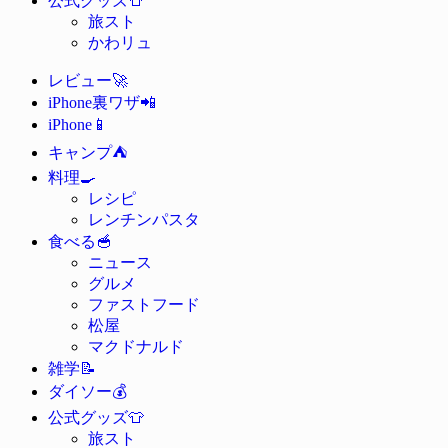
公式グッズ
旅スト
かわリュ
🚀
レビュー
📲
iPhone裏ワザ
📱
iPhone
⛺
キャンプ
🍳
料理
レシピ
レンチンパスタ
🥣
食べる
ニュース
グルメ
ファストフード
松屋
マクドナルド
📝
雑学
💰
ダイソー
👕
公式グッズ
旅スト