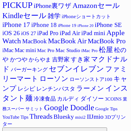
PICKUP
Amazonセール
iPhone裏ワザ
Kindleセール
雑学
iPhoneショートカット
iPhone 17
iPhone SE
iPhone 18
iPhone 19
iPhone 20
Apple
iPad Pro
iPad Air
iPad mini
iOS 26
iOS 27
Watch
MacBook Air
MacBook Pro
MacBook
松屋
松の
iMac
Mac mini
Mac Studio
Mac Pro
iMac Pro
マクドナル
すき家
や
吉野家
かつや
からやま
セブンイレブン
ド
ファミ
バーガーキング
リーマート
ローソン
キャ
ローソンストア100
インス
ラーメン
ンプ
レシピ
レンチンパスタ
タント麺
ダイソー
冷凍食品
カルディ
3COINS
業
Google Doodle
サミット
Google Tips
務スーパー
Threads
IIJmio
Bluesky
3Dプリン
YouTube Tips
mixi2
ター