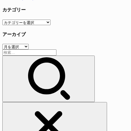
カテゴリー
カ
テ
アーカイブ
ゴ
リ
ア
ー
検
ー
索:
カ
イ
ブ