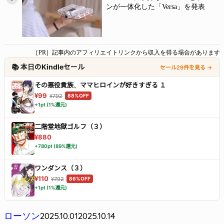
ンが一体化した「Versa」を発表
［PR］記事内のアフィリエイトリンクから収入を得る場合があります
📚 本日のKindleセール
セール29件を見る →
その悪役貴族、ママヒロインが好きすぎる １
¥99
¥792
88%OFF
+1pt (1%還元)
二階堂地獄ゴルフ（３）
¥880
+780pt (89%還元)
ワンダンス（３）
¥110
¥792
86%OFF
+1pt (1%還元)
2025.10.01
2025.10.14
ローソン