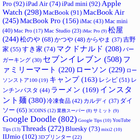
Apple
Pro
(92)
iPad Air
(74)
iPad mini
(92)
Watch
(298)
MacBook Air
MacBook
(91)
(245)
MacBook Pro
(156)
iMac
(43)
Mac mini
松屋
(40)
Mac Studio
(23)
Mac Pro
(17)
iMac Pro
(9)
(244)
松のや
(68)
吉野
かつや
(48)
からやま
(37)
マクドナルド
(208)
すき家
(74)
家
(55)
バー
セブンイレブン
(508)
フ
ガーキング
(30)
ァミリーマート
(220)
ローソン
(229)
ロー
キャンプ
(163)
レシピ
(51)
レ
ソンストア100
(19)
インスタ
ラーメン
(169)
ンチンパスタ
(44)
ント麺
(380)
ダイ
冷凍食品
(42)
カルディ
(37)
ソー
(65)
3COINS
(12)
サミット
(9)
業務スーパー
(8)
Google Doodle
(802)
Google Tips
(10)
YouTube
Threads
(272)
Bluesky
(73)
Tips
(13)
mixi2
(10)
IIJmio
(102)
3Dプリンター
(22)