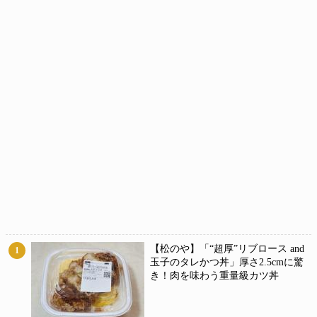
【松のや】「“超厚”リブロース and
1
玉子のタレかつ丼」厚さ2.5cmに驚
き！肉を味わう重量級カツ丼