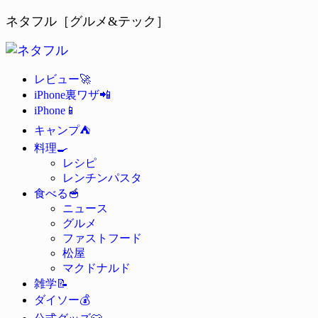
ネタフル［グルメ&テック］
🚀
レビュー
📲
iPhone裏ワザ
📱
iPhone
⛺
キャンプ
🍳
料理
レシピ
レンチンパスタ
🥣
食べる
ニュース
グルメ
ファストフード
松屋
マクドナルド
📝
雑学
💰
ダイソー
👕