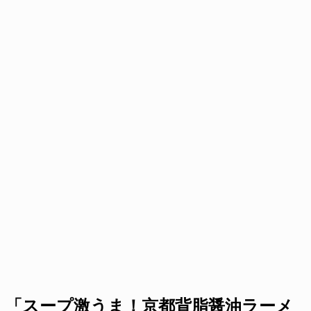
「スープ激うま！京都背脂醤油ラーメ