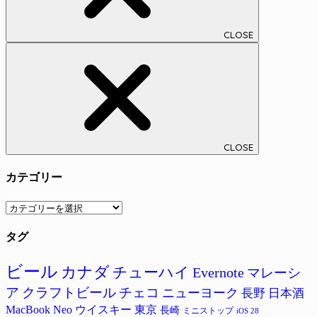
CLOSE
CLOSE
カテゴリー
カ
テ
タグ
ゴ
リ
ー
ビール
カナダ
チューハイ
Evernote
マレーシ
ア
クラフトビール
チェコ
ニューヨーク
長野
日本酒
MacBook Neo
ウイスキー
東京
長崎
ミニストップ
iOS 28