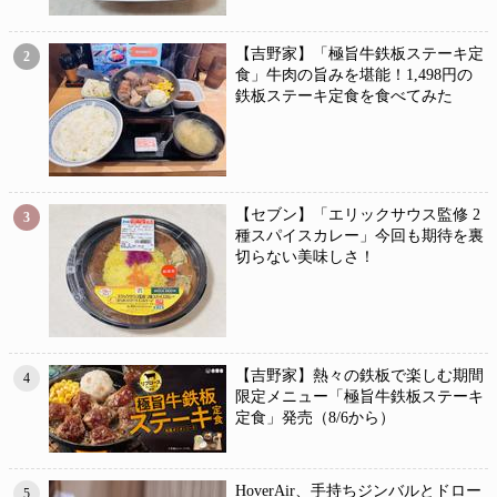
【吉野家】「極旨牛鉄板ステーキ定
2
食」牛肉の旨みを堪能！1,498円の
鉄板ステーキ定食を食べてみた
【セブン】「エリックサウス監修 2
3
種スパイスカレー」今回も期待を裏
切らない美味しさ！
【吉野家】熱々の鉄板で楽しむ期間
4
限定メニュー「極旨牛鉄板ステーキ
定食」発売（8/6から）
HoverAir、手持ちジンバルとドロー
5