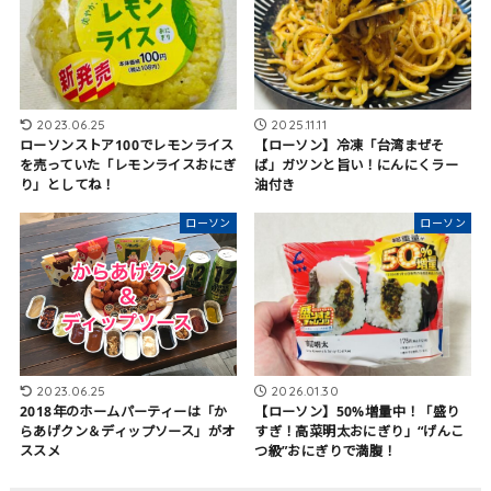
2023.06.25
2025.11.11
ローソンストア100でレモンライス
【ローソン】冷凍「台湾まぜそ
を売っていた「レモンライスおにぎ
ば」ガツンと旨い！にんにくラー
り」としてね！
油付き
ローソン
ローソン
2023.06.25
2026.01.30
2018年のホームパーティーは「か
【ローソン】50%増量中！「盛り
らあげクン＆ディップソース」がオ
すぎ！高菜明太おにぎり」“げんこ
ススメ
つ級”おにぎりで満腹！