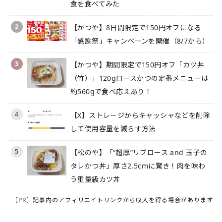
食を食べてみた
2
【かつや】8日間限定で150円オフになる
「感謝祭」キャンペーンを開催（8/7から）
3
【かつや】期間限定で150円オフ「カツ丼
（竹）」120gロースかつの定番メニューは
約560gで食べ応えあり！
4
【X】ストレージからキャッシャなどを削除
して使用容量を減らす方法
5
【松のや】「“超厚”リブロース and 玉子の
タレかつ丼」厚さ2.5cmに驚き！肉を味わ
う重量級カツ丼
［PR］記事内のアフィリエイトリンクから収入を得る場合があります