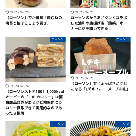
2023.06.25
2023.06.25
【ローソン】でか焼鳥「鶏むねの
ローソンのからあげクンとコラボ
海苔と柚子こしょう巻き」
した浦和の唐揚げ店「鶏笑」オー
ナーに話を聞いてきた
ローソン
ローソン
2023.06.25
【ローソン】甘じょっぱさがクセ
2024.06.26
になる「Lチキ ハニーメープル味」
【ローソンストア100】1,000kcal
オーバーの「THE カロリー」は面
白商品ぽさがあるけど効率的にカ
ロリー摂取できて実用的なのであ
った #提供
ローソン
ローソン