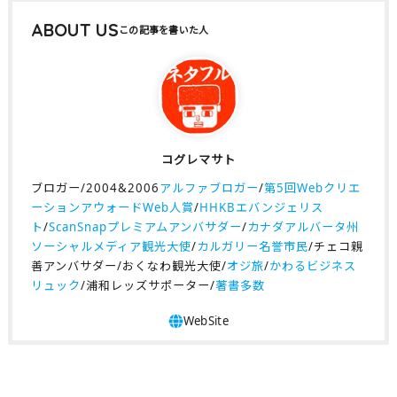
ABOUT US
コグレマサト
ブロガー/2004&2006
アルファブロガー
/
第5回Webクリエ
ーションアウォードWeb人賞
/
HHKBエバンジェリス
ト
/
ScanSnapプレミアムアンバサダー
/
カナダアルバータ州
ソーシャルメディア観光大使
/
カルガリー名誉市民
/チェコ親
善アンバサダー/おくなわ観光大使/
オジ旅
/
かわるビジネス
リュック
/浦和レッズサポーター/
著書多数