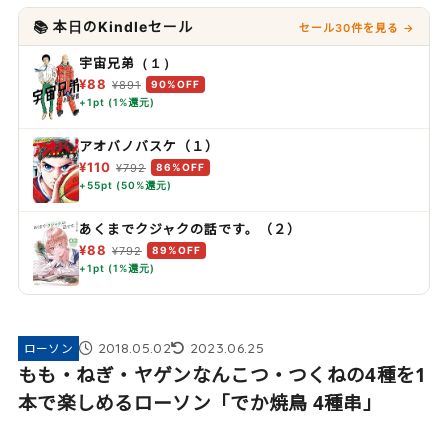
📚 本日のKindleセール
セール30件を見る →
宇宙兄弟（１）
¥88
¥891
90%OFF
+1pt (1%還元)
アオバノバスケ（１）
¥110
¥792
86%OFF
+55pt (50%還元)
あくまでクジャクの話です。（２）
¥88
¥792
89%OFF
+1pt (1%還元)
2018.05.02
2023.06.25
ローソン
もも・ねぎ・ヤゲンなんこつ・つくねの4種を1
本で楽しめるローソン「でか焼鳥 4種串」