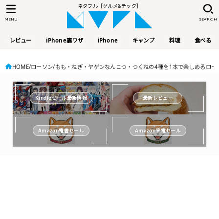
ネタフル［グルメ&テック］
MENU
SEARCH
レビュー
iPhone裏ワザ
iPhone
キャンプ
料理
食べる
HOME
ローソン
もも・ねぎ・ヤゲンなんこつ・つくねの4種を1本で楽しめるローソ
Kindleセール最新情報
最新レビュー
Amazon電書セール
Amazon家電セール