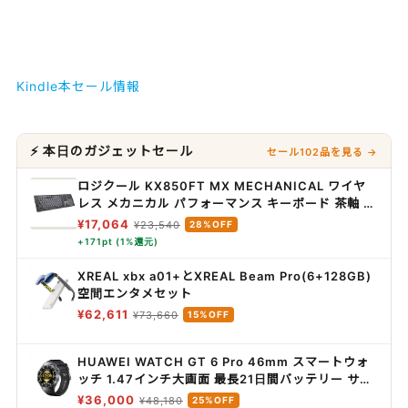
Kindle本セール情報
⚡ 本日のガジェットセール
セール102品を見る →
ロジクール KX850FT MX MECHANICAL ワイヤ
レス メカニカル パフォーマンス キーボード 茶軸 タ
クタイル テンキー 静かな打鍵感 特に静か Logi
¥17,064
¥23,540
28%OFF
Bolt bluetooth Unifying非対応 薄型 無線 メカニ
+171pt (1%還元)
カルキーボード windows mac chrome Android
ワイヤレスキーボード KX850 国内正規品 グラファ
XREAL xbx a01+とXREAL Beam Pro(6+128GB)
イト
空間エンタメセット
¥62,611
¥73,660
15%OFF
HUAWEI WATCH GT 6 Pro 46mm スマートウォ
ッチ 1.47インチ大画面 最長21日間バッテリー サイ
クリング/登山/進化したゴルフナビ スポーツモード
¥36,000
¥48,180
25%OFF