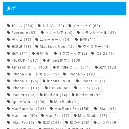
タグ
ビール
(284)
カナダ
(122)
チューハイ
(83)
Evernote
(63)
マレーシア
(44)
クラフトビール
(43)
チェコ
(37)
ニューヨーク
(24)
長野
(21)
日本酒
(18)
MacBook Neo
(15)
ウイスキー
(13)
東京
(11)
長崎
(6)
ミニストップ
(2)
iOS 28
(1)
PICKUP
(1617)
iPhone裏ワザ
(100)
Amazonセール
(403)
Kindleセール
(541)
雑学
(123)
iPhoneショートカット
(19)
iPhone 17
(192)
iPhone 18
(95)
iPhone 19
(8)
iPhone 20
(3)
iPhone SE
(133)
iOS 26
(68)
iOS 27
(27)
iPad Pro
(92)
iPad Air
(74)
iPad mini
(92)
Apple Watch
(298)
MacBook
(91)
MacBook Air
(245)
MacBook Pro
(156)
iMac
(43)
Mac mini
(40)
Mac Pro
(17)
Mac Studio
(23)
iMac Pro
(9)
松屋
(244)
松のや
(68)
かつや
(49)