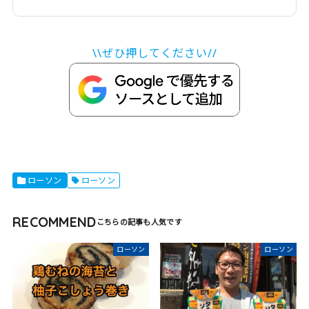
100種類以上 GPS搭載 心電図分析 健康/情緒モニタ
リング iOS/Android対応 ブラック
\\ぜひ押してください//
ローソン
ローソン
RECOMMEND
ローソン
ローソン