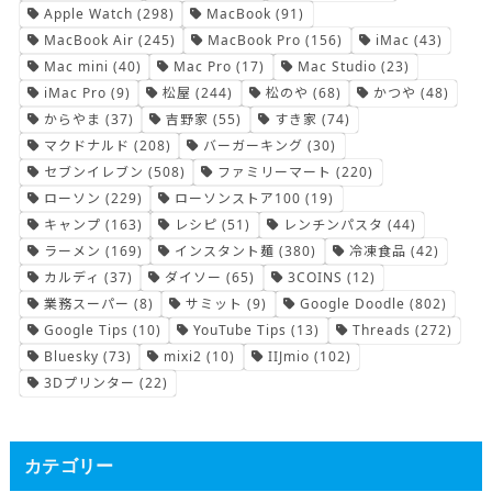
Apple Watch
(298)
MacBook
(91)
MacBook Air
(245)
MacBook Pro
(156)
iMac
(43)
Mac mini
(40)
Mac Pro
(17)
Mac Studio
(23)
iMac Pro
(9)
松屋
(244)
松のや
(68)
かつや
(48)
からやま
(37)
吉野家
(55)
すき家
(74)
マクドナルド
(208)
バーガーキング
(30)
セブンイレブン
(508)
ファミリーマート
(220)
ローソン
(229)
ローソンストア100
(19)
キャンプ
(163)
レシピ
(51)
レンチンパスタ
(44)
ラーメン
(169)
インスタント麺
(380)
冷凍食品
(42)
カルディ
(37)
ダイソー
(65)
3COINS
(12)
業務スーパー
(8)
サミット
(9)
Google Doodle
(802)
Google Tips
(10)
YouTube Tips
(13)
Threads
(272)
Bluesky
(73)
mixi2
(10)
IIJmio
(102)
3Dプリンター
(22)
カテゴリー