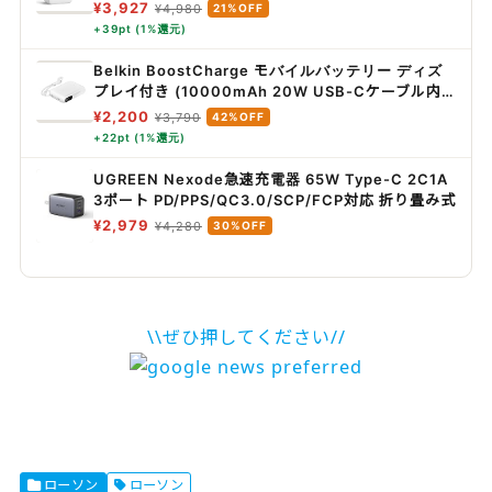
ヤレス タイマー スマホで遠隔操作 Alexa, Google
¥3,927
¥4,980
21%OFF
Home, Siri, IFTTTなどに対応(ハブ必要) ホワイト
+39pt (1%還元)
Belkin BoostCharge モバイルバッテリー ディズ
プレイ付き (10000mAh 20W USB-Cケーブル内
蔵) 最大20W PD高速充電対応 PPS対応
¥2,200
¥3,790
42%OFF
iPhone&Androidスマホ対応 2台同時充電 PSE認証
+22pt (1%還元)
軽量&コンパクト 機内持込可能 アウトドア/災害/緊
急用の便利グッズ メーカー保証2年 ホワイト
UGREEN Nexode急速充電器 65W Type-C 2C1A
BPB027fqWH
3ポート PD/PPS/QC3.0/SCP/FCP対応 折り畳み式
¥2,979
¥4,280
30%OFF
\\ぜひ押してください//
ローソン
ローソン