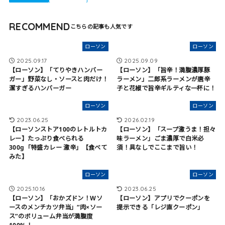
RECOMMEND
ローソン
ローソン
2025.09.17
2025.09.09
【ローソン】「てりやきハンバー
【ローソン】「旨辛！満腹濃厚豚
ガー」野菜なし・ソースと肉だけ！
ラーメン」二郎系ラーメンが唐辛
潔すぎるハンバーガー
子と花椒で旨辛ギルティな一杯に！
ローソン
ローソン
2023.06.25
2026.02.19
【ローソンストア100のレトルトカ
【ローソン】「スープ激うま！担々
レー】たっぷり食べられる
味ラーメン」ごま濃厚で白米必
300g「特盛カレー 激辛」【食べて
須！具なしでここまで旨い！
みた】
ローソン
ローソン
2025.10.16
2023.06.25
【ローソン】「おかズドン！Wソ
【ローソン】アプリでクーポンを
ースのメンチカツ弁当」“肉×ソー
提示できる「レジ直クーポン」
ス”のボリューム弁当が満腹度