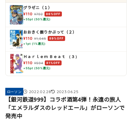
グラゼニ（１）
¥110
¥792
86%OFF
+55pt (50%還元)
おおきく振りかぶって（２）
¥110
¥1,045
89%OFF
+1pt (1%還元)
Ｈａｒｌｅｍ Ｂｅａｔ （３）
¥110
¥594
81%OFF
+55pt (50%還元)
2022.02.28
2023.06.25
ローソン
【銀河鉄道999】コラボ酒第4弾！永遠の旅人
「エメラルダスのレッドエール」がローソンで
発売中