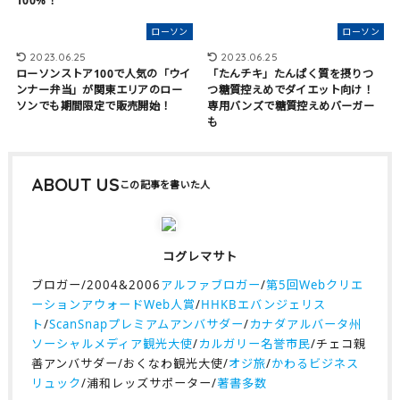
100%！
ローソン
ローソン
2023.06.25
2023.06.25
ローソンストア100で人気の「ウイ
「たんチキ」たんぱく質を摂りつ
ンナー弁当」が関東エリアのロー
つ糖質控えめでダイエット向け！
ソンでも期間限定で販売開始！
専用バンズで糖質控えめバーガー
も
ABOUT US
コグレマサト
ブロガー/2004&2006
アルファブロガー
/
第5回Webクリエ
ーションアウォードWeb人賞
/
HHKBエバンジェリス
ト
/
ScanSnapプレミアムアンバサダー
/
カナダアルバータ州
ソーシャルメディア観光大使
/
カルガリー名誉市民
/チェコ親
善アンバサダー/おくなわ観光大使/
オジ旅
/
かわるビジネス
リュック
/浦和レッズサポーター/
著書多数