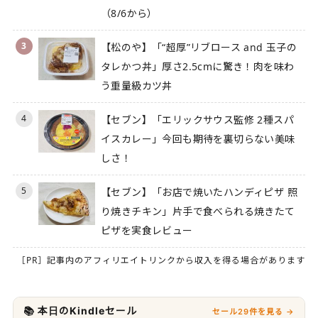
（8/6から）
3
【松のや】「“超厚”リブロース and 玉子の
タレかつ丼」厚さ2.5cmに驚き！肉を味わ
う重量級カツ丼
4
【セブン】「エリックサウス監修 2種スパ
イスカレー」今回も期待を裏切らない美味
しさ！
5
【セブン】「お店で焼いたハンディピザ 照
り焼きチキン」片手で食べられる焼きたて
ピザを実食レビュー
［PR］記事内のアフィリエイトリンクから収入を得る場合があります
📚 本日のKindleセール
セール29件を見る →