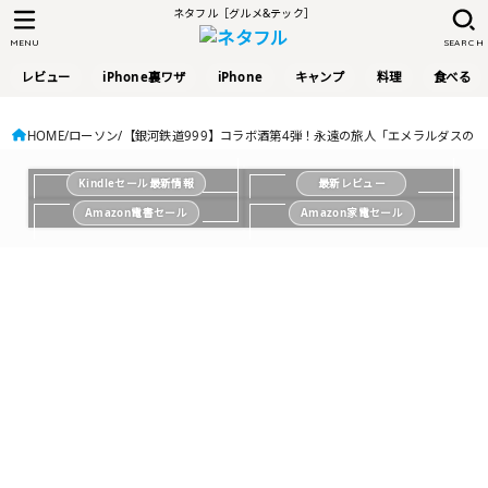
ネタフル［グルメ&テック］
MENU
SEARCH
レビュー
iPhone裏ワザ
iPhone
キャンプ
料理
食べる
HOME
ローソン
【銀河鉄道999】コラボ酒第4弾！永遠の旅人「エメラルダスの
Kindleセール最新情報
最新レビュー
Amazon電書セール
Amazon家電セール