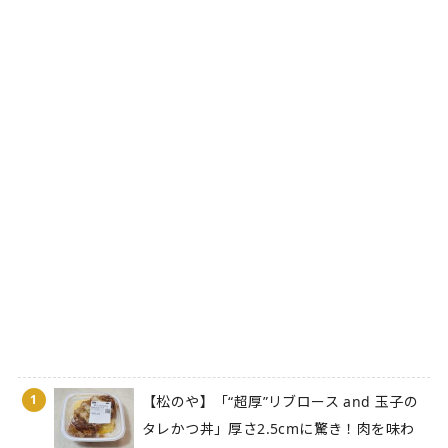
1
【松のや】「“超厚”リブロース and 玉子の
タレかつ丼」厚さ2.5cmに驚き！肉を味わ