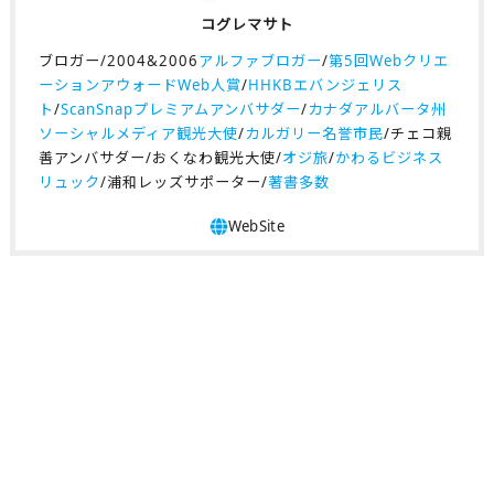
コグレマサト
ブロガー/2004&2006
アルファブロガー
/
第5回Webクリエ
ーションアウォードWeb人賞
/
HHKBエバンジェリス
ト
/
ScanSnapプレミアムアンバサダー
/
カナダアルバータ州
ソーシャルメディア観光大使
/
カルガリー名誉市民
/チェコ親
善アンバサダー/おくなわ観光大使/
オジ旅
/
かわるビジネス
リュック
/浦和レッズサポーター/
著書多数