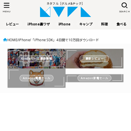
ネタフル［グルメ&テック］
MENU
SEARCH
レビュー
iPhone裏ワザ
iPhone
キャンプ
料理
食べる
HOME
iPhone
「iPhone SDK」4日間で10万回ダウンロード
Kindleセール最新情報
最新レビュー
Amazon電書セール
Amazon家電セール