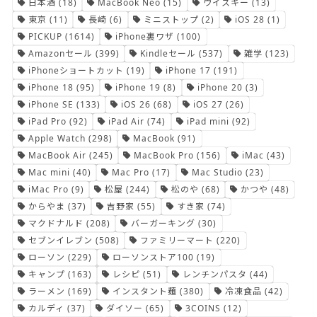
日本酒
(18)
MacBook Neo
(15)
ウイスキー
(13)
東京
(11)
長崎
(6)
ミニストップ
(2)
iOS 28
(1)
PICKUP
(1614)
iPhone裏ワザ
(100)
Amazonセール
(399)
Kindleセール
(537)
雑学
(123)
iPhoneショートカット
(19)
iPhone 17
(191)
iPhone 18
(95)
iPhone 19
(8)
iPhone 20
(3)
iPhone SE
(133)
iOS 26
(68)
iOS 27
(26)
iPad Pro
(92)
iPad Air
(74)
iPad mini
(92)
Apple Watch
(298)
MacBook
(91)
MacBook Air
(245)
MacBook Pro
(156)
iMac
(43)
Mac mini
(40)
Mac Pro
(17)
Mac Studio
(23)
iMac Pro
(9)
松屋
(244)
松のや
(68)
かつや
(48)
からやま
(37)
吉野家
(55)
すき家
(74)
マクドナルド
(208)
バーガーキング
(30)
セブンイレブン
(508)
ファミリーマート
(220)
ローソン
(229)
ローソンストア100
(19)
キャンプ
(163)
レシピ
(51)
レンチンパスタ
(44)
ラーメン
(169)
インスタント麺
(380)
冷凍食品
(42)
カルディ
(37)
ダイソー
(65)
3COINS
(12)