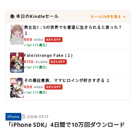
📚 本日のKindleセール
セール29件を見る →
男女比1：5の世界でも普通に生きられると思った？
１
¥99
¥792
88%OFF
+1pt (1%還元)
Fate/strange Fake (１)
¥110
¥1,320
92%OFF
+1pt (1%還元)
その悪役貴族、ママヒロインが好きすぎる １
¥99
¥792
88%OFF
+1pt (1%還元)
2008.03.17
iPhone
「iPhone SDK」4日間で10万回ダウンロード