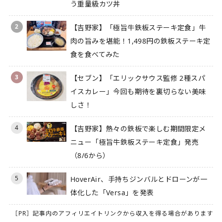
う重量級カツ丼
2
【吉野家】「極旨牛鉄板ステーキ定食」牛
肉の旨みを堪能！1,498円の鉄板ステーキ定
食を食べてみた
3
【セブン】「エリックサウス監修 2種スパ
イスカレー」今回も期待を裏切らない美味
しさ！
4
【吉野家】熱々の鉄板で楽しむ期間限定メ
ニュー「極旨牛鉄板ステーキ定食」発売
（8/6から）
5
HoverAir、手持ちジンバルとドローンが一
体化した「Versa」を発表
［PR］記事内のアフィリエイトリンクから収入を得る場合があります