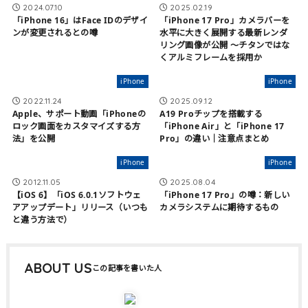
2024.07.10
2025.02.19
「iPhone 16」はFace IDのデザイ
「iPhone 17 Pro」カメラバーを
ンが変更されるとの噂
水平に大きく展開する最新レンダ
リング画像が公開 〜チタンではな
くアルミフレームを採用か
iPhone
iPhone
2022.11.24
2025.09.12
Apple、サポート動画「iPhoneの
A19 Proチップを搭載する
ロック画面をカスタマイズする方
「iPhone Air」と「iPhone 17
法」を公開
Pro」の違い｜注意点まとめ
iPhone
iPhone
2012.11.05
2025.08.04
【iOS 6】「iOS 6.0.1ソフトウェ
「iPhone 17 Pro」の噂：新しい
アアップデート」リリース（いつも
カメラシステムに期待するもの
と違う方法で）
ABOUT US