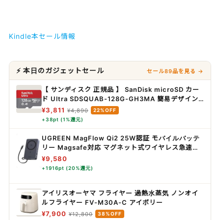
Kindle本セール情報
⚡ 本日のガジェットセール
セール89品を見る →
【 サンディスク 正規品 】 SanDisk microSD カー
ド Ultra SDSQUAB-128G-GH3MA 簡易デザイン
パッケージ
¥3,811
¥4,890
22%OFF
+38pt (1%還元)
UGREEN MagFlow Qi2 25W認証 モバイルバッテ
リー Magsafe対応 マグネット式ワイヤレス急速充
電 10000mAh ブラック
¥9,580
+1916pt (20%還元)
アイリスオーヤマ フライヤー 過熱水蒸気 ノンオイ
ルフライヤー FV-M30A-C アイボリー
¥7,900
¥12,800
38%OFF