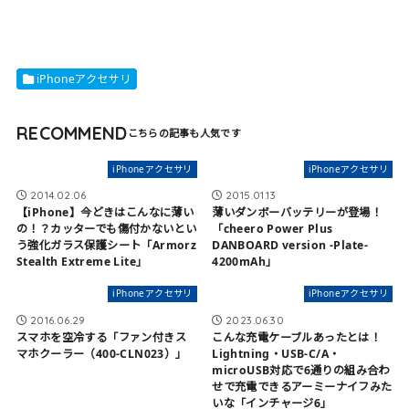
iPhoneアクセサリ
RECOMMEND
iPhoneアクセサリ
iPhoneアクセサリ
2014.02.06
2015.01.13
【iPhone】今どきはこんなに薄い
薄いダンボーバッテリーが登場！
の！？カッターでも傷付かないとい
「cheero Power Plus
う強化ガラス保護シート「Armorz
DANBOARD version -Plate-
Stealth Extreme Lite」
4200mAh」
iPhoneアクセサリ
iPhoneアクセサリ
2016.06.29
2023.06.30
スマホを空冷する「ファン付きス
こんな充電ケーブルあったとは！
マホクーラー（400-CLN023）」
Lightning・USB-C/A・
microUSB対応で6通りの組み合わ
せで充電できるアーミーナイフみた
いな「インチャージ6」