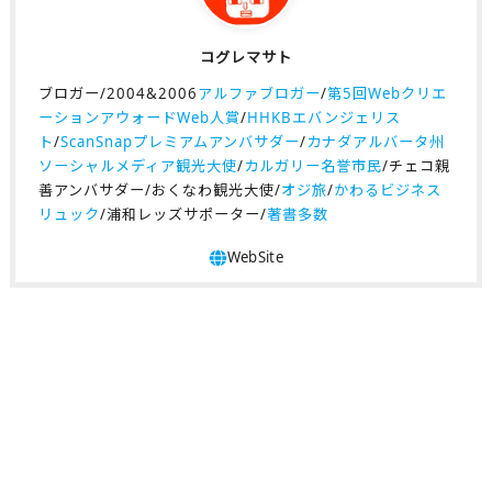
コグレマサト
ブロガー/2004&2006
アルファブロガー
/
第5回Webクリエ
ーションアウォードWeb人賞
/
HHKBエバンジェリス
ト
/
ScanSnapプレミアムアンバサダー
/
カナダアルバータ州
ソーシャルメディア観光大使
/
カルガリー名誉市民
/チェコ親
善アンバサダー/おくなわ観光大使/
オジ旅
/
かわるビジネス
リュック
/浦和レッズサポーター/
著書多数