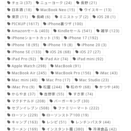
チェコ
(37)
ニューヨーク
(24)
長野
(21)
日本酒
(18)
MacBook Neo
(15)
ウイスキー
(13)
東京
(11)
長崎
(6)
ミニストップ
(2)
iOS 28
(1)
PICKUP
(1617)
iPhone裏ワザ
(100)
Amazonセール
(403)
Kindleセール
(541)
雑学
(123)
iPhoneショートカット
(19)
iPhone 17
(192)
iPhone 18
(95)
iPhone 19
(8)
iPhone 20
(3)
iPhone SE
(133)
iOS 26
(68)
iOS 27
(27)
iPad Pro
(92)
iPad Air
(74)
iPad mini
(92)
Apple Watch
(298)
MacBook
(91)
MacBook Air
(245)
MacBook Pro
(156)
iMac
(43)
Mac mini
(40)
Mac Pro
(17)
Mac Studio
(23)
iMac Pro
(9)
松屋
(244)
松のや
(68)
かつや
(49)
からやま
(37)
吉野家
(55)
すき家
(74)
マクドナルド
(208)
バーガーキング
(30)
セブンイレブン
(508)
ファミリーマート
(222)
ローソン
(229)
ローソンストア100
(19)
キャンプ
(163)
レシピ
(51)
レンチンパスタ
(44)
ラーメン
(169)
インスタント麺
(380)
冷凍食品
(42)