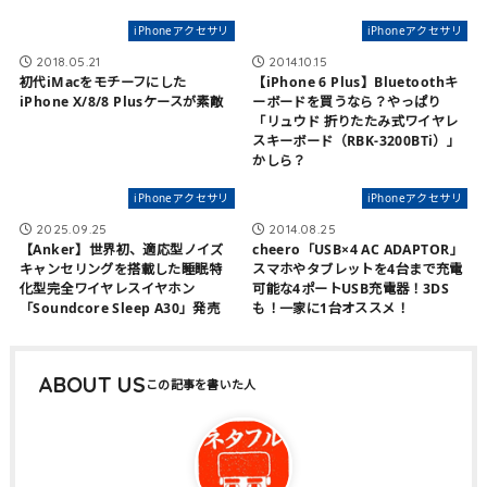
iPhoneアクセサリ
iPhoneアクセサリ
2018.05.21
2014.10.15
初代iMacをモチーフにした
【iPhone 6 Plus】Bluetoothキ
iPhone X/8/8 Plusケースが素敵
ーボードを買うなら？やっぱり
「リュウド 折りたたみ式ワイヤレ
スキーボード（RBK-3200BTi）」
かしら？
iPhoneアクセサリ
iPhoneアクセサリ
2025.09.25
2014.08.25
【Anker】世界初、適応型ノイズ
cheero「USB×4 AC ADAPTOR」
キャンセリングを搭載した睡眠特
スマホやタブレットを4台まで充電
化型完全ワイヤレスイヤホン
可能な4ポートUSB充電器！3DS
「Soundcore Sleep A30」発売
も！一家に1台オススメ！
ABOUT US