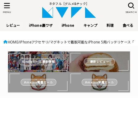
ネタフル［グルメ&テック］
MENU
SEARCH
レビュー
iPhone裏ワザ
iPhone
キャンプ
料理
食べる
HOME
iPhoneアクセサリ
マグネットで着脱可能なiPhone 5用バッテリケース「Magnetic
Kindleセール最新情報
最新レビュー
Amazon電書セール
Amazon家電セール