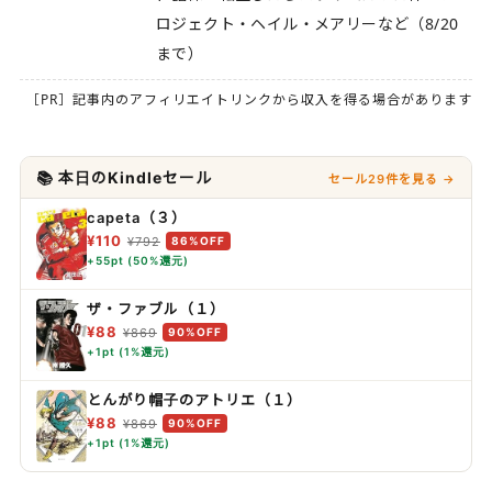
ロジェクト・ヘイル・メアリーなど（8/20
まで）
［PR］記事内のアフィリエイトリンクから収入を得る場合があります
📚 本日のKindleセール
セール29件を見る →
capeta（３）
¥110
¥792
86%OFF
+55pt (50%還元)
ザ・ファブル（１）
¥88
¥869
90%OFF
+1pt (1%還元)
とんがり帽子のアトリエ（１）
¥88
¥869
90%OFF
+1pt (1%還元)