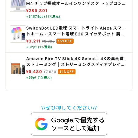
M4 チップ搭載オールインワンデスク トップコンピ
ュータ: Apple Intelligence のために設計、24 イ
¥289,801
ンチ Retina ディスプレ イ、16GBユニファイドメ
+31878pt (11%還元)
モリ、256GBの SSD ストレージ、ボディと同じカ
ラーのアクセサリ、iPhone や iPad との連係機能 -
SwitchBot LED電球 スマートライト Alexa スマー
シルバー
トホーム - スマート電球 E26 スイッチボット 調光
調色 広配光 800lm 60W形相当 電球色・昼白色対
¥3,211
¥3,780
15%OFF
応 RGBCWマルチカラー 1600万色 間接照明
+32pt (1%還元)
Google Home IFTTT イフト Siri SmartThings
に対応(2個パック)
Amazon Fire TV Stick 4K Select | 4Kの高画質
ストリーミング | ストリーミングメディアプレイヤ
ー
¥5,480
¥7,980
31%OFF
+55pt (1%還元)
\\ぜひ押してください//