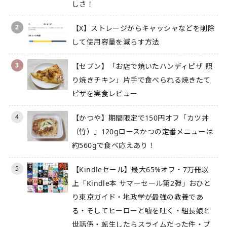
しさ！
2
【X】ストレージからキャッシャなどを削除
して使用容量を減らす方法
3
【セブン】「お店で焼いたハンディピザ 照
り焼きチキン」片手で食べられる焼きたて
ピザを実食レビュー
4
【かつや】期間限定で150円オフ「カツ丼
（竹）」120gロースかつの定番メニューは
約560gで食べ応えあり！
5
【Kindleセール】最大65%オフ・7万冊以
上「Kindle本 サマーセール第2弾」おひと
り東京ガイド・地政学が最強の教養であ
る・そしてヒーローと嘘を吐く・組長娘と
世話係・転生したらスライムだった件・プ