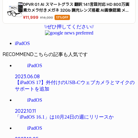
DPVR G1 AI スマートグラス 翻訳 141言語対応 HD 800万画
素カメラ付きメガネ 32Gb 調光レンズ搭載 AI画像認識 メガ
ネ型カメラ オーディオグラス スマートグラス iPhone対応
¥11,999
¥14,390
17%OFF
Android対応
\\ぜひ押してください//
iPadOS
RECOMMEND
iPadOS
2023.06.08
【iPadOS 17】外付けのUSB-Cウェブカメラとマイクの
サポートを追加
iPadOS
2022.10.11
「iPadOS 16.1」は10月24日の週にリリースか
iPadOS