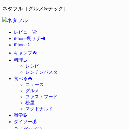
ネタフル［グルメ&テック］
🚀
レビュー
📲
iPhone裏ワザ
📱
iPhone
⛺
キャンプ
🍳
料理
レシピ
レンチンパスタ
🥣
食べる
ニュース
グルメ
ファストフード
松屋
マクドナルド
📝
雑学
💰
ダイソー
👕