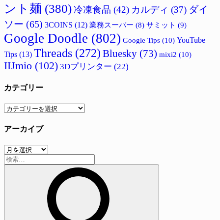
ント麺
(380)
ダイ
冷凍食品
(42)
カルディ
(37)
ソー
(65)
3COINS
(12)
サミット
(9)
業務スーパー
(8)
Google Doodle
(802)
Google Tips
(10)
YouTube
Threads
(272)
Bluesky
(73)
Tips
(13)
mixi2
(10)
IIJmio
(102)
3Dプリンター
(22)
カテゴリー
カ
テ
アーカイブ
ゴ
リ
ア
ー
検
ー
索:
カ
イ
ブ