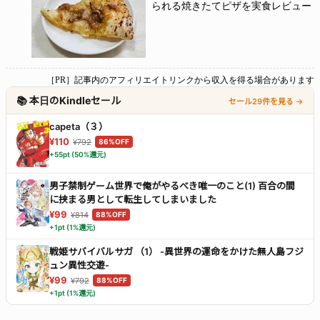
られる焼きたてピザを実食レビュー
［PR］記事内のアフィリエイトリンクから収入を得る場合があります
📚 本日のKindleセール
セール29件を見る →
capeta（３）
¥110
¥792
86%OFF
+55pt (50%還元)
男子禁制ゲーム世界で俺がやるべき唯一のこと(1) 百合の間
に挟まる男として転生してしまいました
¥99
¥814
88%OFF
+1pt (1%還元)
戦姫サバイバルサガ （1） -異世界の運命をかけた無人島フジ
ュン異性交遊-
¥99
¥792
88%OFF
+1pt (1%還元)