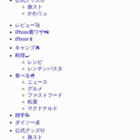
公式グッズ
旅スト
かわリュ
🚀
レビュー
📲
iPhone裏ワザ
📱
iPhone
⛺
キャンプ
🍳
料理
レシピ
レンチンパスタ
🥣
食べる
ニュース
グルメ
ファストフード
松屋
マクドナルド
📝
雑学
💰
ダイソー
👕
公式グッズ
旅スト