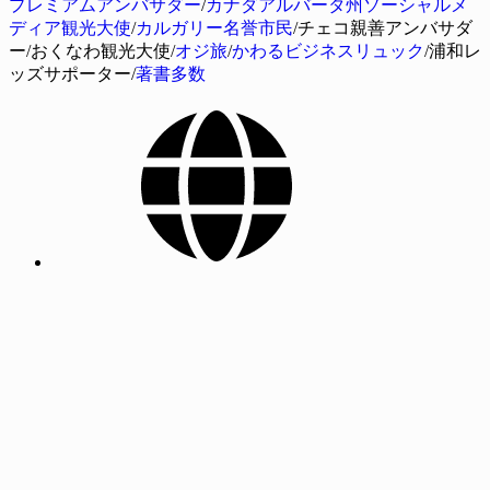
プレミアムアンバサダー
/
カナダアルバータ州ソーシャルメ
ディア観光大使
/
カルガリー名誉市民
/チェコ親善アンバサダ
ー/おくなわ観光大使/
オジ旅
/
かわるビジネスリュック
/浦和レ
ッズサポーター/
著書多数