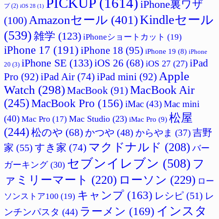
PICKUP
(1614)
iPhone裏ワザ
プ
(2)
iOS 28
(1)
Amazonセール
(401)
Kindleセール
(100)
(539)
雑学
(123)
iPhoneショートカット
(19)
iPhone 17
(191)
iPhone 18
(95)
iPhone 19
(8)
iPhone
iPhone SE
(133)
iPad
iOS 26
(68)
iOS 27
(27)
20
(3)
Apple
Pro
(92)
iPad Air
(74)
iPad mini
(92)
Watch
(298)
MacBook Air
MacBook
(91)
(245)
MacBook Pro
(156)
iMac
(43)
Mac mini
松屋
(40)
Mac Studio
(23)
Mac Pro
(17)
iMac Pro
(9)
(244)
松のや
(68)
吉野
かつや
(48)
からやま
(37)
マクドナルド
(208)
すき家
(74)
家
(55)
バー
セブンイレブン
(508)
フ
ガーキング
(30)
ァミリーマート
(220)
ローソン
(229)
ロー
キャンプ
(163)
レシピ
(51)
レ
ソンストア100
(19)
インスタ
ラーメン
(169)
ンチンパスタ
(44)