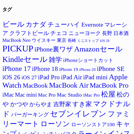
テ
タグ
ゴ
リ
ー
ビール
カナダ
チューハイ
Evernote
マレーシ
ア
クラフトビール
チェコ
ニューヨーク
長野
日本酒
MacBook Neo
ウイスキー
東京
長崎
ミニストップ
iOS 28
PICKUP
Amazonセール
iPhone裏ワザ
Kindleセール
雑学
iPhoneショートカット
iPhone 17
iPhone SE
iPhone 18
iPhone 19
iPhone 20
Apple
iPad Pro
iPad Air
iPad mini
iOS 26
iOS 27
Watch
MacBook Air
MacBook Pro
MacBook
松屋
松の
iMac
Mac mini
Mac Studio
Mac Pro
iMac Pro
マクドナル
すき家
や
吉野家
かつや
からやま
セブンイレブン
ド
ファミ
バーガーキング
リーマート
ローソン
キャ
ローソンストア100
インス
ラーメン
ンプ