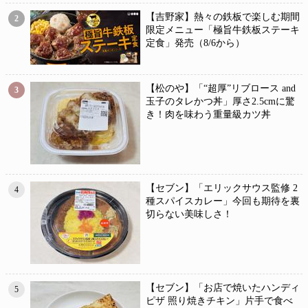
【吉野家】熱々の鉄板で楽しむ期間
2
限定メニュー「極旨牛鉄板ステーキ
定食」発売（8/6から）
【松のや】「“超厚”リブロース and
3
玉子のタレかつ丼」厚さ2.5cmに驚
き！肉を味わう重量級カツ丼
【セブン】「エリックサウス監修 2
4
種スパイスカレー」今回も期待を裏
切らない美味しさ！
【セブン】「お店で焼いたハンディ
5
ピザ 照り焼きチキン」片手で食べ