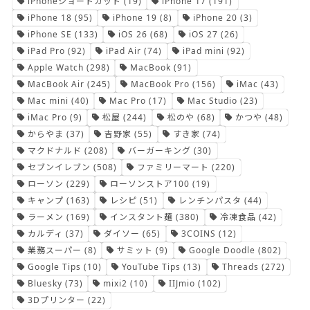
iPhoneショートカット
(19)
iPhone 17
(191)
iPhone 18
(95)
iPhone 19
(8)
iPhone 20
(3)
iPhone SE
(133)
iOS 26
(68)
iOS 27
(26)
iPad Pro
(92)
iPad Air
(74)
iPad mini
(92)
Apple Watch
(298)
MacBook
(91)
MacBook Air
(245)
MacBook Pro
(156)
iMac
(43)
Mac mini
(40)
Mac Pro
(17)
Mac Studio
(23)
iMac Pro
(9)
松屋
(244)
松のや
(68)
かつや
(48)
からやま
(37)
吉野家
(55)
すき家
(74)
マクドナルド
(208)
バーガーキング
(30)
セブンイレブン
(508)
ファミリーマート
(220)
ローソン
(229)
ローソンストア100
(19)
キャンプ
(163)
レシピ
(51)
レンチンパスタ
(44)
ラーメン
(169)
インスタント麺
(380)
冷凍食品
(42)
カルディ
(37)
ダイソー
(65)
3COINS
(12)
業務スーパー
(8)
サミット
(9)
Google Doodle
(802)
Google Tips
(10)
YouTube Tips
(13)
Threads
(272)
Bluesky
(73)
mixi2
(10)
IIJmio
(102)
3Dプリンター
(22)