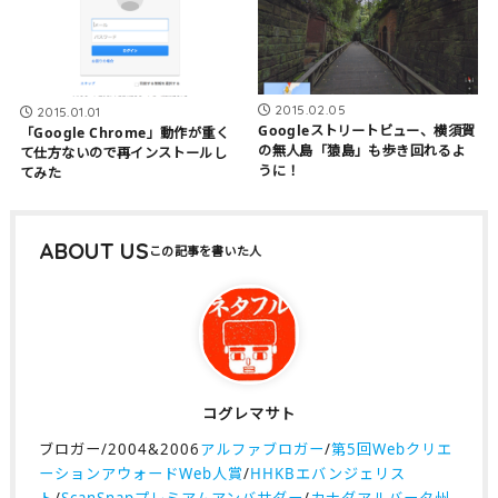
2015.02.05
2015.01.01
Googleストリートビュー、横須賀
「Google Chrome」動作が重く
の無人島「猿島」も歩き回れるよ
て仕方ないので再インストールし
うに！
てみた
ABOUT US
コグレマサト
ブロガー/2004&2006
アルファブロガー
/
第5回Webクリエ
ーションアウォードWeb人賞
/
HHKBエバンジェリス