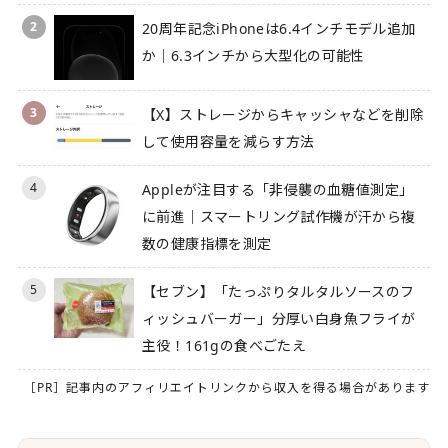
2
20周年記念iPhoneは6.4インチモデル追加
か｜6.3インチから大型化の可能性
3
【X】ストレージからキャッシャなどを削除
して使用容量を減らす方法
4
Appleが注目する「非侵襲の血糖値測定」
に前進｜スマートリング試作機が汗から複
数の健康指標を測定
5
【セブン】「たっぷりタルタルソースのフ
ィッシュバーガー」分厚い白身魚フライが
主役！161gの食べごたえ
［PR］記事内のアフィリエイトリンクから収入を得る場合があります