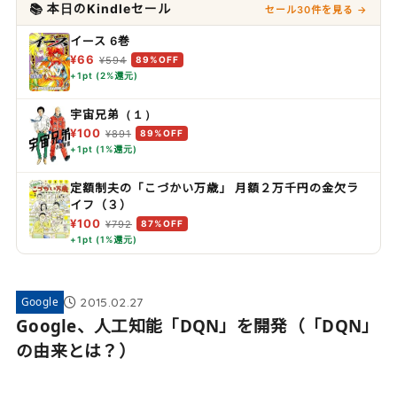
📚 本日のKindleセール
セール30件を見る →
イース 6巻
¥66
¥594
89%OFF
+1pt (2%還元)
宇宙兄弟（１）
¥100
¥891
89%OFF
+1pt (1%還元)
定額制夫の「こづかい万歳」 月額２万千円の金欠ラ
イフ（３）
¥100
¥792
87%OFF
+1pt (1%還元)
2015.02.27
Google
Google、人工知能「DQN」を開発（「DQN」
の由来とは？）