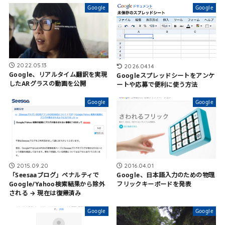
Google
Google
2022.05.13
2026.04.14
Google、リアルタイム翻訳を実現
Googleスプレッドシートをアンケ
したARグラスの動画を公開
ートや応募で便利に使う方法
Google
Google
2015.09.20
2016.04.01
「Seesaaブログ」ペナルティで
Google、日本語入力のための物理
Google/Yahoo検索結果から除外
フリックキーボードを発表
される → 現在は復帰済み
Google
Google