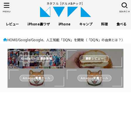
ネタフル［グルメ&テック］
MENU
SEARCH
レビュー
iPhone裏ワザ
iPhone
キャンプ
料理
食べる
HOME
Google
Google、人工知能「DQN」を開発（「DQN」の由来とは？）
Kindleセール最新情報
最新レビュー
Amazon電書セール
Amazon家電セール