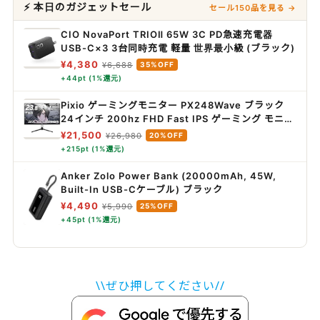
⚡ 本日のガジェットセール
セール150品を見る →
CIO NovaPort TRIOⅡ 65W 3C PD急速充電器
USB-C×3 3台同時充電 軽量 世界最小級 (ブラック)
¥4,380
¥6,688
35%OFF
+44pt (1%還元)
Pixio ゲーミングモニター PX248Wave ブラック
24インチ 200hz FHD Fast IPS ゲーミング モニタ
ー 黒 ピクシオ
¥21,500
¥26,980
20%OFF
+215pt (1%還元)
Anker Zolo Power Bank (20000mAh, 45W,
Built-In USB-Cケーブル) ブラック
¥4,490
¥5,990
25%OFF
+45pt (1%還元)
\\ぜひ押してください//