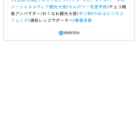
ト
/
ScanSnapプレミアムアンバサダー
/
カナダアルバータ州
ソーシャルメディア観光大使
/
カルガリー名誉市民
/チェコ親
善アンバサダー/おくなわ観光大使/
オジ旅
/
かわるビジネス
リュック
/浦和レッズサポーター/
著書多数