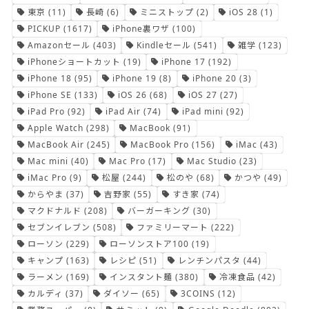
東京
(11)
長崎
(6)
ミニストップ
(2)
iOS 28
(1)
PICKUP
(1617)
iPhone裏ワザ
(100)
Amazonセール
(403)
Kindleセール
(541)
雑学
(123)
iPhoneショートカット
(19)
iPhone 17
(192)
iPhone 18
(95)
iPhone 19
(8)
iPhone 20
(3)
iPhone SE
(133)
iOS 26
(68)
iOS 27
(27)
iPad Pro
(92)
iPad Air
(74)
iPad mini
(92)
Apple Watch
(298)
MacBook
(91)
MacBook Air
(245)
MacBook Pro
(156)
iMac
(43)
Mac mini
(40)
Mac Pro
(17)
Mac Studio
(23)
iMac Pro
(9)
松屋
(244)
松のや
(68)
かつや
(49)
からやま
(37)
吉野家
(55)
すき家
(74)
マクドナルド
(208)
バーガーキング
(30)
セブンイレブン
(508)
ファミリーマート
(222)
ローソン
(229)
ローソンストア100
(19)
キャンプ
(163)
レシピ
(51)
レンチンパスタ
(44)
ラーメン
(169)
インスタント麺
(380)
冷凍食品
(42)
カルディ
(37)
ダイソー
(65)
3COINS
(12)