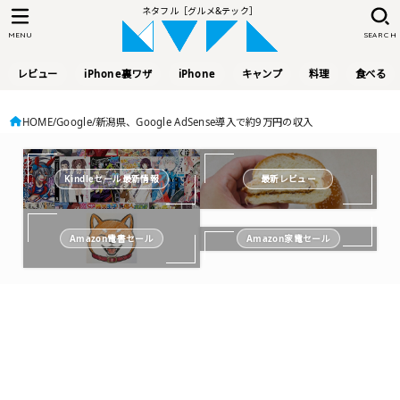
ネタフル［グルメ&テック］
MENU
SEARCH
レビュー
iPhone裏ワザ
iPhone
キャンプ
料理
食べる
HOME
Google
新潟県、Google AdSense導入で約9万円の収入
Kindleセール最新情報
最新レビュー
Amazon電書セール
Amazon家電セール