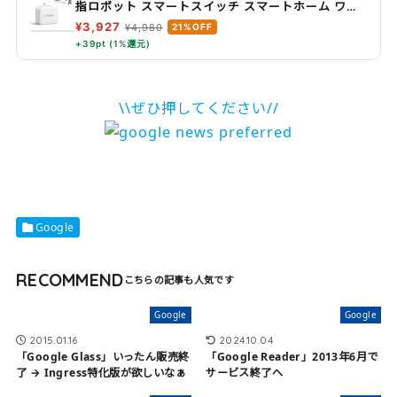
指ロボット スマートスイッチ スマートホーム ワイ
ヤレス タイマー スマホで遠隔操作 Alexa, Google
¥3,927
¥4,980
21%OFF
Home, Siri, IFTTTなどに対応(ハブ必要) ホワイト
+39pt (1%還元)
\\ぜひ押してください//
Google
RECOMMEND
Google
Google
2015.01.16
2024.10.04
「Google Glass」いったん販売終
「Google Reader」2013年6月で
了 → Ingress特化版が欲しいなぁ
サービス終了へ