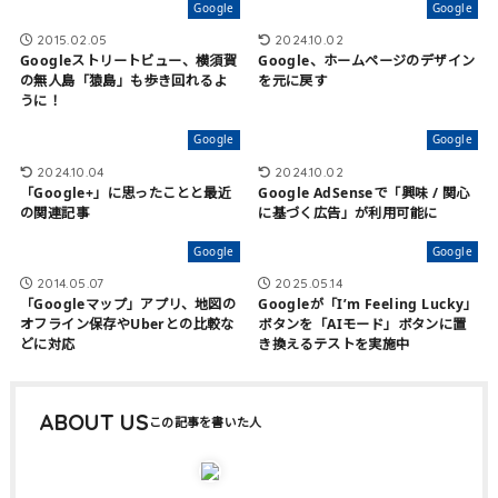
Google
Google
2015.02.05
2024.10.02
Googleストリートビュー、横須賀
Google、ホームページのデザイン
の無人島「猿島」も歩き回れるよ
を元に戻す
うに！
Google
Google
2024.10.04
2024.10.02
「Google+」に思ったことと最近
Google AdSenseで「興味 / 関心
の関連記事
に基づく広告」が利用可能に
Google
Google
2014.05.07
2025.05.14
「Googleマップ」アプリ、地図の
Googleが「I’m Feeling Lucky」
オフライン保存やUberとの比較な
ボタンを「AIモード」ボタンに置​​
どに対応
き換えるテストを実施中
ABOUT US