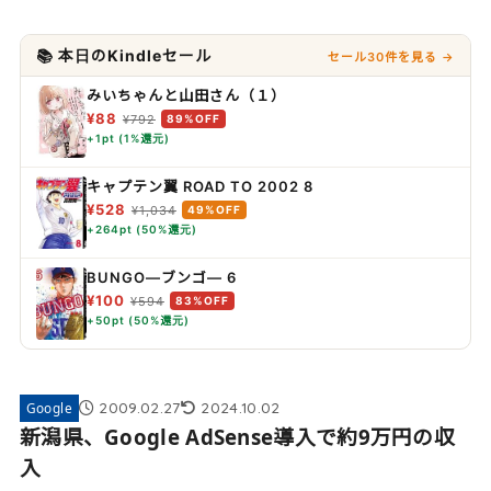
📚 本日のKindleセール
セール30件を見る →
みいちゃんと山田さん（１）
¥88
¥792
89%OFF
+1pt (1%還元)
キャプテン翼 ROAD TO 2002 8
¥528
¥1,034
49%OFF
+264pt (50%還元)
BUNGO―ブンゴ― 6
¥100
¥594
83%OFF
+50pt (50%還元)
2009.02.27
2024.10.02
Google
新潟県、Google AdSense導入で約9万円の収
入