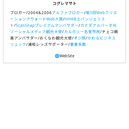
コグレマサト
ブロガー/2004&2006
アルファブロガー
/
第5回Webクリエ
ーションアウォードWeb人賞
/
HHKBエバンジェリス
ト
/
ScanSnapプレミアムアンバサダー
/
カナダアルバータ州
ソーシャルメディア観光大使
/
カルガリー名誉市民
/チェコ親
善アンバサダー/おくなわ観光大使/
オジ旅
/
かわるビジネス
リュック
/浦和レッズサポーター/
著書多数