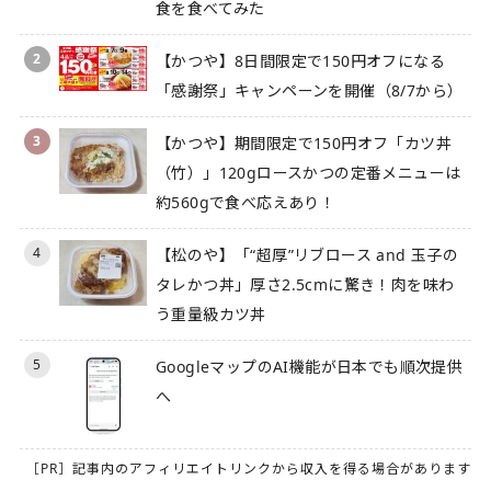
食を食べてみた
2
【かつや】8日間限定で150円オフになる
「感謝祭」キャンペーンを開催（8/7から）
3
【かつや】期間限定で150円オフ「カツ丼
（竹）」120gロースかつの定番メニューは
約560gで食べ応えあり！
4
【松のや】「“超厚”リブロース and 玉子の
タレかつ丼」厚さ2.5cmに驚き！肉を味わ
う重量級カツ丼
5
GoogleマップのAI機能が日本でも順次提供
へ
［PR］記事内のアフィリエイトリンクから収入を得る場合があります