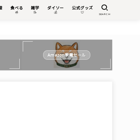
理
食べる
雑学
ダイソー
公式グッズ

🥣
📝
💰
👕
SEARCH
Amazon家電セール