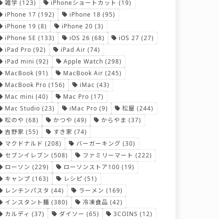
雑学
(123)
iPhoneショートカット
(19)
iPhone 17
(192)
iPhone 18
(95)
iPhone 19
(8)
iPhone 20
(3)
iPhone SE
(133)
iOS 26
(68)
iOS 27
(27)
iPad Pro
(92)
iPad Air
(74)
iPad mini
(92)
Apple Watch
(298)
MacBook
(91)
MacBook Air
(245)
MacBook Pro
(156)
iMac
(43)
Mac mini
(40)
Mac Pro
(17)
Mac Studio
(23)
iMac Pro
(9)
松屋
(244)
松のや
(68)
かつや
(49)
からやま
(37)
吉野家
(55)
すき家
(74)
マクドナルド
(208)
バーガーキング
(30)
セブンイレブン
(508)
ファミリーマート
(222)
ローソン
(229)
ローソンストア100
(19)
キャンプ
(163)
レシピ
(51)
レンチンパスタ
(44)
ラーメン
(169)
インスタント麺
(380)
冷凍食品
(42)
カルディ
(37)
ダイソー
(65)
3COINS
(12)