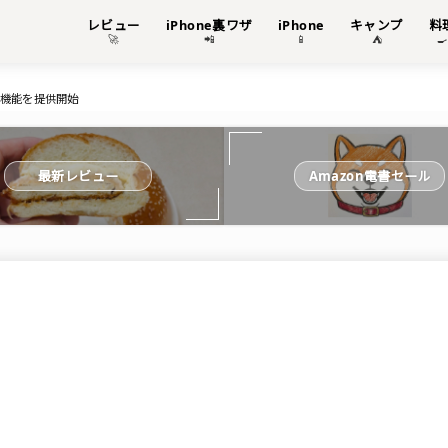
レビュー
iPhone裏ワザ
iPhone
キャンプ
料
🚀
📲
📱
⛺

識機能を提供開始
最新レビュー
Amazon電書セール