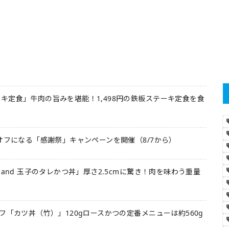
キ定食」牛肉の旨みを堪能！1,498円の鉄板ステーキ定食を食
オフになる「感謝祭」キャンペーンを開催（8/7から）
 and 玉子のタレかつ丼」厚さ2.5cmに驚き！肉を味わう重量
フ「カツ丼（竹）」120gロースかつの定番メニューは約560g