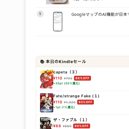
5
GoogleマップのAI機能が日
📚 本日のKindleセール
capeta（３）
¥110
¥792
86%OFF
+55pt (50%還元)
Fate/strange Fake (１)
¥110
¥1,320
92%OFF
+1pt (1%還元)
ザ・ファブル（１）
¥88
¥869
90%OFF