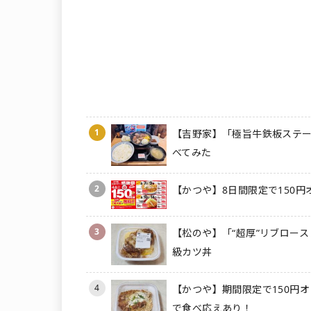
1
【吉野家】「極旨牛鉄板ステー
べてみた
2
【かつや】8日間限定で150円
3
【松のや】「“超厚”リブロース
級カツ丼
4
【かつや】期間限定で150円オ
で食べ応えあり！