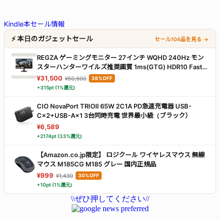
Kindle本セール情報
⚡ 本日のガジェットセール
セール104品を見る →
REGZA ゲーミングモニター 27インチ WQHD 240Hz モン
スターハンターワイルズ推奨画質 1ms(GTG) HDR10 Fast
IPSパネル Adaptive Sync HDMI対応 RM-G276N
¥31,500
¥50,600
38%OFF
+315pt (1%還元)
CIO NovaPort TRIOⅡ 65W 2C1A PD急速充電器 USB-
C×2+USB-A×1 3台同時充電 世界最小級（ブラック）
¥6,589
+2174pt (33%還元)
【Amazon.co.jp限定】 ロジクール ワイヤレスマウス 無線
マウス M185CG M185 グレー 国内正規品
¥999
¥1,430
30%OFF
+10pt (1%還元)
\\ぜひ押してください//