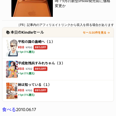
噂？9月の新型iPhone発売前に価格
変更か
［PR］記事内のアフィリエイトリンクから収入を得る場合があります
📚 本日のKindleセール
セール30件を見る →
平和の国の島崎へ（１）
¥88
¥792
89%OFF
+1pt (1%還元)
平成敗残兵すみれちゃん（３）
¥88
¥792
89%OFF
+1pt (1%還元)
妹は知っている（１）
¥88
¥792
89%OFF
+1pt (1%還元)
2010.06.17
食べる