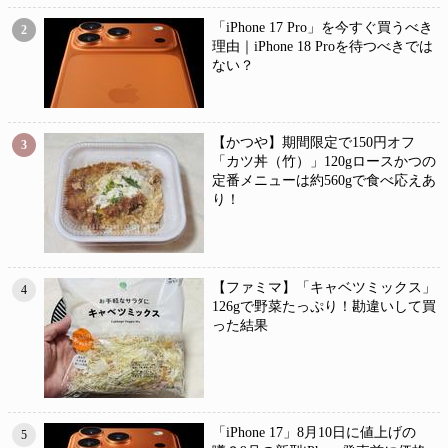
「iPhone 17 Pro」を今すぐ買うべき
2
理由｜iPhone 18 Proを待つべきでは
ない？
【かつや】期間限定で150円オフ
3
「カツ丼（竹）」120gロースかつの
定番メニューは約560gで食べ応えあ
り！
【ファミマ】「キャベツミックス」
4
126gで野菜たっぷり！勘違いして買
った結果
「iPhone 17」8月10日に値上げの
5