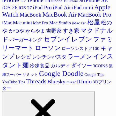
iPhone 17
iPhone SE
iPhone 18
iPhone 19
iPhone 20
Apple
iPad Pro
iPad Air
iPad mini
iOS 26
iOS 27
Watch
MacBook Air
MacBook Pro
MacBook
松屋
松の
iMac
Mac mini
Mac Studio
Mac Pro
iMac Pro
マクドナル
すき家
や
かつや
吉野家
からやま
セブンイレブン
ド
ファミ
バーガーキング
リーマート
ローソン
キャ
ローソンストア100
インス
ラーメン
ンプ
レシピ
レンチンパスタ
タント麺
ダイソー
冷凍食品
カルディ
3COINS
業
Google Doodle
サミット
Google Tips
務スーパー
Threads
IIJmio
Bluesky
3Dプリン
YouTube Tips
mixi2
ター