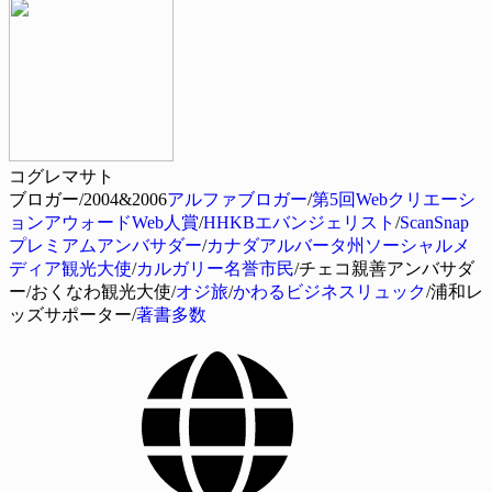
コグレマサト
ブロガー/2004&2006
アルファブロガー
/
第5回Webクリエーシ
ョンアウォードWeb人賞
/
HHKBエバンジェリスト
/
ScanSnap
プレミアムアンバサダー
/
カナダアルバータ州ソーシャルメ
ディア観光大使
/
カルガリー名誉市民
/チェコ親善アンバサダ
ー/おくなわ観光大使/
オジ旅
/
かわるビジネスリュック
/浦和レ
ッズサポーター/
著書多数