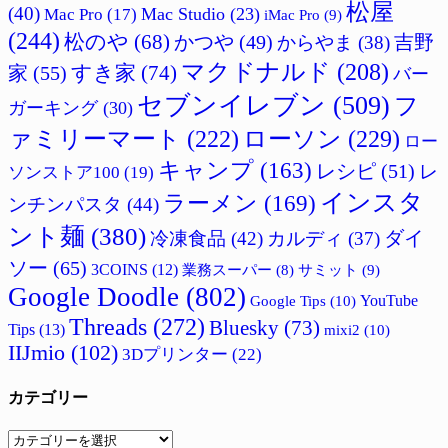
松屋
(40)
Mac Studio
(23)
Mac Pro
(17)
iMac Pro
(9)
(244)
松のや
(68)
かつや
(49)
吉野
からやま
(38)
マクドナルド
(208)
すき家
(74)
家
(55)
バー
セブンイレブン
(509)
フ
ガーキング
(30)
ァミリーマート
(222)
ローソン
(229)
ロー
キャンプ
(163)
レシピ
(51)
レ
ソンストア100
(19)
インスタ
ラーメン
(169)
ンチンパスタ
(44)
ント麺
(380)
ダイ
冷凍食品
(42)
カルディ
(37)
ソー
(65)
3COINS
(12)
サミット
(9)
業務スーパー
(8)
Google Doodle
(802)
Google Tips
(10)
YouTube
Threads
(272)
Bluesky
(73)
Tips
(13)
mixi2
(10)
IIJmio
(102)
3Dプリンター
(22)
カテゴリー
カ