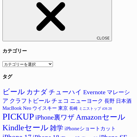
CLOSE
カテゴリー
カ
テ
タグ
ゴ
リ
ー
ビール
カナダ
チューハイ
Evernote
マレーシ
ア
クラフトビール
チェコ
ニューヨーク
長野
日本酒
MacBook Neo
ウイスキー
東京
長崎
ミニストップ
iOS 28
PICKUP
Amazonセール
iPhone裏ワザ
Kindleセール
雑学
iPhoneショートカット