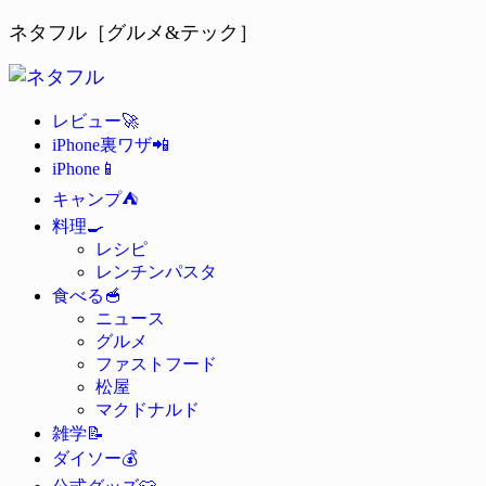
ネタフル［グルメ&テック］
🚀
レビュー
📲
iPhone裏ワザ
📱
iPhone
⛺
キャンプ
🍳
料理
レシピ
レンチンパスタ
🥣
食べる
ニュース
グルメ
ファストフード
松屋
マクドナルド
📝
雑学
💰
ダイソー
👕