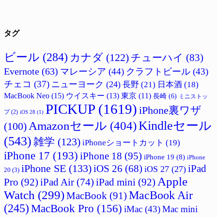
タグ
ビール
(284)
カナダ
(122)
チューハイ
(83)
Evernote
(63)
マレーシア
(44)
クラフトビール
(43)
チェコ
(37)
ニューヨーク
(24)
長野
(21)
日本酒
(18)
MacBook Neo
(15)
ウイスキー
(13)
東京
(11)
長崎
(6)
ミニストッ
PICKUP
(1619)
iPhone裏ワザ
プ
(2)
iOS 28
(1)
Amazonセール
(404)
Kindleセール
(100)
(543)
雑学
(123)
iPhoneショートカット
(19)
iPhone 17
(193)
iPhone 18
(95)
iPhone 19
(8)
iPhone
iPhone SE
(133)
iPad
iOS 26
(68)
iOS 27
(27)
20
(3)
Apple
Pro
(92)
iPad Air
(74)
iPad mini
(92)
Watch
(299)
MacBook Air
MacBook
(91)
(245)
MacBook Pro
(156)
iMac
(43)
Mac mini