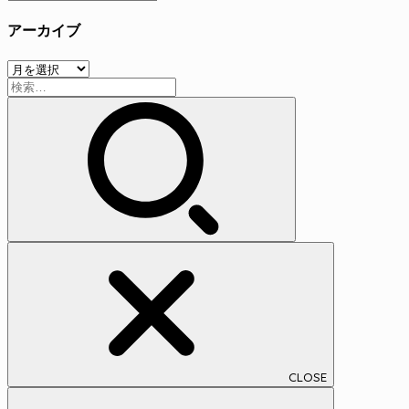
テ
アーカイブ
ゴ
リ
ア
ー
検
ー
索:
カ
イ
ブ
CLOSE