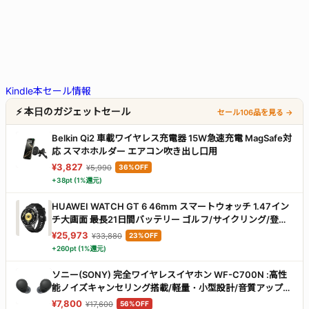
Kindle本セール情報
⚡ 本日のガジェットセール
セール106品を見る →
Belkin Qi2 車載ワイヤレス充電器 15W急速充電 MagSafe対
応 スマホホルダー エアコン吹き出し口用
¥3,827
¥5,990
36%OFF
+38pt (1%還元)
HUAWEI WATCH GT 6 46mm スマートウォッチ 1.47イン
チ大画面 最長21日間バッテリー ゴルフ/サイクリング/登山
スポーツモード100種類以上 GPS搭載 情緒/健康モニタリン
¥25,973
¥33,880
23%OFF
グ iOS & Android対応 ブラック
+260pt (1%還元)
ソニー(SONY) 完全ワイヤレスイヤホン WF-C700N :高性
能ノイズキャンセリング搭載/軽量・小型設計/音質アップス
ケール機能搭載/連続音楽再生時間最長 7.5時間/IPX4防滴性
¥7,800
¥17,600
56%OFF