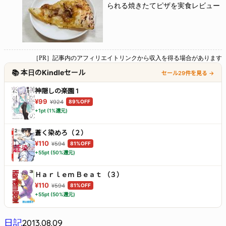
られる焼きたてピザを実食レビュー
［PR］記事内のアフィリエイトリンクから収入を得る場合があります
📚 本日のKindleセール
セール29件を見る →
神隠しの楽園 1
¥99
¥924
89%OFF
+1pt (1%還元)
蒼く染めろ（２）
¥110
¥594
81%OFF
+55pt (50%還元)
Ｈａｒｌｅｍ Ｂｅａｔ （３）
¥110
¥594
81%OFF
+55pt (50%還元)
2013.08.09
日記