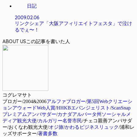
日記
2009.02.06
リンクシェア「大阪アフィリエイトフェスタ」で泣け
るでぇ〜！
ABOUT US
コグレマサト
ブロガー/2004&2006
アルファブロガー
/
第5回Webクリエーシ
ョンアウォードWeb人賞
/
HHKBエバンジェリスト
/
ScanSnap
プレミアムアンバサダー
/
カナダアルバータ州ソーシャルメ
ディア観光大使
/
カルガリー名誉市民
/チェコ親善アンバサダ
ー/おくなわ観光大使/
オジ旅
/
かわるビジネスリュック
/浦和レ
ッズサポーター/
著書多数