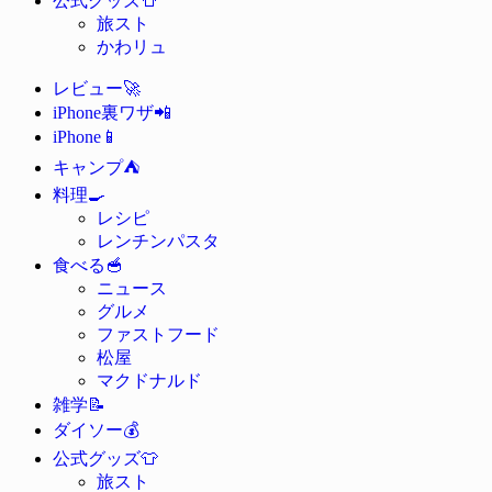
公式グッズ
旅スト
かわリュ
🚀
レビュー
📲
iPhone裏ワザ
📱
iPhone
⛺
キャンプ
🍳
料理
レシピ
レンチンパスタ
🥣
食べる
ニュース
グルメ
ファストフード
松屋
マクドナルド
📝
雑学
💰
ダイソー
👕
公式グッズ
旅スト