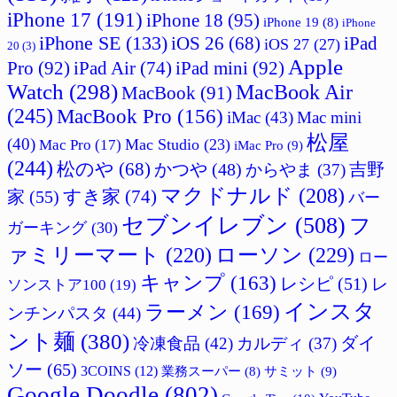
iPhone 17
(191)
iPhone 18
(95)
iPhone 19
(8)
iPhone
iPhone SE
(133)
iPad
iOS 26
(68)
iOS 27
(27)
20
(3)
Apple
Pro
(92)
iPad Air
(74)
iPad mini
(92)
Watch
(298)
MacBook Air
MacBook
(91)
(245)
MacBook Pro
(156)
iMac
(43)
Mac mini
松屋
(40)
Mac Studio
(23)
Mac Pro
(17)
iMac Pro
(9)
(244)
松のや
(68)
吉野
かつや
(48)
からやま
(37)
マクドナルド
(208)
すき家
(74)
家
(55)
バー
セブンイレブン
(508)
フ
ガーキング
(30)
ァミリーマート
(220)
ローソン
(229)
ロー
キャンプ
(163)
レシピ
(51)
レ
ソンストア100
(19)
インスタ
ラーメン
(169)
ンチンパスタ
(44)
ント麺
(380)
ダイ
冷凍食品
(42)
カルディ
(37)
ソー
(65)
3COINS
(12)
サミット
(9)
業務スーパー
(8)
Google Doodle
(802)