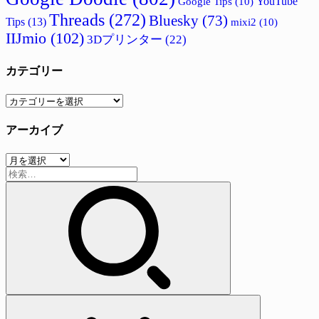
Google Tips
(10)
YouTube
Threads
(272)
Bluesky
(73)
Tips
(13)
mixi2
(10)
IIJmio
(102)
3Dプリンター
(22)
カテゴリー
カ
テ
アーカイブ
ゴ
リ
ア
ー
検
ー
索:
カ
イ
ブ