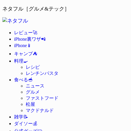
ネタフル［グルメ&テック］
🚀
レビュー
📲
iPhone裏ワザ
📱
iPhone
⛺
キャンプ
🍳
料理
レシピ
レンチンパスタ
🥣
食べる
ニュース
グルメ
ファストフード
松屋
マクドナルド
📝
雑学
💰
ダイソー
👕