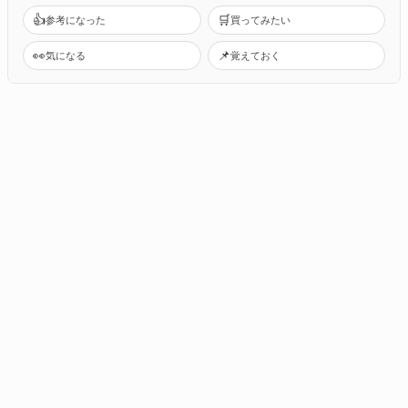
👍
🛒
参考になった
買ってみたい
👀
📌
気になる
覚えておく