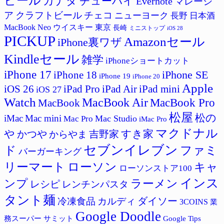
ビール
カナダ
チューハイ
Evernote
マレーシ
ア
クラフトビール
チェコ
ニューヨーク
長野
日本酒
MacBook Neo
ウイスキー
東京
長崎
ミニストップ
iOS 28
PICKUP
Amazonセール
iPhone裏ワザ
Kindleセール
雑学
iPhoneショートカット
iPhone 17
iPhone SE
iPhone 18
iPhone 19
iPhone 20
Apple
iPad Pro
iPad Air
iPad mini
iOS 26
iOS 27
Watch
MacBook Air
MacBook Pro
MacBook
松屋
松の
iMac
Mac mini
Mac Studio
Mac Pro
iMac Pro
マクドナル
すき家
や
吉野家
かつや
からやま
セブンイレブン
ド
ファミ
バーガーキング
リーマート
ローソン
キャ
ローソンストア100
インス
ラーメン
ンプ
レシピ
レンチンパスタ
タント麺
ダイソー
冷凍食品
カルディ
3COINS
業
Google Doodle
サミット
Google Tips
務スーパー