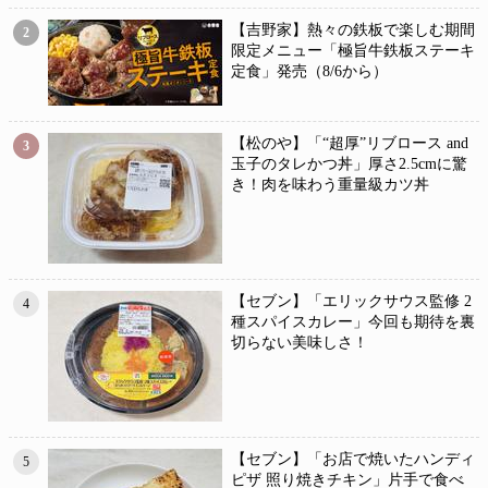
【吉野家】熱々の鉄板で楽しむ期間
2
限定メニュー「極旨牛鉄板ステーキ
定食」発売（8/6から）
【松のや】「“超厚”リブロース and
3
玉子のタレかつ丼」厚さ2.5cmに驚
き！肉を味わう重量級カツ丼
【セブン】「エリックサウス監修 2
4
種スパイスカレー」今回も期待を裏
切らない美味しさ！
【セブン】「お店で焼いたハンディ
5
ピザ 照り焼きチキン」片手で食べ