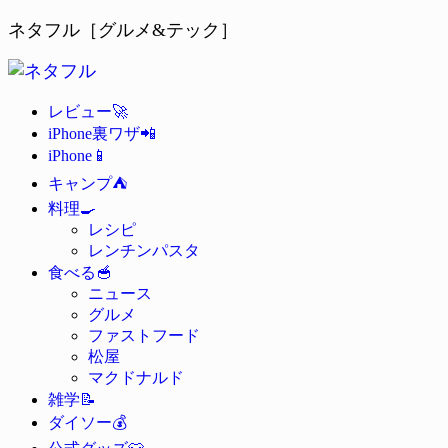
ネタフル［グルメ&テック］
🚀
レビュー
📲
iPhone裏ワザ
📱
iPhone
⛺
キャンプ
🍳
料理
レシピ
レンチンパスタ
🥣
食べる
ニュース
グルメ
ファストフード
松屋
マクドナルド
📝
雑学
💰
ダイソー
👕