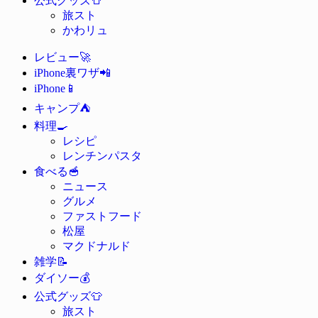
公式グッズ
旅スト
かわリュ
🚀
レビュー
📲
iPhone裏ワザ
📱
iPhone
⛺
キャンプ
🍳
料理
レシピ
レンチンパスタ
🥣
食べる
ニュース
グルメ
ファストフード
松屋
マクドナルド
📝
雑学
💰
ダイソー
👕
公式グッズ
旅スト