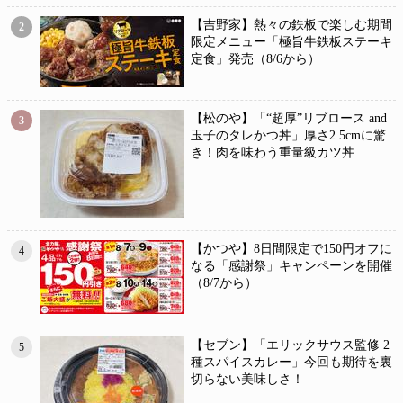
【吉野家】熱々の鉄板で楽しむ期間
2
限定メニュー「極旨牛鉄板ステーキ
定食」発売（8/6から）
【松のや】「“超厚”リブロース and
3
玉子のタレかつ丼」厚さ2.5cmに驚
き！肉を味わう重量級カツ丼
【かつや】8日間限定で150円オフに
4
なる「感謝祭」キャンペーンを開催
（8/7から）
【セブン】「エリックサウス監修 2
5
種スパイスカレー」今回も期待を裏
切らない美味しさ！