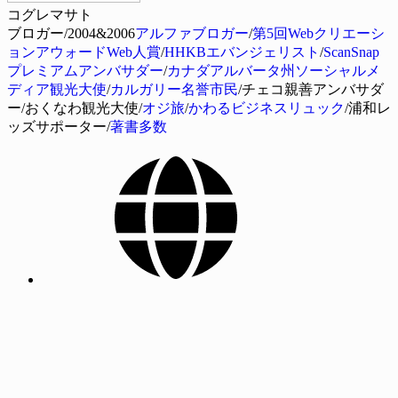
コグレマサト
ブロガー/2004&2006
アルファブロガー
/
第5回Webクリエーシ
ョンアウォードWeb人賞
/
HHKBエバンジェリスト
/
ScanSnap
プレミアムアンバサダー
/
カナダアルバータ州ソーシャルメ
ディア観光大使
/
カルガリー名誉市民
/チェコ親善アンバサダ
ー/おくなわ観光大使/
オジ旅
/
かわるビジネスリュック
/浦和レ
ッズサポーター/
著書多数