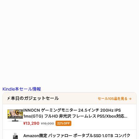
Kindle本セール情報
⚡ 本日のガジェットセール
セール105品を見る →
INNOCN ゲーミングモニター 24.5インチ 200Hz IPS
1ms(GTG) フルHD 非光沢 フレームレス PS5/Xbox対応
Adaptive-Sync VESA100×100 HDMI2.0/DP1.4接続
¥13,290
¥16,990
22%OFF
25G2G
Amazon限定 バッファロー ポータブルSSD 1.0TB コンパク