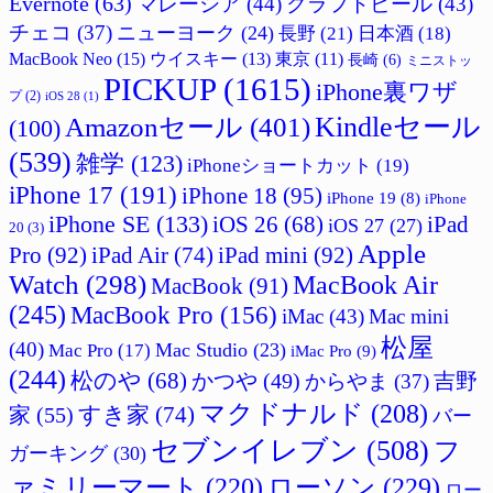
Evernote
(63)
マレーシア
(44)
クラフトビール
(43)
チェコ
(37)
ニューヨーク
(24)
長野
(21)
日本酒
(18)
MacBook Neo
(15)
ウイスキー
(13)
東京
(11)
長崎
(6)
ミニストッ
PICKUP
(1615)
iPhone裏ワザ
プ
(2)
iOS 28
(1)
Amazonセール
(401)
Kindleセール
(100)
(539)
雑学
(123)
iPhoneショートカット
(19)
iPhone 17
(191)
iPhone 18
(95)
iPhone 19
(8)
iPhone
iPhone SE
(133)
iPad
iOS 26
(68)
iOS 27
(27)
20
(3)
Apple
Pro
(92)
iPad Air
(74)
iPad mini
(92)
Watch
(298)
MacBook Air
MacBook
(91)
(245)
MacBook Pro
(156)
iMac
(43)
Mac mini
松屋
(40)
Mac Studio
(23)
Mac Pro
(17)
iMac Pro
(9)
(244)
松のや
(68)
かつや
(49)
吉野
からやま
(37)
マクドナルド
(208)
すき家
(74)
家
(55)
バー
セブンイレブン
(508)
フ
ガーキング
(30)
ァミリーマート
(220)
ローソン
(229)
ロー