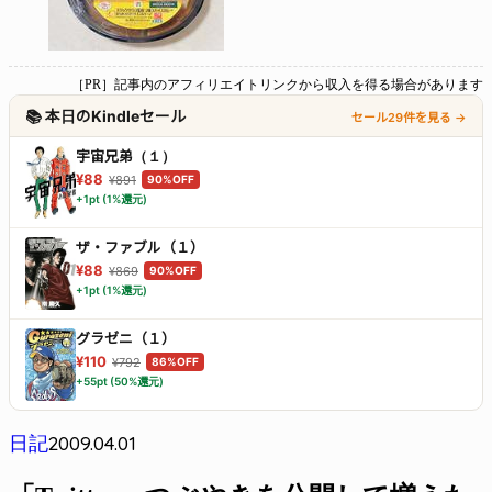
［PR］記事内のアフィリエイトリンクから収入を得る場合があります
📚 本日のKindleセール
セール29件を見る →
宇宙兄弟（１）
¥88
¥891
90%OFF
+1pt (1%還元)
ザ・ファブル（１）
¥88
¥869
90%OFF
+1pt (1%還元)
グラゼニ（１）
¥110
¥792
86%OFF
+55pt (50%還元)
2009.04.01
日記