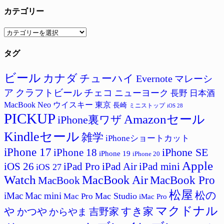
カテゴリー
カ
テ
タグ
ゴ
リ
ー
ビール
カナダ
チューハイ
Evernote
マレーシ
ア
クラフトビール
チェコ
ニューヨーク
長野
日本酒
MacBook Neo
ウイスキー
東京
長崎
ミニストップ
iOS 28
PICKUP
Amazonセール
iPhone裏ワザ
Kindleセール
雑学
iPhoneショートカット
iPhone 17
iPhone SE
iPhone 18
iPhone 19
iPhone 20
Apple
iPad Pro
iPad Air
iPad mini
iOS 26
iOS 27
Watch
MacBook Air
MacBook Pro
MacBook
松屋
松の
iMac
Mac mini
Mac Studio
Mac Pro
iMac Pro
マクドナル
すき家
や
かつや
吉野家
からやま