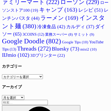
ァミリーマート
(222)
ローソン
(229)
ロー
キャンプ
(163)
レシピ
(51)
レ
ソンストア100
(19)
インスタ
ラーメン
(169)
ンチンパスタ
(44)
ント麺
(380)
ダイ
冷凍食品
(42)
カルディ
(37)
ソー
(65)
3COINS
(12)
サミット
(9)
業務スーパー
(8)
Google Doodle
(802)
Google Tips
(10)
YouTube
Threads
(272)
Bluesky
(73)
Tips
(13)
mixi2
(10)
IIJmio
(102)
3Dプリンター
(22)
カテゴリー
カ
テ
アーカイブ
ゴ
リ
ア
ー
検
ー
索:
カ