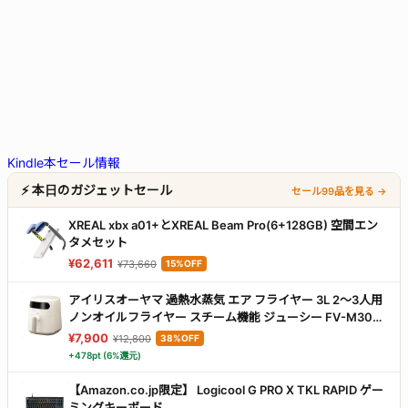
Kindle本セール情報
⚡ 本日のガジェットセール
セール99品を見る →
XREAL xbx a01+とXREAL Beam Pro(6+128GB) 空間エン
タメセット
¥62,611
¥73,660
15%OFF
アイリスオーヤマ 過熱水蒸気 エア フライヤー 3L 2～3人用
ノンオイルフライヤー スチーム機能 ジューシー FV-M30A-
C アイボリー
¥7,900
¥12,800
38%OFF
+478pt (6%還元)
【Amazon.co.jp限定】 Logicool G PRO X TKL RAPID ゲー
ミングキーボード