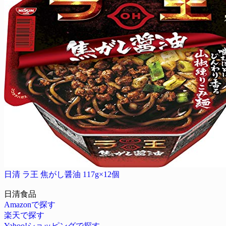
日清 ラ王 焦がし醤油 117g×12個
日清食品
Amazonで探す
楽天で探す
Yahoo!ショッピングで探す