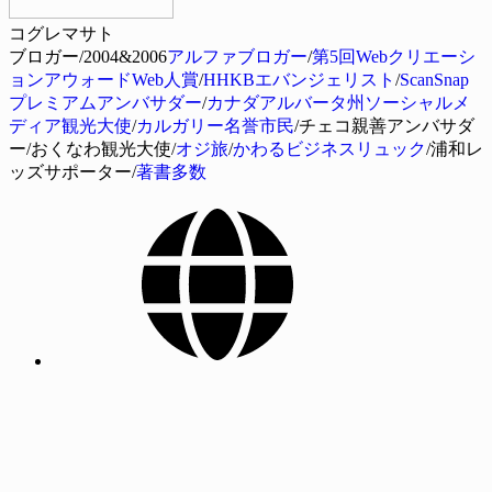
コグレマサト
ブロガー/2004&2006
アルファブロガー
/
第5回Webクリエーシ
ョンアウォードWeb人賞
/
HHKBエバンジェリスト
/
ScanSnap
プレミアムアンバサダー
/
カナダアルバータ州ソーシャルメ
ディア観光大使
/
カルガリー名誉市民
/チェコ親善アンバサダ
ー/おくなわ観光大使/
オジ旅
/
かわるビジネスリュック
/浦和レ
ッズサポーター/
著書多数