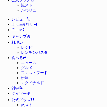
公式グッズ
旅スト
かわリュ
🚀
レビュー
📲
iPhone裏ワザ
📱
iPhone
⛺
キャンプ
🍳
料理
レシピ
レンチンパスタ
🥣
食べる
ニュース
グルメ
ファストフード
松屋
マクドナルド
📝
雑学
💰
ダイソー
👕
公式グッズ
旅スト