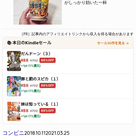
がしっかり効いた一杯
［PR］記事内のアフィリエイトリンクから収入を得る場合があります
📚 本日のKindleセール
セール30件を見る →
だんドーン（３）
¥88
¥792
89%OFF
+1pt (1%還元)
罪と罰のスピカ（１）
¥88
¥792
89%OFF
+1pt (1%還元)
妹は知っている（１）
¥88
¥792
89%OFF
+1pt (1%還元)
2018.10.11
2021.03.25
コンビニ