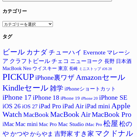
カテゴリー
カ
テ
タグ
ゴ
リ
ー
ビール
カナダ
チューハイ
Evernote
マレーシ
ア
クラフトビール
チェコ
ニューヨーク
長野
日本酒
MacBook Neo
ウイスキー
東京
長崎
ミニストップ
iOS 28
PICKUP
Amazonセール
iPhone裏ワザ
Kindleセール
雑学
iPhoneショートカット
iPhone 17
iPhone SE
iPhone 18
iPhone 19
iPhone 20
Apple
iPad Pro
iPad Air
iPad mini
iOS 26
iOS 27
Watch
MacBook Air
MacBook Pro
MacBook
松屋
松の
iMac
Mac mini
Mac Studio
Mac Pro
iMac Pro
マクドナル
すき家
や
かつや
吉野家
からやま