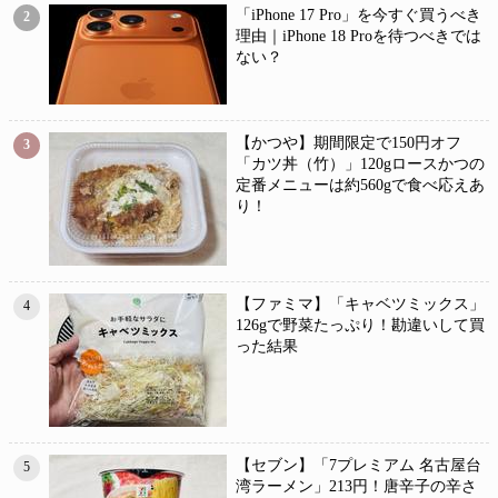
「iPhone 17 Pro」を今すぐ買うべき
2
理由｜iPhone 18 Proを待つべきでは
ない？
【かつや】期間限定で150円オフ
3
「カツ丼（竹）」120gロースかつの
定番メニューは約560gで食べ応えあ
り！
【ファミマ】「キャベツミックス」
4
126gで野菜たっぷり！勘違いして買
った結果
【セブン】「7プレミアム 名古屋台
5
湾ラーメン」213円！唐辛子の辛さ