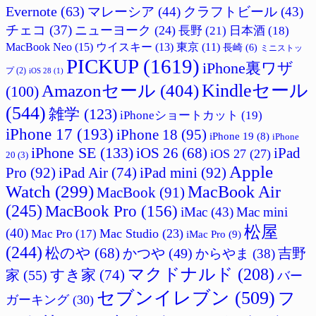
Evernote
(63)
マレーシア
(44)
クラフトビール
(43)
チェコ
(37)
ニューヨーク
(24)
長野
(21)
日本酒
(18)
MacBook Neo
(15)
ウイスキー
(13)
東京
(11)
長崎
(6)
ミニストッ
PICKUP
(1619)
iPhone裏ワザ
プ
(2)
iOS 28
(1)
Amazonセール
(404)
Kindleセール
(100)
(544)
雑学
(123)
iPhoneショートカット
(19)
iPhone 17
(193)
iPhone 18
(95)
iPhone 19
(8)
iPhone
iPhone SE
(133)
iPad
iOS 26
(68)
iOS 27
(27)
20
(3)
Apple
Pro
(92)
iPad Air
(74)
iPad mini
(92)
Watch
(299)
MacBook Air
MacBook
(91)
(245)
MacBook Pro
(156)
iMac
(43)
Mac mini
松屋
(40)
Mac Studio
(23)
Mac Pro
(17)
iMac Pro
(9)
(244)
松のや
(68)
かつや
(49)
吉野
からやま
(38)
マクドナルド
(208)
すき家
(74)
家
(55)
バー
セブンイレブン
(509)
フ
ガーキング
(30)