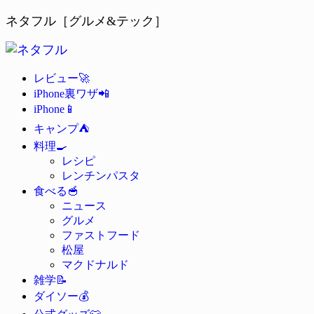
ネタフル［グルメ&テック］
🚀
レビュー
📲
iPhone裏ワザ
📱
iPhone
⛺
キャンプ
🍳
料理
レシピ
レンチンパスタ
🥣
食べる
ニュース
グルメ
ファストフード
松屋
マクドナルド
📝
雑学
💰
ダイソー
👕