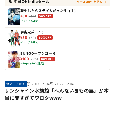
📚 本日のKindleセール
セール30件を見る →
転生したらスライムだった件（１）
¥88
¥847
90%OFF
+1pt (1%還元)
宇宙兄弟（１）
¥88
¥891
90%OFF
+1pt (1%還元)
BUNGO―ブンゴ― 6
¥100
¥594
83%OFF
+50pt (50%還元)
2014.04.06
2022.02.06
育児・子育て
サンシャイン水族館「へんないきもの展」が本
当に変すぎてワロタwww