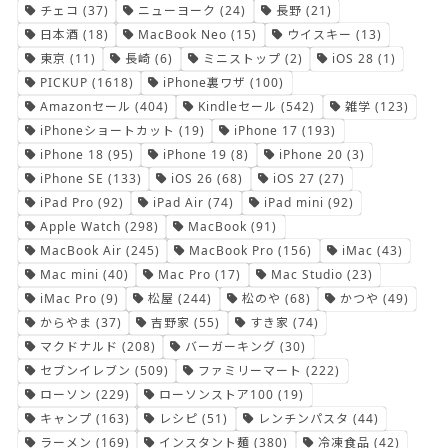
チェコ
(37)
ニューヨーク
(24)
長野
(21)
日本酒
(18)
MacBook Neo
(15)
ウイスキー
(13)
東京
(11)
長崎
(6)
ミニストップ
(2)
iOS 28
(1)
PICKUP
(1618)
iPhone裏ワザ
(100)
Amazonセール
(404)
Kindleセール
(542)
雑学
(123)
iPhoneショートカット
(19)
iPhone 17
(193)
iPhone 18
(95)
iPhone 19
(8)
iPhone 20
(3)
iPhone SE
(133)
iOS 26
(68)
iOS 27
(27)
iPad Pro
(92)
iPad Air
(74)
iPad mini
(92)
Apple Watch
(298)
MacBook
(91)
MacBook Air
(245)
MacBook Pro
(156)
iMac
(43)
Mac mini
(40)
Mac Pro
(17)
Mac Studio
(23)
iMac Pro
(9)
松屋
(244)
松のや
(68)
かつや
(49)
からやま
(37)
吉野家
(55)
すき家
(74)
マクドナルド
(208)
バーガーキング
(30)
セブンイレブン
(509)
ファミリーマート
(222)
ローソン
(229)
ローソンストア100
(19)
キャンプ
(163)
レシピ
(51)
レンチンパスタ
(44)
ラーメン
(169)
インスタント麺
(380)
冷凍食品
(42)