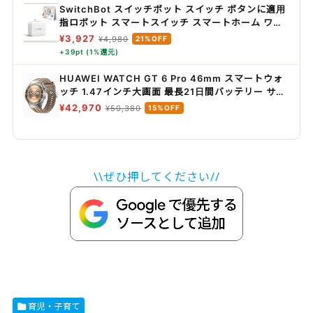
SwitchBot スイッチボット スイッチ ボタンに適用
指ロボット スマートスイッチ スマートホーム ワイ
ヤレス タイマー スマホで遠隔操作 Alexa, Google
¥3,927
¥4,980
21%OFF
Home, Siri, IFTTTなどに対応(ハブ必要) ホワイト
+39pt (1%還元)
HUAWEI WATCH GT 6 Pro 46mm スマートウォ
ッチ 1.47インチ大画面 最長21日間バッテリー サイ
クリング/登山/進化したゴルフナビ スポーツモード
¥42,970
¥50,380
15%OFF
100種類以上 GPS搭載 心電図分析 健康/情緒モニタ
リング iOS/Android対応 ブラウン
\\ぜひ押してください//
育児・子育て