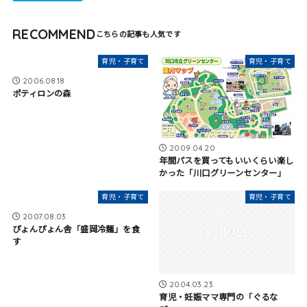
RECOMMEND
育児・子育て
育児・子育て
2006.08.18
ポティロンの森
2009.04.20
年間パスを買ってもいいくらい楽し
かった「川口グリーンセンター」
育児・子育て
育児・子育て
2007.08.03
ぴょんぴょん舎「盛岡冷麺」を食
す
2004.03.23
育児・妊娠ママ専門の「ぐるな