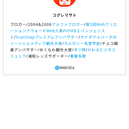
コグレマサト
ブロガー/2004&2006
アルファブロガー
/
第5回Webクリエ
ーションアウォードWeb人賞
/
HHKBエバンジェリス
ト
/
ScanSnapプレミアムアンバサダー
/
カナダアルバータ州
ソーシャルメディア観光大使
/
カルガリー名誉市民
/チェコ親
善アンバサダー/おくなわ観光大使/
オジ旅
/
かわるビジネス
リュック
/浦和レッズサポーター/
著書多数