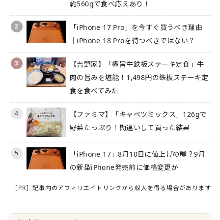
約560gで食べ応えあり！
2
「iPhone 17 Pro」を今すぐ買うべき理由
｜iPhone 18 Proを待つべきではない？
3
【吉野家】「極旨牛鉄板ステーキ定食」牛
肉の旨みを堪能！1,498円の鉄板ステーキ定
食を食べてみた
4
【ファミマ】「キャベツミックス」126gで
野菜たっぷり！勘違いして買った結果
5
「iPhone 17」8月10日に値上げの噂？9月
の新型iPhone発売前に価格変更か
［PR］記事内のアフィリエイトリンクから収入を得る場合があります