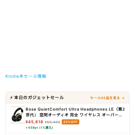
Kindle本セール情報
⚡ 本日のガジェットセール
セール95品を見る →
Bose QuietComfort Ultra Headphones LE（第2
世代） 空間オーディオ 完全 ワイヤレス オーバーイ
ヤー型 ヘッドホン ノイズキャンセリング
¥45,818
¥59,400
23%OFF
Bluetooth接続 マイク搭載 最大30時間再生 急速充
+458pt (1%還元)
電 デザートゴールド