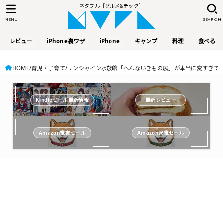
ネタフル［グルメ&テック］
MENU
SEARCH
レビュー
iPhone裏ワザ
iPhone
キャンプ
料理
食べる
HOME
育児・子育て
サンシャイン水族館「へんないきもの展」が本当に変すぎてワ
Kindleセール最新情報
最新レビュー
Amazon電書セール
Amazon家電セール