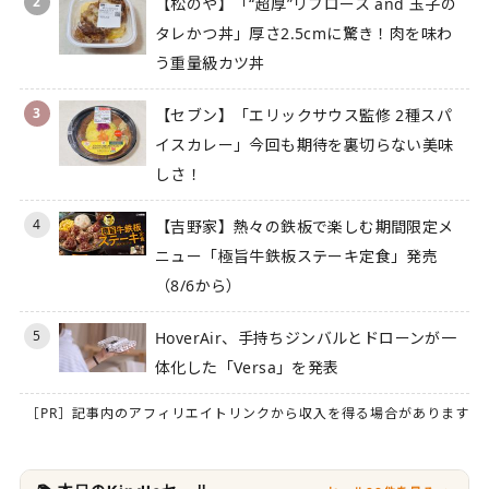
2
【松のや】「“超厚”リブロース and 玉子の
タレかつ丼」厚さ2.5cmに驚き！肉を味わ
う重量級カツ丼
3
【セブン】「エリックサウス監修 2種スパ
イスカレー」今回も期待を裏切らない美味
しさ！
4
【吉野家】熱々の鉄板で楽しむ期間限定メ
ニュー「極旨牛鉄板ステーキ定食」発売
（8/6から）
5
HoverAir、手持ちジンバルとドローンが一
体化した「Versa」を発表
［PR］記事内のアフィリエイトリンクから収入を得る場合があります