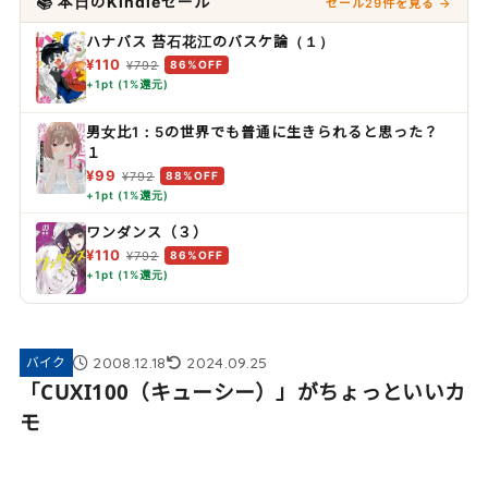
📚 本日のKindleセール
セール29件を見る →
ハナバス 苔石花江のバスケ論（１）
¥110
¥792
86%OFF
+1pt (1%還元)
男女比1：5の世界でも普通に生きられると思った？
１
¥99
¥792
88%OFF
+1pt (1%還元)
ワンダンス（３）
¥110
¥792
86%OFF
+1pt (1%還元)
2008.12.18
2024.09.25
バイク
「CUXI100（キューシー）」がちょっといいカ
モ