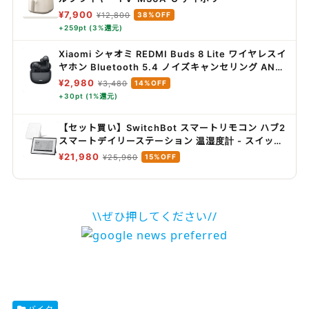
¥7,900
¥12,800
38%OFF
+259pt (3%還元)
Xiaomi シャオミ REDMI Buds 8 Lite ワイヤレスイ
ヤホン Bluetooth 5.4 ノイズキャンセリング ANC
36時間再生
¥2,980
¥3,480
14%OFF
+30pt (1%還元)
【セット買い】SwitchBot スマートリモコン ハブ2
スマートデイリーステーション 温湿度計 - スイッチ
ボット 天気ステーション 遠隔確認 スマートホーム
¥21,980
¥25,960
15%OFF
Alexa Google Home Siriに対応(ハブ2 1点+スマー
トデイリーステーション 1点)
\\ぜひ押してください//