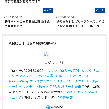
何か可能性があるのでは？
バイク
バイク
2017.08.23
2018.10.01
原付バイクの出荷激減の理由は違
折りたたむとブリーフケースサイズ
法駐車対策？
になる電動スクーター「UrmO」
ABOUT US
コグレマサト
ブロガー/2004&2006
アルファブロガー
/
第5回Webクリエ
ーションアウォードWeb人賞
/
HHKBエバンジェリス
ト
/
ScanSnapプレミアムアンバサダー
/
カナダアルバータ州
ソーシャルメディア観光大使
/
カルガリー名誉市民
/チェコ親
善アンバサダー/おくなわ観光大使/
オジ旅
/
かわるビジネス
リュック
/浦和レッズサポーター/
著書多数