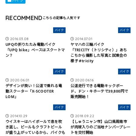
バイク
RECOMMEND
バイク
バイク
2016.03.08
2014.07.01
UPQの折りたたみ電動バイク
ヤマハの三輪バイク
「UPQ bike」ベースはスクートマ
「TRICITY（トリシティ）」あち
ン？
こちから撮影した写真と試乗会の
様子 #tricity
バイク
バイク
2020.06.01
2020.06.16
デザインが良い！公道で乗れる電
公道走行できる電動キックボー
動スクーター「X-SCOOTER
ド、ドン・キホーテで39,800円で
LOM」
販売開始！
バイク
バイク
2014.10.29
2018.09.22
ウイスキーはハイボールで息を吹
【しゅうニャン市】山口県周南市
き返し、ビールもクラフトビール
が肉球入りのご当地ナンバープレー
が盛り上がっているから、バイクも
トを交付開始