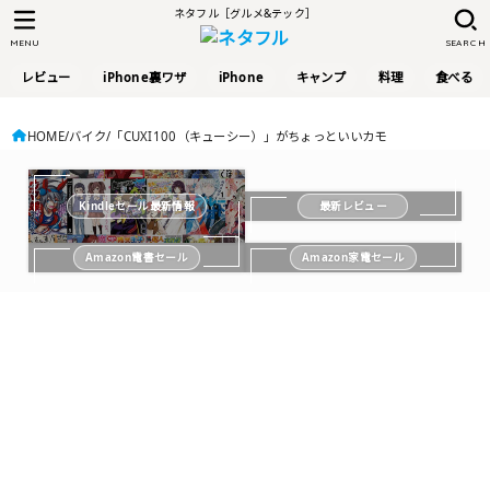
ネタフル［グルメ&テック］
MENU
SEARCH
レビュー
iPhone裏ワザ
iPhone
キャンプ
料理
食べる
HOME
バイク
「CUXI100（キューシー）」がちょっといいカモ
Kindleセール最新情報
最新レビュー
Amazon電書セール
Amazon家電セール