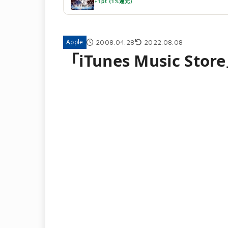
+1pt (1%還元)
2008.04.28
2022.08.08
Apple
「iTunes Music St