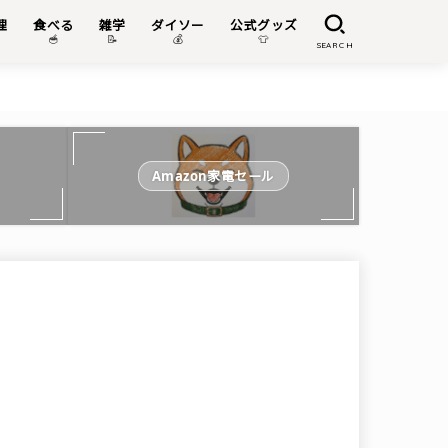
理
食べる
雑学
ダイソー
公式グッズ

🥣
📝
💰
👕
SEARCH
Amazon家電セール