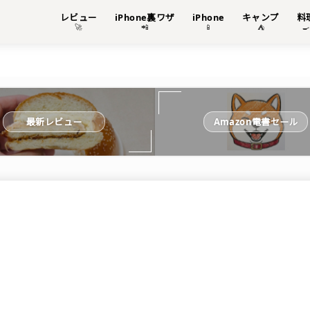
レビュー
iPhone裏ワザ
iPhone
キャンプ
料
🚀
📲
📱
⛺

最新レビュー
Amazon電書セール