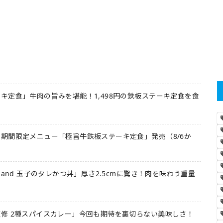
キ定食」牛肉の旨みを堪能！1,498円の鉄板ステーキ定食を食
期間限定メニュー「極旨牛鉄板ステーキ定食」発売（8/6か
 and 玉子のタレかつ丼」厚さ2.5cmに驚き！肉を味わう重量
修 2種スパイスカレー」今回も期待を裏切らない美味しさ！