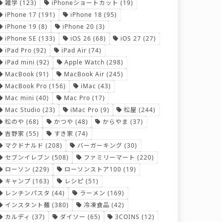
雑学
(123)
iPhoneショートカット
(19)
iPhone 17
(191)
iPhone 18
(95)
iPhone 19
(8)
iPhone 20
(3)
iPhone SE
(133)
iOS 26
(68)
iOS 27
(27)
iPad Pro
(92)
iPad Air
(74)
iPad mini
(92)
Apple Watch
(298)
MacBook
(91)
MacBook Air
(245)
MacBook Pro
(156)
iMac
(43)
Mac mini
(40)
Mac Pro
(17)
Mac Studio
(23)
iMac Pro
(9)
松屋
(244)
松のや
(68)
かつや
(48)
からやま
(37)
吉野家
(55)
すき家
(74)
マクドナルド
(208)
バーガーキング
(30)
セブンイレブン
(508)
ファミリーマート
(220)
ローソン
(229)
ローソンストア100
(19)
キャンプ
(163)
レシピ
(51)
レンチンパスタ
(44)
ラーメン
(169)
インスタント麺
(380)
冷凍食品
(42)
カルディ
(37)
ダイソー
(65)
3COINS
(12)