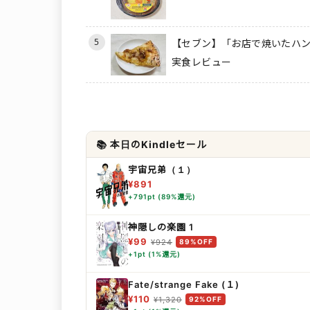
5
【セブン】「お店で焼いたハン
実食レビュー
📚 本日のKindleセール
宇宙兄弟（１）
¥891
+791pt (89%還元)
神隠しの楽園 1
¥99
¥924
89%OFF
+1pt (1%還元)
Fate/strange Fake (１)
¥110
¥1,320
92%OFF