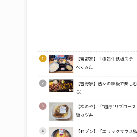
1
【吉野家】「極旨牛鉄板ステー
べてみた
2
【吉野家】熱々の鉄板で楽しむ
ら）
3
【松のや】「“超厚”リブロース
級カツ丼
4
【セブン】「エリックサウス監