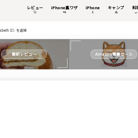
レビュー
iPhone裏ワザ
iPhone
キャンプ
料
🚀
📲
📱
⛺

beth II）を追悼
最新レビュー
Amazon電書セール