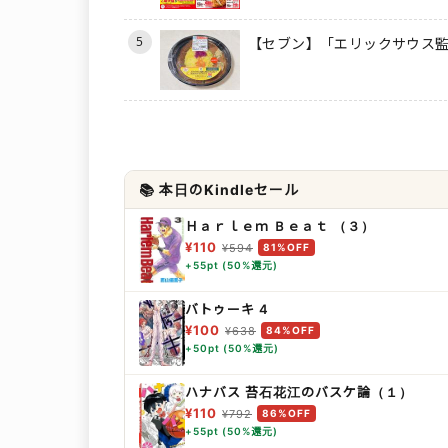
5
【セブン】「エリックサウス監
📚 本日のKindleセール
Ｈａｒｌｅｍ Ｂｅａｔ （３）
¥110
¥594
81%OFF
+55pt (50%還元)
バトゥーキ 4
¥100
¥638
84%OFF
+50pt (50%還元)
ハナバス 苔石花江のバスケ論（１）
¥110
¥792
86%OFF
+55pt (50%還元)