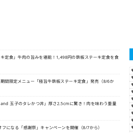
キ定食」牛肉の旨みを堪能！1,498円の鉄板ステーキ定食を食
期間限定メニュー「極旨牛鉄板ステーキ定食」発売（8/6か
 and 玉子のタレかつ丼」厚さ2.5cmに驚き！肉を味わう重量
オフになる「感謝祭」キャンペーンを開催（8/7から）