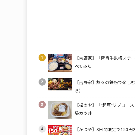
1
【吉野家】「極旨牛鉄板ステー
べてみた
2
【吉野家】熱々の鉄板で楽しむ
ら）
3
【松のや】「“超厚”リブロース
級カツ丼
4
【かつや】8日間限定で150円