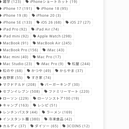
雑学
(123)
iPhoneショートカット
(19)
iPhone 17
(191)
iPhone 18
(95)
iPhone 19
(8)
iPhone 20
(3)
iPhone SE
(133)
iOS 26
(68)
iOS 27
(27)
iPad Pro
(92)
iPad Air
(74)
iPad mini
(92)
Apple Watch
(298)
MacBook
(91)
MacBook Air
(245)
MacBook Pro
(156)
iMac
(43)
Mac mini
(40)
Mac Pro
(17)
Mac Studio
(23)
iMac Pro
(9)
松屋
(244)
松のや
(68)
かつや
(49)
からやま
(37)
吉野家
(55)
すき家
(74)
マクドナルド
(208)
バーガーキング
(30)
セブンイレブン
(508)
ファミリーマート
(220)
ローソン
(229)
ローソンストア100
(19)
キャンプ
(163)
レシピ
(51)
レンチンパスタ
(44)
ラーメン
(169)
インスタント麺
(380)
冷凍食品
(42)
カルディ
(37)
ダイソー
(65)
3COINS
(12)