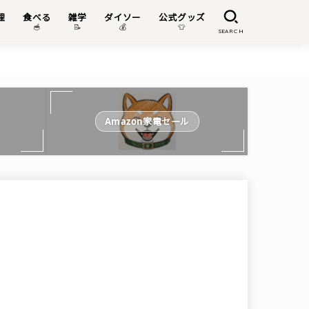
理
食べる
雑学
ダイソー
公式グッズ

🥣
📝
💰
👕
SEARCH
Amazon家電セール