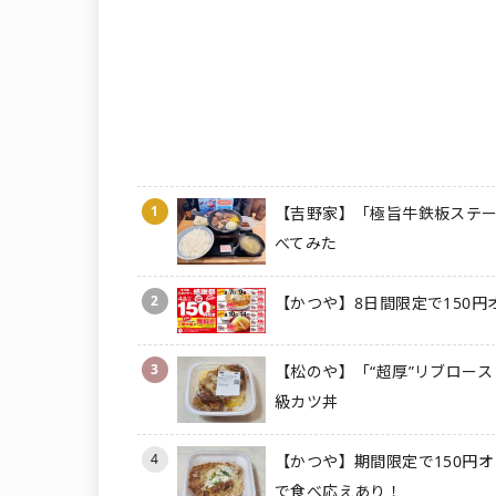
1
【吉野家】「極旨牛鉄板ステー
べてみた
2
【かつや】8日間限定で150円
3
【松のや】「“超厚”リブロース
級カツ丼
4
【かつや】期間限定で150円オ
で食べ応えあり！