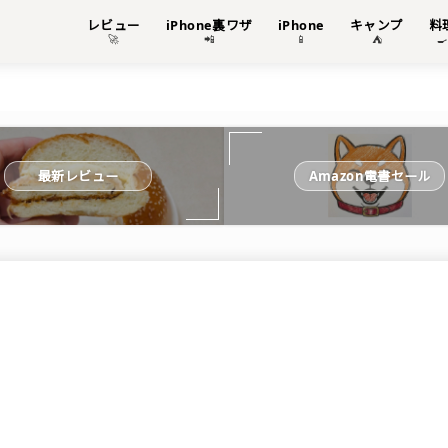
レビュー
iPhone裏ワザ
iPhone
キャンプ
料
🚀
📲
📱
⛺

最新レビュー
Amazon電書セール