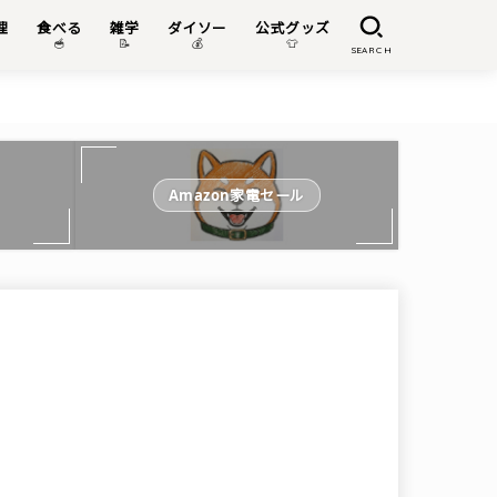
理
食べる
雑学
ダイソー
公式グッズ

🥣
📝
💰
👕
SEARCH
Amazon家電セール