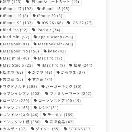
雑学
(123)
iPhoneショートカット
(19)
iPhone 17
(192)
iPhone 18
(95)
iPhone 19
(8)
iPhone 20
(3)
iPhone SE
(133)
iOS 26
(68)
iOS 27
(27)
iPad Pro
(92)
iPad Air
(74)
iPad mini
(92)
Apple Watch
(298)
MacBook
(91)
MacBook Air
(245)
MacBook Pro
(156)
iMac
(43)
Mac mini
(40)
Mac Pro
(17)
Mac Studio
(23)
iMac Pro
(9)
松屋
(244)
松のや
(68)
かつや
(49)
からやま
(37)
吉野家
(55)
すき家
(74)
マクドナルド
(208)
バーガーキング
(30)
セブンイレブン
(508)
ファミリーマート
(222)
ローソン
(229)
ローソンストア100
(19)
キャンプ
(163)
レシピ
(51)
レンチンパスタ
(44)
ラーメン
(169)
インスタント麺
(380)
冷凍食品
(42)
カルディ
(37)
ダイソー
(65)
3COINS
(12)