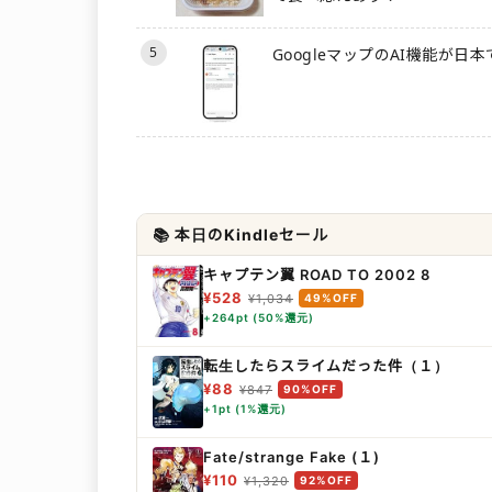
5
GoogleマップのAI機能が日
📚 本日のKindleセール
キャプテン翼 ROAD TO 2002 8
¥528
¥1,034
49%OFF
+264pt (50%還元)
転生したらスライムだった件（１）
¥88
¥847
90%OFF
+1pt (1%還元)
Fate/strange Fake (１)
¥110
¥1,320
92%OFF