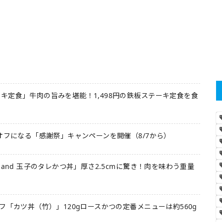
キ定食」牛肉の旨みを堪能！1,498円の鉄板ステーキ定食を食
オフになる「感謝祭」キャンペーンを開催（8/7から）
 and 玉子のタレかつ丼」厚さ2.5cmに驚き！肉を味わう重量
フ「カツ丼（竹）」120gロースかつの定番メニューは約560g