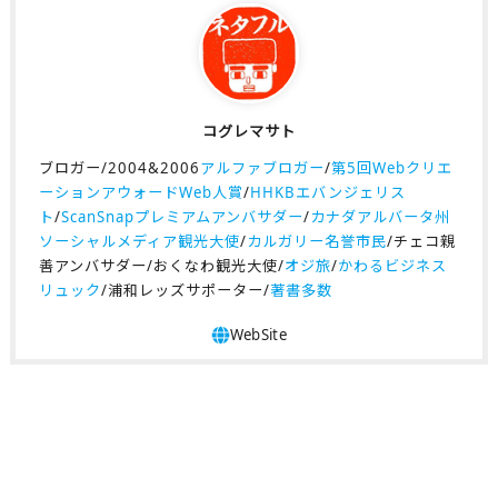
コグレマサト
ブロガー/2004&2006
アルファブロガー
/
第5回Webクリエ
ーションアウォードWeb人賞
/
HHKBエバンジェリス
ト
/
ScanSnapプレミアムアンバサダー
/
カナダアルバータ州
ソーシャルメディア観光大使
/
カルガリー名誉市民
/チェコ親
善アンバサダー/おくなわ観光大使/
オジ旅
/
かわるビジネス
リュック
/浦和レッズサポーター/
著書多数