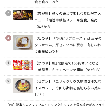
食を食べてみた
2
【吉野家】熱々の鉄板で楽しむ期間限定メ
ニュー「極旨牛鉄板ステーキ定食」発売
（8/6から）
3
【松のや】「“超厚”リブロース and 玉子の
タレかつ丼」厚さ2.5cmに驚き！肉を味わ
う重量級カツ丼
4
【かつや】8日間限定で150円オフになる
「感謝祭」キャンペーンを開催（8/7から）
5
【セブン】「エリックサウス監修 2種スパ
イスカレー」今回も期待を裏切らない美味
しさ！
［PR］記事内のアフィリエイトリンクから収入を得る場合があります