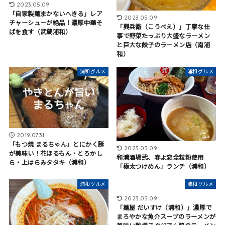
2023.05.09
「自家製麺まかないへきる」レア
2023.05.09
チャーシューが絶品！濃厚中華そ
「興兵衛（こうべえ）」丁寧な仕
ばを食す（武蔵浦和）
事で野菜たっぷり大盛なラーメン
と巨大な餃子のラーメン店（南浦
和）
浦和グルメ
浦和グルメ
2019.07.31
「もつ焼 まるちゃん」とにかく豚
2023.05.09
が美味い！花ほるもん・とろかし
和浦酒場弐、春よ恋全粒粉使用
ら・上はらみタタキ（浦和）
「極太つけめん」ランチ（浦和）
浦和グルメ
浦和グルメ
2023.05.09
「麺屋 だいすけ（浦和）」濃厚で
まろやかな魚介スープのラーメンが