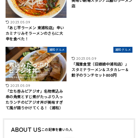
美味い駒場スタジアム脇のラーメン
店
2023.05.09
「あじ平ラーメン 東浦和店」辛い
カミナリみそラーメンのさらに大
辛を食べた！
浦和グルメ
浦和グルメ
2023.05.09
「風雅食堂（旧娘娘中浦和店）」
スタミナラーメン＆スタカレー＆
餃子のランチセット800円
2023.05.09
「立ち呑みビアジオ」名物煮込み
串の角煮とすじ煮がたっぷり入っ
たランチのビアジオ丼が美味すぎ
て風が語りかけてくる！（浦和）
ABOUT US