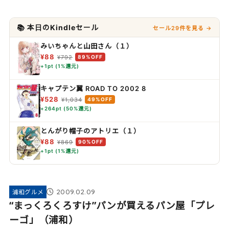
📚 本日のKindleセール
セール29件を見る →
みいちゃんと山田さん（１）
¥88
¥792
89%OFF
+1pt (1%還元)
キャプテン翼 ROAD TO 2002 8
¥528
¥1,034
49%OFF
+264pt (50%還元)
とんがり帽子のアトリエ（１）
¥88
¥869
90%OFF
+1pt (1%還元)
2009.02.09
浦和グルメ
“まっくろくろすけ”パンが買えるパン屋「プレ
ーゴ」（浦和）