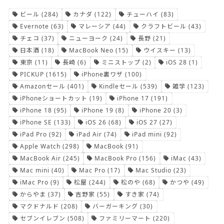
ビール
(284)
カナダ
(122)
チューハイ
(83)
Evernote
(63)
マレーシア
(44)
クラフトビール
(43)
チェコ
(37)
ニューヨーク
(24)
長野
(21)
日本酒
(18)
MacBook Neo
(15)
ウイスキー
(13)
東京
(11)
長崎
(6)
ミニストップ
(2)
iOS 28
(1)
PICKUP
(1615)
iPhone裏ワザ
(100)
Amazonセール
(401)
Kindleセール
(539)
雑学
(123)
iPhoneショートカット
(19)
iPhone 17
(191)
iPhone 18
(95)
iPhone 19
(8)
iPhone 20
(3)
iPhone SE
(133)
iOS 26
(68)
iOS 27
(27)
iPad Pro
(92)
iPad Air
(74)
iPad mini
(92)
Apple Watch
(298)
MacBook
(91)
MacBook Air
(245)
MacBook Pro
(156)
iMac
(43)
Mac mini
(40)
Mac Pro
(17)
Mac Studio
(23)
iMac Pro
(9)
松屋
(244)
松のや
(68)
かつや
(49)
からやま
(37)
吉野家
(55)
すき家
(74)
マクドナルド
(208)
バーガーキング
(30)
セブンイレブン
(508)
ファミリーマート
(220)