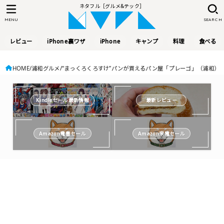
ネタフル［グルメ&テック］
MENU
SEARCH
レビュー
iPhone裏ワザ
iPhone
キャンプ
料理
食べる
HOME
浦和グルメ
“まっくろくろすけ”パンが買えるパン屋「プレーゴ」（浦和）
Kindleセール最新情報
最新レビュー
Amazon電書セール
Amazon家電セール