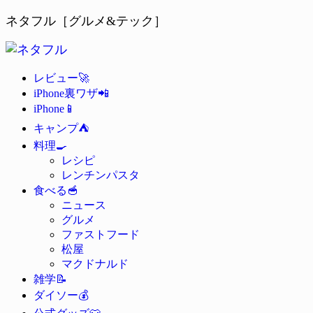
ネタフル［グルメ&テック］
🚀
レビュー
📲
iPhone裏ワザ
📱
iPhone
⛺
キャンプ
🍳
料理
レシピ
レンチンパスタ
🥣
食べる
ニュース
グルメ
ファストフード
松屋
マクドナルド
📝
雑学
💰
ダイソー
👕