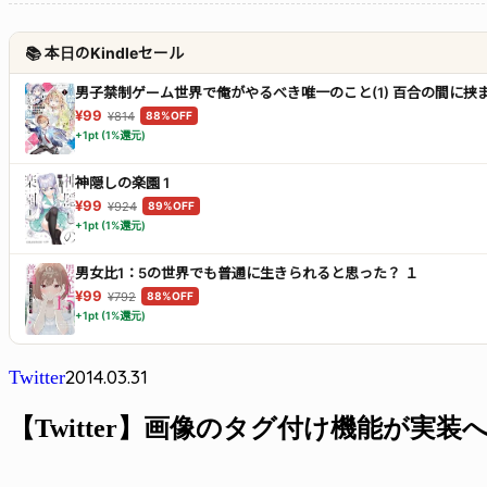
📚 本日のKindleセール
男子禁制ゲーム世界で俺がやるべき唯一のこと(1) 百合の間に
¥99
¥814
88%OFF
+1pt (1%還元)
神隠しの楽園 1
¥99
¥924
89%OFF
+1pt (1%還元)
男女比1：5の世界でも普通に生きられると思った？ １
¥99
¥792
88%OFF
+1pt (1%還元)
2014.03.31
Twitter
【Twitter】画像のタグ付け機能が実装