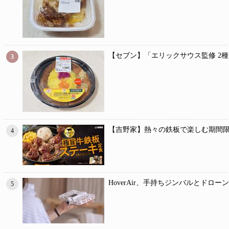
【セブン】「エリックサウス監修 2
3
【吉野家】熱々の鉄板で楽しむ期間限
4
HoverAir、手持ちジンバルとドロー
5