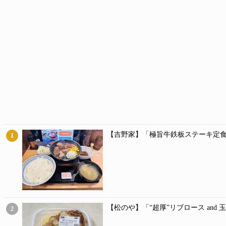
【吉野家】「極旨牛鉄板ステーキ定食
1
【松のや】「“超厚”リブロース and
2