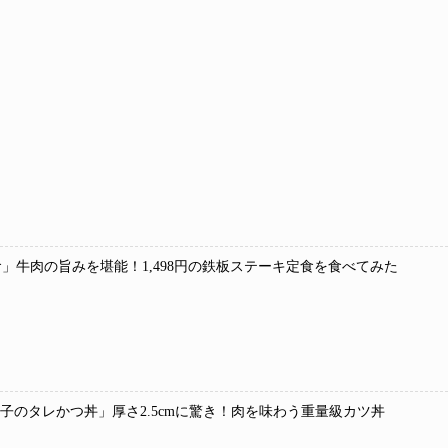
」牛肉の旨みを堪能！1,498円の鉄板ステーキ定食を食べてみた
 玉子のタレかつ丼」厚さ2.5cmに驚き！肉を味わう重量級カツ丼