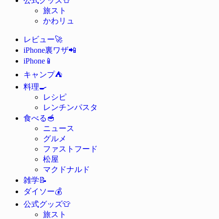
公式グッズ
旅スト
かわリュ
🚀
レビュー
📲
iPhone裏ワザ
📱
iPhone
⛺
キャンプ
🍳
料理
レシピ
レンチンパスタ
🥣
食べる
ニュース
グルメ
ファストフード
松屋
マクドナルド
📝
雑学
💰
ダイソー
👕
公式グッズ
旅スト