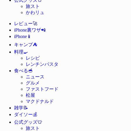
公式グッズ
旅スト
かわリュ
🚀
レビュー
📲
iPhone裏ワザ
📱
iPhone
⛺
キャンプ
🍳
料理
レシピ
レンチンパスタ
🥣
食べる
ニュース
グルメ
ファストフード
松屋
マクドナルド
📝
雑学
💰
ダイソー
👕
公式グッズ
旅スト