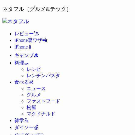
ネタフル［グルメ&テック］
🚀
レビュー
📲
iPhone裏ワザ
📱
iPhone
⛺
キャンプ
🍳
料理
レシピ
レンチンパスタ
🥣
食べる
ニュース
グルメ
ファストフード
松屋
マクドナルド
📝
雑学
💰
ダイソー
👕