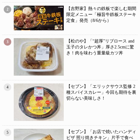
【吉野家】熱々の鉄板で楽しむ期間
2
限定メニュー「極旨牛鉄板ステーキ
定食」発売（8/6から）
【松のや】「“超厚”リブロース and
3
玉子のタレかつ丼」厚さ2.5cmに驚
き！肉を味わう重量級カツ丼
【セブン】「エリックサウス監修 2
4
種スパイスカレー」今回も期待を裏
切らない美味しさ！
【セブン】「お店で焼いたハンディ
5
ピザ 照り焼きチキン」片手で食べ