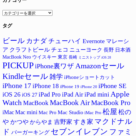
カテゴリー
カ
テ
タグ
ゴ
リ
ー
ビール
カナダ
チューハイ
Evernote
マレーシ
ア
クラフトビール
チェコ
ニューヨーク
長野
日本酒
MacBook Neo
ウイスキー
東京
長崎
ミニストップ
iOS 28
PICKUP
Amazonセール
iPhone裏ワザ
Kindleセール
雑学
iPhoneショートカット
iPhone 17
iPhone SE
iPhone 18
iPhone 19
iPhone 20
Apple
iPad Pro
iPad Air
iPad mini
iOS 26
iOS 27
Watch
MacBook Air
MacBook Pro
MacBook
松屋
松の
iMac
Mac mini
Mac Studio
Mac Pro
iMac Pro
マクドナル
すき家
や
吉野家
かつや
からやま
セブンイレブン
ド
ファミ
バーガーキング