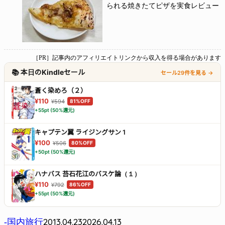
られる焼きたてピザを実食レビュー
［PR］記事内のアフィリエイトリンクから収入を得る場合があります
📚 本日のKindleセール
セール29件を見る →
蒼く染めろ（２）
¥110
¥594
81%OFF
+55pt (50%還元)
キャプテン翼 ライジングサン 1
¥100
¥506
80%OFF
+50pt (50%還元)
ハナバス 苔石花江のバスケ論（１）
¥110
¥792
86%OFF
+55pt (50%還元)
2013.04.23
2026.04.13
-国内旅行