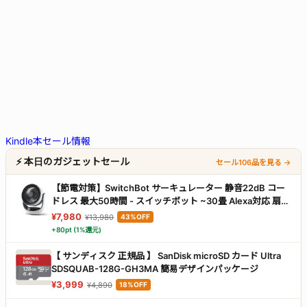
Kindle本セール情報
⚡ 本日のガジェットセール
セール106品を見る →
【節電対策】SwitchBot サーキュレーター 静音22dB コー
ドレス 最大50時間 - スイッチボット ~30畳 Alexa対応 扇風
機 DCモーター 3D首振り 無段階風量調整 充電式バッテリー
¥7,980
¥13,980
43%OFF
搭載 リモコン付き 梅雨対策 省エネ
+80pt (1%還元)
【 サンディスク 正規品 】 SanDisk microSD カード Ultra
SDSQUAB-128G-GH3MA 簡易デザインパッケージ
¥3,999
¥4,890
18%OFF