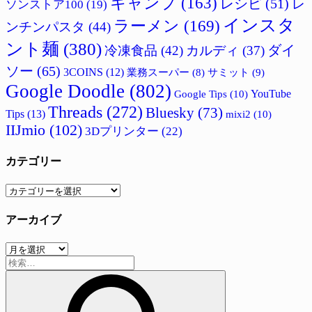
キャンプ
(163)
レシピ
(51)
レ
ソンストア100
(19)
インスタ
ラーメン
(169)
ンチンパスタ
(44)
ント麺
(380)
ダイ
冷凍食品
(42)
カルディ
(37)
ソー
(65)
3COINS
(12)
サミット
(9)
業務スーパー
(8)
Google Doodle
(802)
Google Tips
(10)
YouTube
Threads
(272)
Bluesky
(73)
Tips
(13)
mixi2
(10)
IIJmio
(102)
3Dプリンター
(22)
カテゴリー
カ
テ
アーカイブ
ゴ
リ
ア
ー
検
ー
索:
カ
イ
ブ