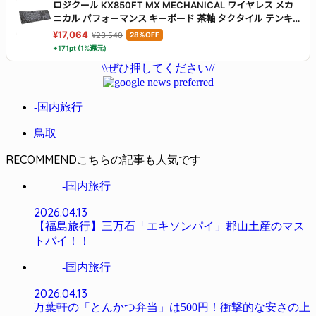
ロジクール KX850FT MX MECHANICAL ワイヤレス メカ
ニカル パフォーマンス キーボード 茶軸 タクタイル テンキ
ー 静かな打鍵感 特に静か Logi Bolt bluetooth Unifying非
¥17,064
¥23,540
28%OFF
対応 薄型 無線 メカニカルキーボード windows mac
+171pt (1%還元)
chrome Android ワイヤレスキーボード KX850 国内正規品
\\ぜひ押してください//
グラファイト
-国内旅行
鳥取
RECOMMEND
-国内旅行
2026.04.13
【福島旅行】三万石「エキソンパイ」郡山土産のマス
トバイ！！
-国内旅行
2026.04.13
万葉軒の「とんかつ弁当」は500円！衝撃的な安さの上