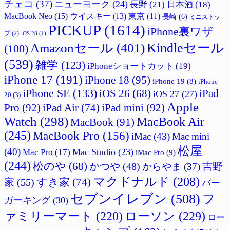
チェコ
(37)
ニューヨーク
(24)
長野
(21)
日本酒
(18)
MacBook Neo
(15)
ウイスキー
(13)
東京
(11)
長崎
(6)
ミニストッ
PICKUP
(1614)
iPhone裏ワザ
プ
(2)
iOS 28
(1)
Amazonセール
(401)
Kindleセール
(100)
(539)
雑学
(123)
iPhoneショートカット
(19)
iPhone 17
(191)
iPhone 18
(95)
iPhone 19
(8)
iPhone
iPhone SE
(133)
iPad
iOS 26
(68)
iOS 27
(27)
20
(3)
Apple
Pro
(92)
iPad Air
(74)
iPad mini
(92)
Watch
(298)
MacBook Air
MacBook
(91)
(245)
MacBook Pro
(156)
iMac
(43)
Mac mini
松屋
(40)
Mac Studio
(23)
Mac Pro
(17)
iMac Pro
(9)
(244)
松のや
(68)
吉野
かつや
(48)
からやま
(37)
マクドナルド
(208)
すき家
(74)
家
(55)
バー
セブンイレブン
(508)
フ
ガーキング
(30)
ァミリーマート
(220)
ローソン
(229)
ロー