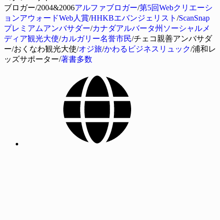
ブロガー/2004&2006
アルファブロガー
/
第5回Webクリエーシ
ョンアウォードWeb人賞
/
HHKBエバンジェリスト
/
ScanSnap
プレミアムアンバサダー
/
カナダアルバータ州ソーシャルメ
ディア観光大使
/
カルガリー名誉市民
/チェコ親善アンバサダ
ー/おくなわ観光大使/
オジ旅
/
かわるビジネスリュック
/浦和レ
ッズサポーター/
著書多数