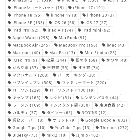
Amazonセール
(399)
Kindleセール
(538)
雑学
(123)
iPhoneショートカット
(19)
iPhone 17
(191)
iPhone 18
(95)
iPhone 19
(8)
iPhone 20
(3)
iPhone SE
(133)
iOS 26
(68)
iOS 27
(27)
iPad Pro
(92)
iPad Air
(74)
iPad mini
(92)
Apple Watch
(298)
MacBook
(91)
MacBook Air
(245)
MacBook Pro
(156)
iMac
(43)
Mac mini
(40)
Mac Pro
(17)
Mac Studio
(23)
iMac Pro
(9)
松屋
(244)
松のや
(68)
かつや
(48)
からやま
(37)
吉野家
(55)
すき家
(74)
マクドナルド
(208)
バーガーキング
(30)
セブンイレブン
(508)
ファミリーマート
(220)
ローソン
(229)
ローソンストア100
(19)
キャンプ
(163)
レシピ
(51)
レンチンパスタ
(44)
ラーメン
(169)
インスタント麺
(380)
冷凍食品
(42)
カルディ
(37)
ダイソー
(65)
3COINS
(12)
業務スーパー
(8)
サミット
(9)
Google Doodle
(802)
Google Tips
(10)
YouTube Tips
(13)
Threads
(272)
Bluesky
(73)
mixi2
(10)
IIJmio
(102)