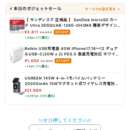
⚡ 本日のガジェットセール
セール108品を見る →
【 サンディスク 正規品 】 SanDisk microSD カー
ド Ultra SDSQUAB-128G-GH3MA 簡易デザイン
パッケージ
¥3,811
¥4,890
22%OFF
+38pt (1%還元)
Belkin USB充電器 40W iPhone17,16～12 デュア
ルUSB-C(20W x 2) PD3.0 急速充電対応 ホワイト
WCB006dqWHJP
¥1,400
¥2,660
47%OFF
+14pt (1%還元)
UGREEN 145W 4-in-1モバイルバッテリー
20000mAh 15Wマグネット式ワイヤレス充電対応
3ポート
¥21,980
+3297pt (15%還元)
\\ぜひ押してください//