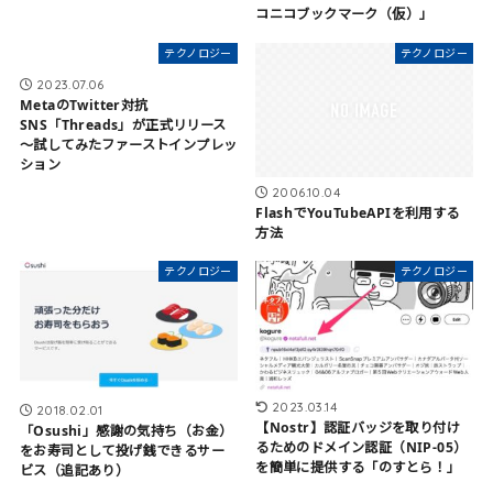
コニコブックマーク（仮）」
テクノロジー
テクノロジー
2023.07.06
MetaのTwitter対抗
SNS「Threads」が正式リリース
〜試してみたファーストインプレッ
ション
2006.10.04
FlashでYouTubeAPIを利用する
方法
テクノロジー
テクノロジー
2023.03.14
2018.02.01
【Nostr】認証バッジを取り付け
「Osushi」感謝の気持ち（お金）
るためのドメイン認証（NIP-05）
をお寿司として投げ銭できるサー
を簡単に提供する「のすとら！」
ビス（追記あり）