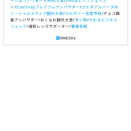
ーションアウォードWeb人賞
/
HHKBエバンジェリス
ト
/
ScanSnapプレミアムアンバサダー
/
カナダアルバータ州
ソーシャルメディア観光大使
/
カルガリー名誉市民
/チェコ親
善アンバサダー/おくなわ観光大使/
オジ旅
/
かわるビジネス
リュック
/浦和レッズサポーター/
著書多数