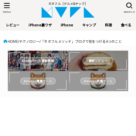
ネタフル［グルメ&テック］
MENU
SEARCH
レビュー
iPhone裏ワザ
iPhone
キャンプ
料理
食べる
HOME
テクノロジー
「ネタフルメソッド」ブログで気をつける4つのこと
Kindleセール最新情報
最新レビュー
Amazon電書セール
Amazon家電セール