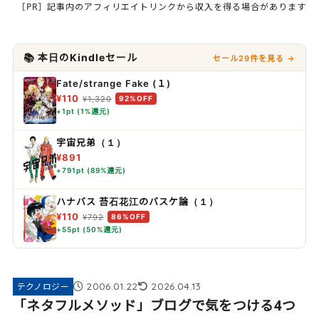
［PR］記事内のアフィリエイトリンクから収入を得る場合があります
📚 本日のKindleセール
セール29件を見る →
Fate/strange Fake (１)
¥110
¥1,320
92%OFF
+1pt (1%還元)
宇宙兄弟（１）
¥891
+791pt (89%還元)
ハナバス 苔石花江のバスケ論（１）
¥110
¥792
86%OFF
+55pt (50%還元)
2006.01.22
2026.04.13
テクノロジー
「ネタフルメソッド」ブログで気をつける4つ