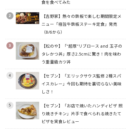
食を食べてみた
2
【吉野家】熱々の鉄板で楽しむ期間限定メ
ニュー「極旨牛鉄板ステーキ定食」発売
（8/6から）
3
【松のや】「“超厚”リブロース and 玉子の
タレかつ丼」厚さ2.5cmに驚き！肉を味わ
う重量級カツ丼
4
【セブン】「エリックサウス監修 2種スパ
イスカレー」今回も期待を裏切らない美味
しさ！
5
【セブン】「お店で焼いたハンディピザ 照
り焼きチキン」片手で食べられる焼きたて
ピザを実食レビュー