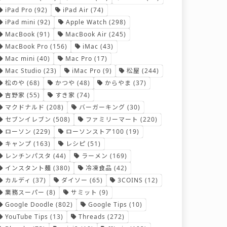
iPad Pro
(92)
iPad Air
(74)
iPad mini
(92)
Apple Watch
(298)
MacBook
(91)
MacBook Air
(245)
MacBook Pro
(156)
iMac
(43)
Mac mini
(40)
Mac Pro
(17)
Mac Studio
(23)
iMac Pro
(9)
松屋
(244)
松のや
(68)
かつや
(48)
からやま
(37)
吉野家
(55)
すき家
(74)
マクドナルド
(208)
バーガーキング
(30)
セブンイレブン
(508)
ファミリーマート
(220)
ローソン
(229)
ローソンストア100
(19)
キャンプ
(163)
レシピ
(51)
レンチンパスタ
(44)
ラーメン
(169)
インスタント麺
(380)
冷凍食品
(42)
カルディ
(37)
ダイソー
(65)
3COINS
(12)
業務スーパー
(8)
サミット
(9)
Google Doodle
(802)
Google Tips
(10)
YouTube Tips
(13)
Threads
(272)