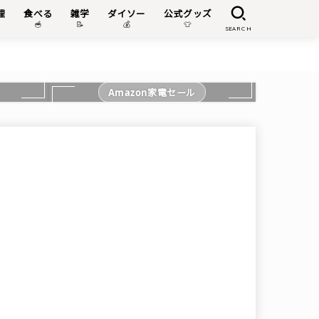
理
食べる
雑学
ダイソー
公式グッズ

🥣
📝
💰
👕
SEARCH
Amazon家電セール