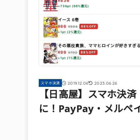
¥836
+736pt (88%還元)
イース 6巻
¥66
¥594
89%OFF
+1pt (2%還元)
その悪役貴族、ママヒロインが好きすぎる
¥99
¥792
88%OFF
+1pt (1%還元)
2019.12.06
2023.06.26
スマホ決済
【日高屋】スマホ決済「L
に！PayPay・メル