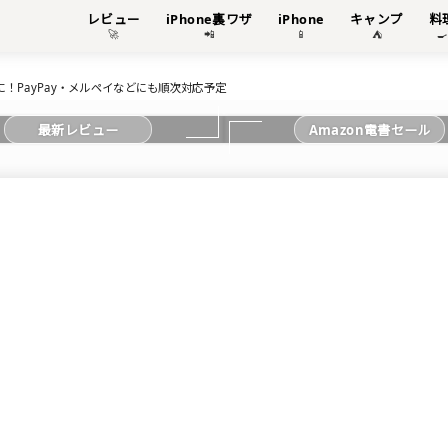
レビュー
iPhone裏ワザ
iPhone
キャンプ
料
🚀
📲
📱
⛺

に！PayPay・メルペイなどにも順次対応予定
最新レビュー
Amazon電書セール