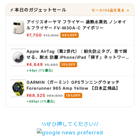
⚡ 本日のガジェットセール
セール104品を見る →
アイリスオーヤマ フライヤー 過熱水蒸気 ノンオイ
ルフライヤー FV-M30A-C アイボリー
¥7,700
¥12,800
40%OFF
Apple AirTag（第2世代）：紛失防止タグ、音で探
せる、耐水 防塵 iPhone/iPad「探す」ネットワー
ク対応、探せる範囲が最大1.5 倍に広がった「正確
¥4,649
¥5,480
15%OFF
な場所を見つける」機能搭載
+46pt (1%還元)
GARMIN（ガーミン）GPSランニングウォッチ
Forerunner 965 Amp Yellow 【日本正規品】
¥68,525
¥84,800
19%OFF
+685pt (1%還元)
\\ぜひ押してください//