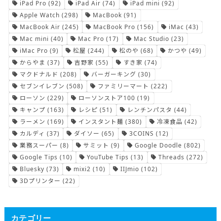
iPad Pro
(92)
iPad Air
(74)
iPad mini
(92)
Apple Watch
(298)
MacBook
(91)
MacBook Air
(245)
MacBook Pro
(156)
iMac
(43)
Mac mini
(40)
Mac Pro
(17)
Mac Studio
(23)
iMac Pro
(9)
松屋
(244)
松のや
(68)
かつや
(49)
からやま
(37)
吉野家
(55)
すき家
(74)
マクドナルド
(208)
バーガーキング
(30)
セブンイレブン
(508)
ファミリーマート
(222)
ローソン
(229)
ローソンストア100
(19)
キャンプ
(163)
レシピ
(51)
レンチンパスタ
(44)
ラーメン
(169)
インスタント麺
(380)
冷凍食品
(42)
カルディ
(37)
ダイソー
(65)
3COINS
(12)
業務スーパー
(8)
サミット
(9)
Google Doodle
(802)
Google Tips
(10)
YouTube Tips
(13)
Threads
(272)
Bluesky
(73)
mixi2
(10)
IIJmio
(102)
3Dプリンター
(22)
カテゴリー