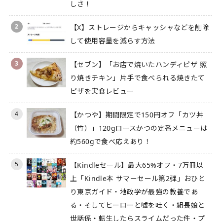
しさ！
2
【X】ストレージからキャッシャなどを削除
して使用容量を減らす方法
3
【セブン】「お店で焼いたハンディピザ 照
り焼きチキン」片手で食べられる焼きたて
ピザを実食レビュー
4
【かつや】期間限定で150円オフ「カツ丼
（竹）」120gロースかつの定番メニューは
約560gで食べ応えあり！
5
【Kindleセール】最大65%オフ・7万冊以
上「Kindle本 サマーセール第2弾」おひと
り東京ガイド・地政学が最強の教養であ
る・そしてヒーローと嘘を吐く・組長娘と
世話係・転生したらスライムだった件・プ