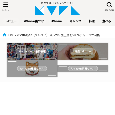
ネタフル［グルメ&テック］
MENU
SEARCH
レビュー
iPhone裏ワザ
iPhone
キャンプ
料理
食べる
HOME
スマホ決済
【メルペイ】メルカリ売上金をSuicaチャージが可能
Kindleセール最新情報
最新レビュー
Amazon電書セール
Amazon家電セール