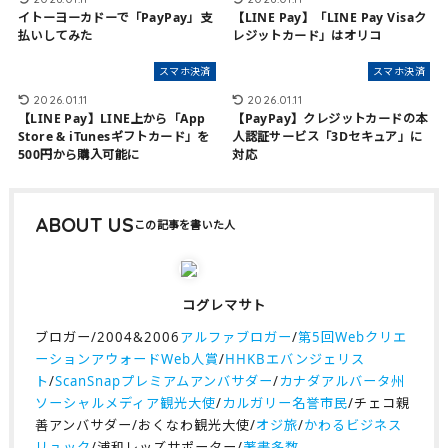
イトーヨーカドーで「PayPay」支
【LINE Pay】「LINE Pay Visaク
払いしてみた
レジットカード」はオリコ
スマホ決済
スマホ決済
2026.01.11
2026.01.11
【LINE Pay】LINE上から「App
【PayPay】クレジットカードの本
Store & iTunesギフトカード」を
人認証サービス「3Dセキュア」に
500円から購入可能に
対応
ABOUT US
コグレマサト
ブロガー/2004&2006
アルファブロガー
/
第5回Webクリエ
ーションアウォードWeb人賞
/
HHKBエバンジェリス
ト
/
ScanSnapプレミアムアンバサダー
/
カナダアルバータ州
ソーシャルメディア観光大使
/
カルガリー名誉市民
/チェコ親
善アンバサダー/おくなわ観光大使/
オジ旅
/
かわるビジネス
リュック
/浦和レッズサポーター/
著書多数