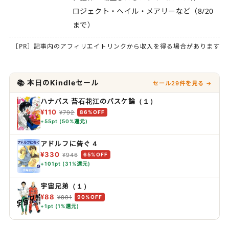
ロジェクト・ヘイル・メアリーなど（8/20
まで）
［PR］記事内のアフィリエイトリンクから収入を得る場合があります
📚 本日のKindleセール
セール29件を見る →
ハナバス 苔石花江のバスケ論（１）
¥110
¥792
86%OFF
+55pt (50%還元)
アドルフに告ぐ 4
¥330
¥946
65%OFF
+101pt (31%還元)
宇宙兄弟（１）
¥88
¥891
90%OFF
+1pt (1%還元)