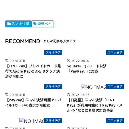
スマホ決済
楽天ペイ
RECOMMEND
スマホ決済
スマホ決済
2026.01.11
2022.08.10
【LINE Pay】プリペイドカード発
Square、QRコード決済
行でApple PayによるiDタッチ決
「PayPay」に対応
済が可能に
スマホ決済
スマホ決済
2026.01.11
2023.06.26
【PayPay】スマホ決済画面でモバ
【日高屋】スマホ決済「LINE
イルTカードの表示が可能に
Pay」が利用可能に！PayPay・メ
ルペイなどにも順次対応予定
スマホ決済
スマホ決済
2026.01.11
2026.01.11