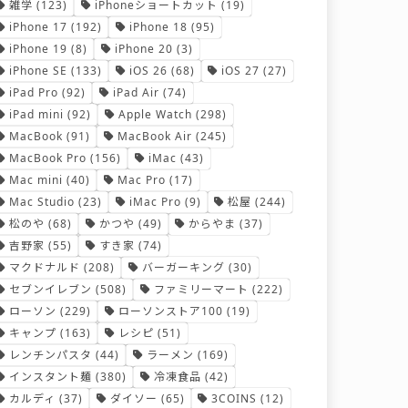
雑学
(123)
iPhoneショートカット
(19)
iPhone 17
(192)
iPhone 18
(95)
iPhone 19
(8)
iPhone 20
(3)
iPhone SE
(133)
iOS 26
(68)
iOS 27
(27)
iPad Pro
(92)
iPad Air
(74)
iPad mini
(92)
Apple Watch
(298)
MacBook
(91)
MacBook Air
(245)
MacBook Pro
(156)
iMac
(43)
Mac mini
(40)
Mac Pro
(17)
Mac Studio
(23)
iMac Pro
(9)
松屋
(244)
松のや
(68)
かつや
(49)
からやま
(37)
吉野家
(55)
すき家
(74)
マクドナルド
(208)
バーガーキング
(30)
セブンイレブン
(508)
ファミリーマート
(222)
ローソン
(229)
ローソンストア100
(19)
キャンプ
(163)
レシピ
(51)
レンチンパスタ
(44)
ラーメン
(169)
インスタント麺
(380)
冷凍食品
(42)
カルディ
(37)
ダイソー
(65)
3COINS
(12)