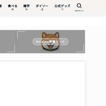
理
食べる
雑学
ダイソー
公式グッズ

🥣
📝
💰
👕
SEARCH
Amazon家電セール