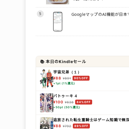
5
GoogleマップのAI機能が日
📚 本日のKindleセール
宇宙兄弟（１）
¥88
¥891
90%OFF
+1pt (1%還元)
バトゥーキ 4
¥100
¥638
84%OFF
+50pt (50%還元)
追放された転生重騎士はゲーム知識で無
¥88
¥792
89%OFF