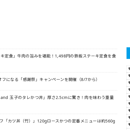
キ定食」牛肉の旨みを堪能！1,498円の鉄板ステーキ定食を食
オフになる「感謝祭」キャンペーンを開催（8/7から）
 and 玉子のタレかつ丼」厚さ2.5cmに驚き！肉を味わう重量
フ「カツ丼（竹）」120gロースかつの定番メニューは約560g