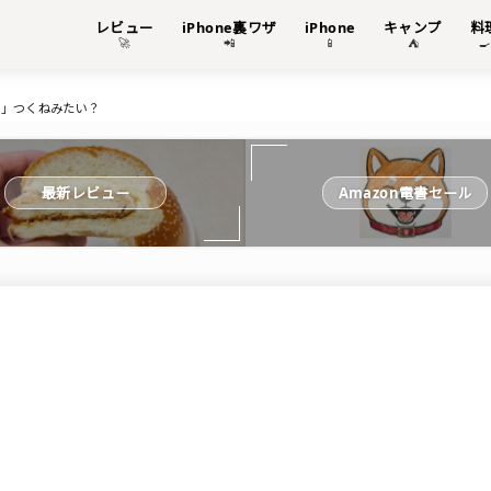
レビュー
iPhone裏ワザ
iPhone
キャンプ
料
🚀
📲
📱
⛺

ド」つくねみたい？
最新レビュー
Amazon電書セール