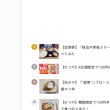
1
【吉野家】「極旨牛鉄板ステー
べてみた
2
【かつや】8日間限定で150円
3
【松のや】「“超厚”リブロース
級カツ丼
4
【かつや】期間限定で150円オ
で食べ応えあり！