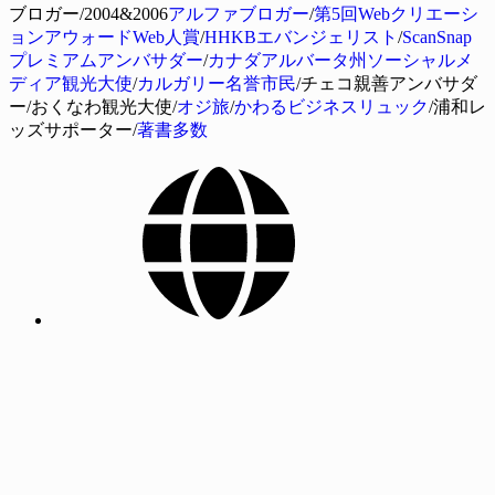
ブロガー/2004&2006
アルファブロガー
/
第5回Webクリエーシ
ョンアウォードWeb人賞
/
HHKBエバンジェリスト
/
ScanSnap
プレミアムアンバサダー
/
カナダアルバータ州ソーシャルメ
ディア観光大使
/
カルガリー名誉市民
/チェコ親善アンバサダ
ー/おくなわ観光大使/
オジ旅
/
かわるビジネスリュック
/浦和レ
ッズサポーター/
著書多数