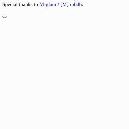
Special thanks to
M-glam
/
[M] mbdb
.