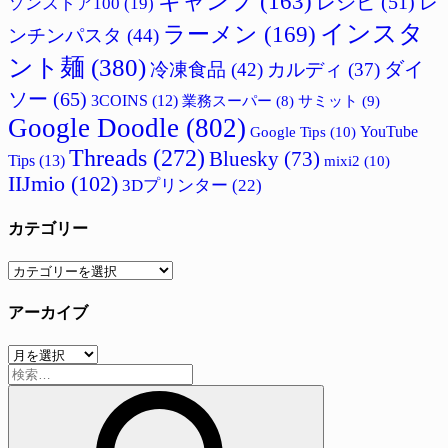
キャンプ
(163)
レシピ
(51)
レ
ソンストア100
(19)
インスタ
ラーメン
(169)
ンチンパスタ
(44)
ント麺
(380)
ダイ
冷凍食品
(42)
カルディ
(37)
ソー
(65)
3COINS
(12)
サミット
(9)
業務スーパー
(8)
Google Doodle
(802)
Google Tips
(10)
YouTube
Threads
(272)
Bluesky
(73)
Tips
(13)
mixi2
(10)
IIJmio
(102)
3Dプリンター
(22)
カテゴリー
カ
テ
アーカイブ
ゴ
リ
ア
ー
検
ー
索:
カ
イ
ブ