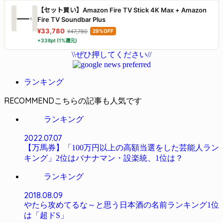
ラック WF-C700N BZ
【セット買い】Amazon Fire TV Stick 4K Max + Amazon
Fire TV Soundbar Plus
¥33,780
¥47,780
29%OFF
+338pt (1%還元)
\\ぜひ押してください//
ランキング
RECOMMEND
ランキング
2022.07.07
【万馬券】「100万円以上の高額当選をした芸能人ラン
キング」2位はバナナマン・設楽統、1位は？
ランキング
2018.08.09
やたら攻めてるな～と思う日本酒の名前ランキング1位
は「超ドS」