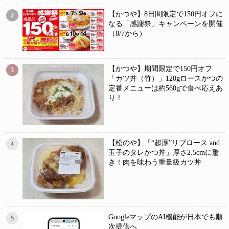
【かつや】8日間限定で150円オフに
2
なる「感謝祭」キャンペーンを開催
（8/7から）
【かつや】期間限定で150円オフ
3
「カツ丼（竹）」120gロースかつの
定番メニューは約560gで食べ応えあ
り！
【松のや】「“超厚”リブロース and
4
玉子のタレかつ丼」厚さ2.5cmに驚
き！肉を味わう重量級カツ丼
GoogleマップのAI機能が日本でも順
5
次提供へ