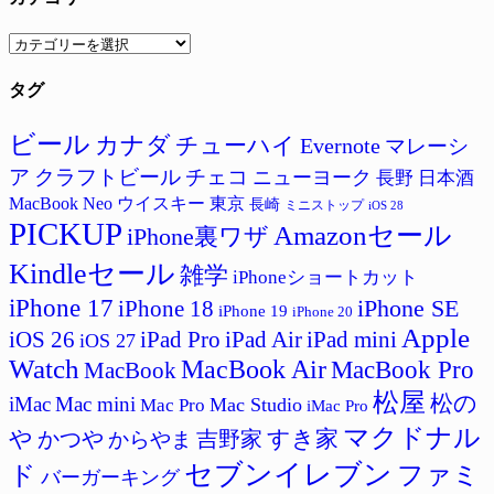
カ
テ
タグ
ゴ
リ
ー
ビール
カナダ
チューハイ
Evernote
マレーシ
ア
クラフトビール
チェコ
ニューヨーク
長野
日本酒
MacBook Neo
ウイスキー
東京
長崎
ミニストップ
iOS 28
PICKUP
Amazonセール
iPhone裏ワザ
Kindleセール
雑学
iPhoneショートカット
iPhone 17
iPhone SE
iPhone 18
iPhone 19
iPhone 20
Apple
iPad Pro
iPad Air
iPad mini
iOS 26
iOS 27
Watch
MacBook Air
MacBook Pro
MacBook
松屋
松の
iMac
Mac mini
Mac Studio
Mac Pro
iMac Pro
マクドナル
すき家
や
かつや
吉野家
からやま
セブンイレブン
ド
ファミ
バーガーキング