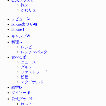
公式グッズ
旅スト
かわリュ
🚀
レビュー
📲
iPhone裏ワザ
📱
iPhone
⛺
キャンプ
🍳
料理
レシピ
レンチンパスタ
🥣
食べる
ニュース
グルメ
ファストフード
松屋
マクドナルド
📝
雑学
💰
ダイソー
👕
公式グッズ
旅スト