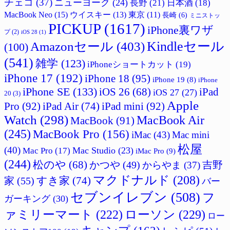
チェコ
(37)
ニューヨーク
(24)
長野
(21)
日本酒
(18)
MacBook Neo
(15)
ウイスキー
(13)
東京
(11)
長崎
(6)
ミニストッ
PICKUP
(1617)
iPhone裏ワザ
プ
(2)
iOS 28
(1)
Amazonセール
(403)
Kindleセール
(100)
(541)
雑学
(123)
iPhoneショートカット
(19)
iPhone 17
(192)
iPhone 18
(95)
iPhone 19
(8)
iPhone
iPhone SE
(133)
iPad
iOS 26
(68)
iOS 27
(27)
20
(3)
Apple
Pro
(92)
iPad Air
(74)
iPad mini
(92)
Watch
(298)
MacBook Air
MacBook
(91)
(245)
MacBook Pro
(156)
iMac
(43)
Mac mini
松屋
(40)
Mac Studio
(23)
Mac Pro
(17)
iMac Pro
(9)
(244)
松のや
(68)
かつや
(49)
吉野
からやま
(37)
マクドナルド
(208)
すき家
(74)
家
(55)
バー
セブンイレブン
(508)
フ
ガーキング
(30)
ァミリーマート
(222)
ローソン
(229)
ロー