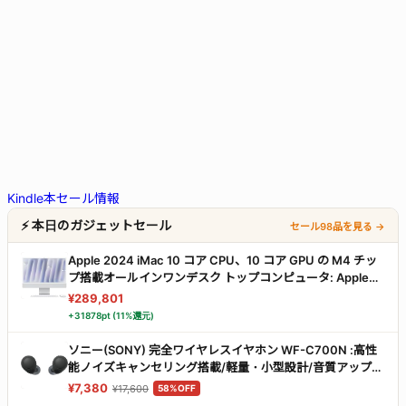
Kindle本セール情報
⚡ 本日のガジェットセール
セール98品を見る →
Apple 2024 iMac 10 コア CPU、10 コア GPU の M4 チッ
プ搭載オールインワンデスク トップコンピュータ: Apple
Intelligence のために設計、24 インチ Retina ディスプレ
¥289,801
イ、16GBユニファイドメモリ、256GBの SSD ストレー
+31878pt (11%還元)
ジ、ボディと同じカラーのアクセサリ、iPhone や iPad との
連係機能 - シルバー
ソニー(SONY) 完全ワイヤレスイヤホン WF-C700N :高性
能ノイズキャンセリング搭載/軽量・小型設計/音質アップス
ケール機能搭載/連続音楽再生時間最長 7.5時間/IPX4防滴性
¥7,380
¥17,600
58%OFF
能/急速充電対応/クリアな通話性能/マルチポイント対応 ブ