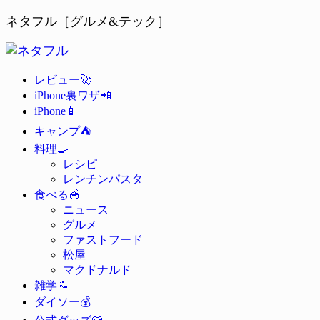
ネタフル［グルメ&テック］
🚀
レビュー
📲
iPhone裏ワザ
📱
iPhone
⛺
キャンプ
🍳
料理
レシピ
レンチンパスタ
🥣
食べる
ニュース
グルメ
ファストフード
松屋
マクドナルド
📝
雑学
💰
ダイソー
👕