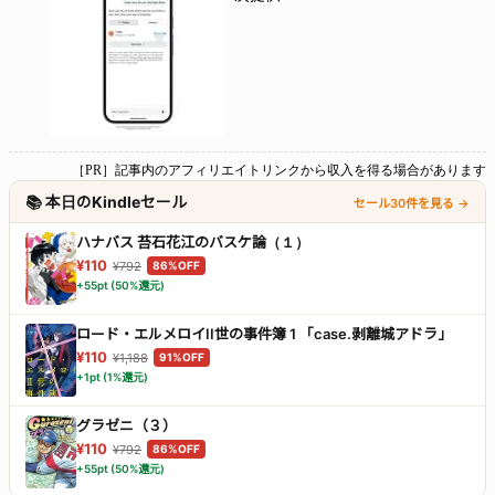
［PR］記事内のアフィリエイトリンクから収入を得る場合があります
📚 本日のKindleセール
セール30件を見る →
ハナバス 苔石花江のバスケ論（１）
¥110
¥792
86%OFF
+55pt (50%還元)
ロード・エルメロイII世の事件簿 1 「case.剥離城アドラ」
¥110
¥1,188
91%OFF
+1pt (1%還元)
グラゼニ（３）
¥110
¥792
86%OFF
+55pt (50%還元)