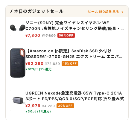
⚡ 本日のガジェットセール
セール150品を見る →
ソニー(SONY) 完全ワイヤレスイヤホン WF-
C700N :高性能ノイズキャンセリング搭載/軽量・
小型設計/音質アップスケール機能搭載/連続音楽再
¥7,800
¥17,600
56%OFF
生時間最長 7.5時間/IPX4防滴性能/急速充電対応/ク
リアな通話性能/マルチポイント対応 ブラック WF-
【Amazon.co.jp限定】SanDisk SSD 外付け
C700N BZ
SDSSDE61-2T00-GH25 エクストリーム エコパッ
ケージ
¥62,290
¥72,889
15%OFF
+623pt (1%還元)
UGREEN Nexode急速充電器 65W Type-C 2C1A
3ポート PD/PPS/QC3.0/SCP/FCP対応 折り畳み式
¥2,979
¥4,280
30%OFF
+30pt (1%還元)