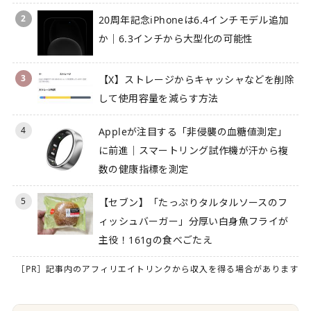
2
20周年記念iPhoneは6.4インチモデル追加
か｜6.3インチから大型化の可能性
3
【X】ストレージからキャッシャなどを削除
して使用容量を減らす方法
4
Appleが注目する「非侵襲の血糖値測定」
に前進｜スマートリング試作機が汗から複
数の健康指標を測定
5
【セブン】「たっぷりタルタルソースのフ
ィッシュバーガー」分厚い白身魚フライが
主役！161gの食べごたえ
［PR］記事内のアフィリエイトリンクから収入を得る場合があります