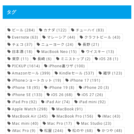
タグ
ビール
(284)
カナダ
(122)
チューハイ
(83)
Evernote
(63)
マレーシア
(44)
クラフトビール
(43)
チェコ
(37)
ニューヨーク
(24)
長野
(21)
日本酒
(18)
MacBook Neo
(15)
ウイスキー
(13)
東京
(11)
長崎
(6)
ミニストップ
(2)
iOS 28
(1)
PICKUP
(1614)
iPhone裏ワザ
(100)
Amazonセール
(399)
Kindleセール
(537)
雑学
(123)
iPhoneショートカット
(19)
iPhone 17
(191)
iPhone 18
(95)
iPhone 19
(8)
iPhone 20
(3)
iPhone SE
(133)
iOS 26
(68)
iOS 27
(26)
iPad Pro
(92)
iPad Air
(74)
iPad mini
(92)
Apple Watch
(298)
MacBook
(91)
MacBook Air
(245)
MacBook Pro
(156)
iMac
(43)
Mac mini
(40)
Mac Pro
(17)
Mac Studio
(23)
iMac Pro
(9)
松屋
(244)
松のや
(68)
かつや
(48)