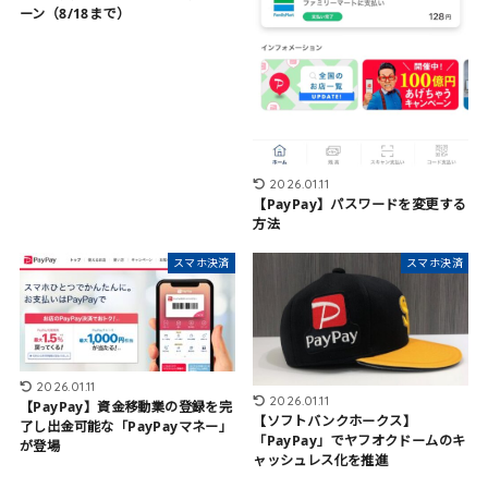
ーン（8/18まで）
2026.01.11
【PayPay】パスワードを変更する
方法
スマホ決済
スマホ決済
2026.01.11
2026.01.11
【PayPay】資金移動業の登録を完
【ソフトバンクホークス】
了し出金可能な「PayPayマネー」
「PayPay」でヤフオクドームのキ
が登場
ャッシュレス化を推進