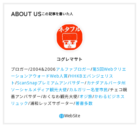
ABOUT US
コグレマサト
ブロガー/2004&2006
アルファブロガー
/
第5回Webクリエ
ーションアウォードWeb人賞
/
HHKBエバンジェリス
ト
/
ScanSnapプレミアムアンバサダー
/
カナダアルバータ州
ソーシャルメディア観光大使
/
カルガリー名誉市民
/チェコ親
善アンバサダー/おくなわ観光大使/
オジ旅
/
かわるビジネス
リュック
/浦和レッズサポーター/
著書多数