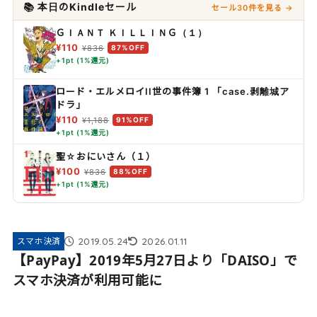
📚 本日のKindleセール
セール30件を見る →
ＧＩＡＮＴ ＫＩＬＬＩＮＧ（１）
¥110
¥836
87%OFF
+1pt (1%還元)
ロード・エルメロイII世の事件簿 1 「case.剥離城ア
ドラ」
¥110
¥1,188
91%OFF
+1pt (1%還元)
聖☆おにいさん（１）
¥100
¥836
88%OFF
+1pt (1%還元)
2019.05.24
2026.01.11
スマホ決済
【PayPay】2019年5月27日より「DAISO」で
スマホ決済が利用可能に