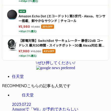
+458pt (1%還元)
NEW
Amazon Echo Dot (エコードット) 第5世代 - Alexa、センサ
ー搭載、鮮やかなサウンド｜チャコール
¥5,980
¥7,480
20%OFF
+60pt (1%還元)
【節電対策】SwitchBot サーキュレーター 静音22dB コー
ドレス 最大50時間 - スイッチボット ~30畳 Alexa対応 扇風
機 DCモーター 3D首振り 無段階風量調整 充電式バッテリー
¥7,980
¥13,980
43%OFF
搭載 リモコン付き 梅雨対策 省エネ
+80pt (1%還元)
\\ぜひ押してください//
任天堂
RECOMMEND
任天堂
2023.07.22
Amazonで「Wii」が予約できたらしい