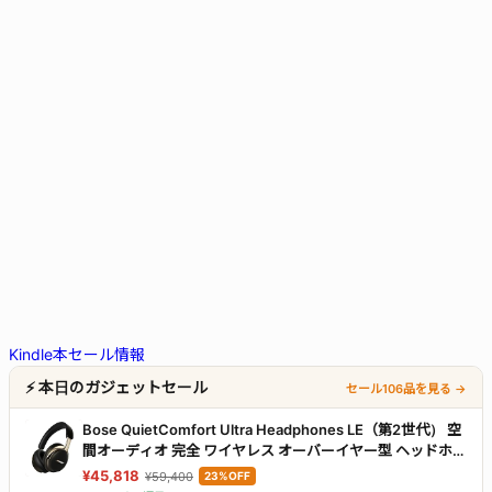
Kindle本セール情報
⚡ 本日のガジェットセール
セール106品を見る →
Bose QuietComfort Ultra Headphones LE（第2世代） 空
間オーディオ 完全 ワイヤレス オーバーイヤー型 ヘッドホン
ノイズキャンセリング Bluetooth接続 マイク搭載 最大30時
¥45,818
¥59,400
23%OFF
間再生 急速充電 デザートゴールド