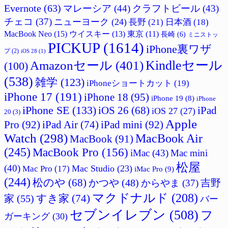
Evernote
(63)
マレーシア
(44)
クラフトビール
(43)
チェコ
(37)
ニューヨーク
(24)
長野
(21)
日本酒
(18)
MacBook Neo
(15)
ウイスキー
(13)
東京
(11)
長崎
(6)
ミニストッ
PICKUP
(1614)
iPhone裏ワザ
プ
(2)
iOS 28
(1)
Amazonセール
(401)
Kindleセール
(100)
(538)
雑学
(123)
iPhoneショートカット
(19)
iPhone 17
(191)
iPhone 18
(95)
iPhone 19
(8)
iPhone
iPhone SE
(133)
iPad
iOS 26
(68)
iOS 27
(27)
20
(3)
Apple
Pro
(92)
iPad Air
(74)
iPad mini
(92)
Watch
(298)
MacBook Air
MacBook
(91)
(245)
MacBook Pro
(156)
iMac
(43)
Mac mini
松屋
(40)
Mac Studio
(23)
Mac Pro
(17)
iMac Pro
(9)
(244)
松のや
(68)
吉野
かつや
(48)
からやま
(37)
マクドナルド
(208)
すき家
(74)
家
(55)
バー
セブンイレブン
(508)
フ
ガーキング
(30)