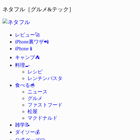
ネタフル［グルメ&テック］
🚀
レビュー
📲
iPhone裏ワザ
📱
iPhone
⛺
キャンプ
🍳
料理
レシピ
レンチンパスタ
🥣
食べる
ニュース
グルメ
ファストフード
松屋
マクドナルド
📝
雑学
💰
ダイソー
👕