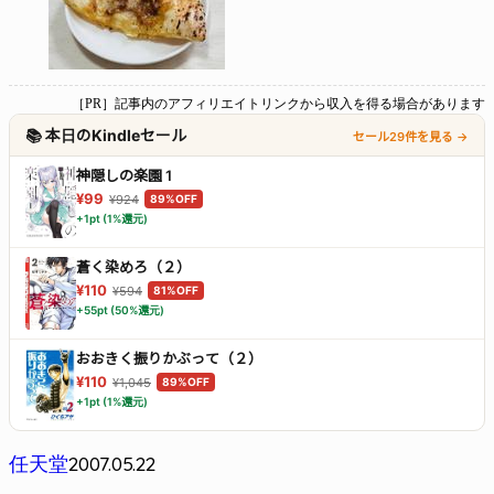
［PR］記事内のアフィリエイトリンクから収入を得る場合があります
📚 本日のKindleセール
セール29件を見る →
神隠しの楽園 1
¥99
¥924
89%OFF
+1pt (1%還元)
蒼く染めろ（２）
¥110
¥594
81%OFF
+55pt (50%還元)
おおきく振りかぶって（２）
¥110
¥1,045
89%OFF
+1pt (1%還元)
2007.05.22
任天堂