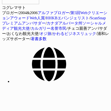
コグレマサト
ブロガー/2004&2006
アルファブロガー
/
第5回Webクリエーシ
ョンアウォードWeb人賞
/
HHKBエバンジェリスト
/
ScanSnap
プレミアムアンバサダー
/
カナダアルバータ州ソーシャルメ
ディア観光大使
/
カルガリー名誉市民
/チェコ親善アンバサダ
ー/おくなわ観光大使/
オジ旅
/
かわるビジネスリュック
/浦和レ
ッズサポーター/
著書多数