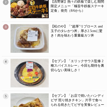
【吉野家】熱々の鉄板で楽しむ期間
2
限定メニュー「極旨牛鉄板ステーキ
定食」発売（8/6から）
【松のや】「“超厚”リブロース and
3
玉子のタレかつ丼」厚さ2.5cmに驚
き！肉を味わう重量級カツ丼
【セブン】「エリックサウス監修 2
4
種スパイスカレー」今回も期待を裏
切らない美味しさ！
【セブン】「お店で焼いたハンディ
5
ピザ 照り焼きチキン」片手で食べ
られる焼きたてピザを実食レビュー