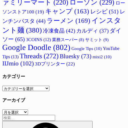
ァミリーマート
(220)
ローソン
(229)
ロー
キャンプ
(163)
レシピ
(51)
レ
ソンストア100
(19)
インスタ
ラーメン
(169)
ンチンパスタ
(44)
ント麺
(380)
ダイ
冷凍食品
(42)
カルディ
(37)
ソー
(65)
3COINS
(12)
サミット
(9)
業務スーパー
(8)
Google Doodle
(802)
Google Tips
(10)
YouTube
Threads
(272)
Bluesky
(73)
Tips
(13)
mixi2
(10)
IIJmio
(102)
3Dプリンター
(22)
カテゴリー
カ
テ
アーカイブ
ゴ
リ
ア
ー
検
ー
索:
カ