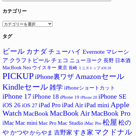
カテゴリー
カ
テ
タグ
ゴ
リ
ー
ビール
カナダ
チューハイ
Evernote
マレーシ
ア
クラフトビール
チェコ
ニューヨーク
長野
日本酒
MacBook Neo
ウイスキー
東京
長崎
ミニストップ
iOS 28
PICKUP
Amazonセール
iPhone裏ワザ
Kindleセール
雑学
iPhoneショートカット
iPhone 17
iPhone SE
iPhone 18
iPhone 19
iPhone 20
Apple
iPad Pro
iPad Air
iPad mini
iOS 26
iOS 27
Watch
MacBook Air
MacBook Pro
MacBook
松屋
松の
iMac
Mac mini
Mac Studio
Mac Pro
iMac Pro
マクドナル
すき家
や
吉野家
かつや
からやま