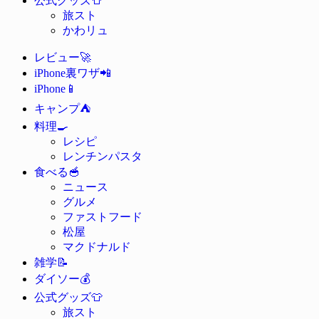
公式グッズ
旅スト
かわリュ
🚀
レビュー
📲
iPhone裏ワザ
📱
iPhone
⛺
キャンプ
🍳
料理
レシピ
レンチンパスタ
🥣
食べる
ニュース
グルメ
ファストフード
松屋
マクドナルド
📝
雑学
💰
ダイソー
👕
公式グッズ
旅スト