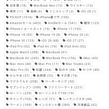
日本酒
(18)
MacBook Neo
(15)
ウイスキー
(13)
東京
(11)
長崎
(6)
ミニストップ
(2)
iOS 28
(1)
PICKUP
(1616)
iPhone裏ワザ
(100)
Amazonセール
(403)
Kindleセール
(541)
雑学
(123)
iPhoneショートカット
(19)
iPhone 17
(192)
iPhone 18
(95)
iPhone 19
(8)
iPhone 20
(3)
iPhone SE
(133)
iOS 26
(68)
iOS 27
(27)
iPad Pro
(92)
iPad Air
(74)
iPad mini
(92)
Apple Watch
(298)
MacBook
(91)
MacBook Air
(245)
MacBook Pro
(156)
iMac
(43)
Mac mini
(40)
Mac Pro
(17)
Mac Studio
(23)
iMac Pro
(9)
松屋
(244)
松のや
(68)
かつや
(49)
からやま
(37)
吉野家
(55)
すき家
(74)
マクドナルド
(208)
バーガーキング
(30)
セブンイレブン
(508)
ファミリーマート
(221)
ローソン
(229)
ローソンストア100
(19)
キャンプ
(163)
レシピ
(51)
レンチンパスタ
(44)
ラーメン
(169)
インスタント麺
(380)
冷凍食品
(42)