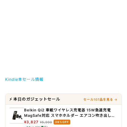
Kindle本セール情報
⚡ 本日のガジェットセール
セール107品を見る →
Belkin Qi2 車載ワイヤレス充電器 15W急速充電
MagSafe対応 スマホホルダー エアコン吹き出し口
用
¥3,827
¥5,990
36%OFF