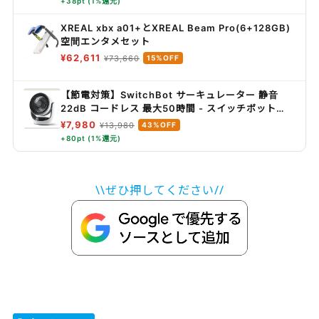
+38pt (1%還元)
XREAL xbx a01+とXREAL Beam Pro(6+128GB)
空間エンタメセット
¥62,611
¥73,660
15%OFF
【節電対策】SwitchBot サーキュレーター 静音
22dB コードレス 最大50時間 - スイッチボット
~30畳 Alexa対応 扇風機 DCモーター 3D首振り 無
¥7,980
¥13,980
43%OFF
段階風量調整 充電式バッテリー搭載 リモコン付き
+80pt (1%還元)
梅雨対策 省エネ
\\ぜひ押してください//