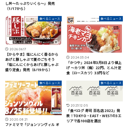
し丼～たっぷりいくら～」発売
（1/17から）
食べるニュース
食べるニュース
2026.06.17
【からやま】塩にんにく香るから
2024.03.04
あげと豚しゃぶで夏のごちそう
「かつや」2024年3月8日より値上
「塩にんにくからあげと豚しゃぶ
げ 〜カツ丼（梅）22円、とん汁定
盛り定食」発売（6/19から）
食（ロースカツ）33円など
食べるニュース
食べるニュース
2023.12.05
「食べログ 寿司 百名店 2022」発
表！TOKYO・EAST・WESTの3エ
2020.08.21
リアで各100店を選出
ファミマで「ジョンソンヴィル オ