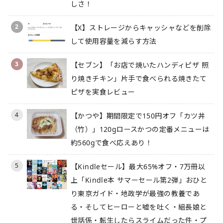
しさ！
2
【X】ストレージからキャッシャなどを削除
して使用容量を減らす方法
3
【セブン】「お店で焼いたハンディピザ 照
り焼きチキン」片手で食べられる焼きたて
ピザを実食レビュー
4
【かつや】期間限定で150円オフ「カツ丼
（竹）」120gロースかつの定番メニューは
約560gで食べ応えあり！
5
【Kindleセール】最大65%オフ・7万冊以
上「Kindle本 サマーセール第2弾」おひと
り東京ガイド・地政学が最強の教養であ
る・そしてヒーローと嘘を吐く・組長娘と
世話係・転生したらスライムだった件・プ