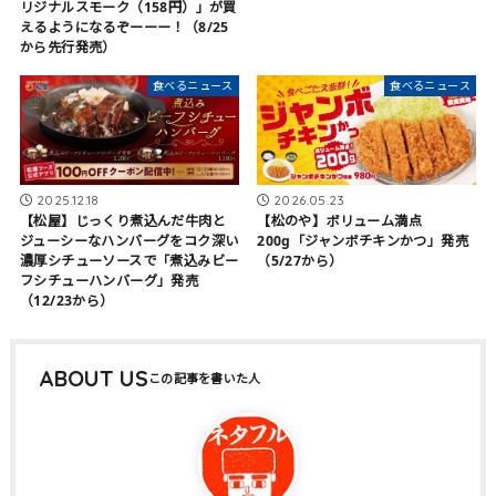
リジナルスモーク（158円）」が買
えるようになるぞーーー！（8/25
から先行発売）
食べるニュース
食べるニュース
2025.12.18
2026.05.23
【松屋】じっくり煮込んだ牛肉と
【松のや】ボリューム満点
ジューシーなハンバーグをコク深い
200g「ジャンボチキンかつ」発売
濃厚シチューソースで「煮込みビー
（5/27から）
フシチューハンバーグ」発売
（12/23から）
ABOUT US