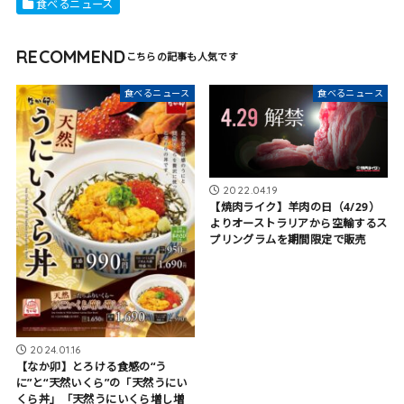
食べるニュース
RECOMMEND
食べるニュース
食べるニュース
2022.04.19
【焼肉ライク】羊肉の日（4/29）
よりオーストラリアから空輸するス
プリングラムを期間限定で販売
2024.01.16
【なか卯】とろける食感の“う
に”と“天然いくら”の「天然うにい
くら丼」「天然うにいくら増し増