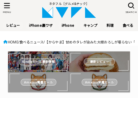
ネタフル［グルメ&テック］
MENU
SEARCH
レビュー
iPhone裏ワザ
iPhone
キャンプ
料理
食べる
HOME
食べるニュース
【からやま】甘めのタレが染みた大根おろしが堪らない「生姜
Kindleセール最新情報
最新レビュー
Amazon電書セール
Amazon家電セール