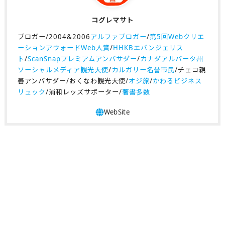
コグレマサト
ブロガー/2004&2006
アルファブロガー
/
第5回Webクリエ
ーションアウォードWeb人賞
/
HHKBエバンジェリス
ト
/
ScanSnapプレミアムアンバサダー
/
カナダアルバータ州
ソーシャルメディア観光大使
/
カルガリー名誉市民
/チェコ親
善アンバサダー/おくなわ観光大使/
オジ旅
/
かわるビジネス
リュック
/浦和レッズサポーター/
著書多数