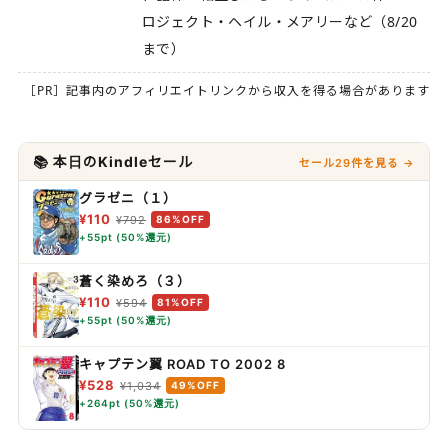
ロジェクト・ヘイル・メアリーなど（8/20
まで）
［PR］記事内のアフィリエイトリンクから収入を得る場合があります
📚 本日のKindleセール
セール29件を見る →
グラゼニ（１）
¥110
¥792
86%OFF
+55pt (50%還元)
蒼く染めろ（３）
¥110
¥594
81%OFF
+55pt (50%還元)
キャプテン翼 ROAD TO 2002 8
¥528
¥1,034
49%OFF
+264pt (50%還元)