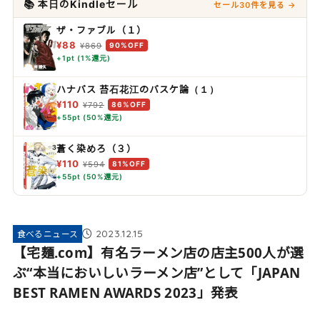
📚 本日のKindleセール
セール30件を見る →
ザ・ファブル（１）
¥88
¥869
90%OFF
+1pt (1%還元)
ハナバス 苔石花江のバスケ論（１）
¥110
¥792
86%OFF
+55pt (50%還元)
蒼く染めろ（３）
¥110
¥594
81%OFF
+55pt (50%還元)
2023.12.15
食べるニュース
【宅麺.com】有名ラーメン店の店主500人が選
ぶ“本当においしいラーメン店”として「JAPAN
BEST RAMEN AWARDS 2023」発表