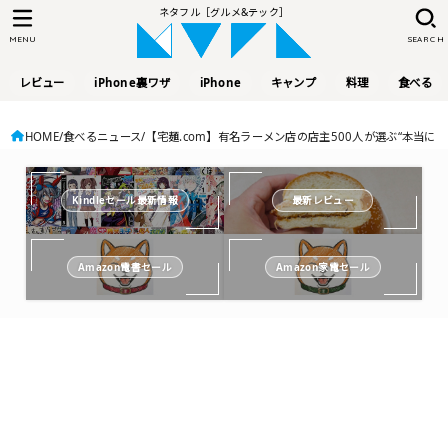
ネタフル［グルメ&テック］
MENU
SEARCH
レビュー
iPhone裏ワザ
iPhone
キャンプ
料理
食べる
HOME
食べるニュース
【宅麺.com】有名ラーメン店の店主500人が選ぶ“本当においしい
Kindleセール最新情報
最新レビュー
Amazon電書セール
Amazon家電セール