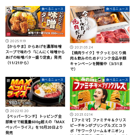
食べるニュース
食べるニュース
2025.11.19
【からやま】からあげを濃厚味噌
2021.03.24
スープで味わう「にんにく味噌から
【焼肉ライク】サクッとひとり焼
あげの味噌バター盛り定食」発売
肉＆飲みのためドリンク全品半額
（11/21から）
キャンペーンを開催中（3/31ま
で）
食べるニュース
食べるニュース
2022.10.20
2023.02.14
【ペッパーランチ】トッピング全
【ファミマ】ファミチキ＆クリス
部乗せで総重量600g超えの「MAX
ピーチキンがプリングルズとコラ
ペッパーライス」を10月20日より
ボ「サワークリーム＆オニオン」
発売