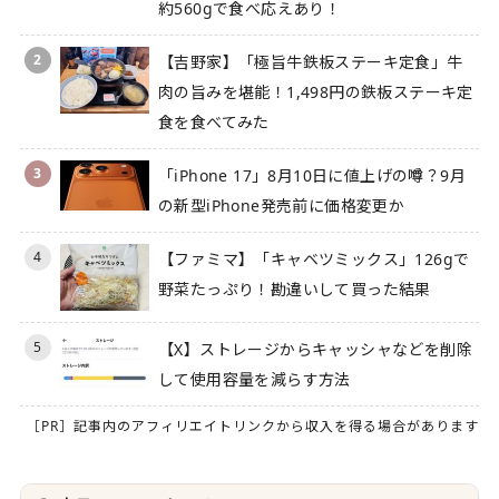
約560gで食べ応えあり！
2
【吉野家】「極旨牛鉄板ステーキ定食」牛
肉の旨みを堪能！1,498円の鉄板ステーキ定
食を食べてみた
3
「iPhone 17」8月10日に値上げの噂？9月
の新型iPhone発売前に価格変更か
4
【ファミマ】「キャベツミックス」126gで
野菜たっぷり！勘違いして買った結果
5
【X】ストレージからキャッシャなどを削除
して使用容量を減らす方法
［PR］記事内のアフィリエイトリンクから収入を得る場合があります