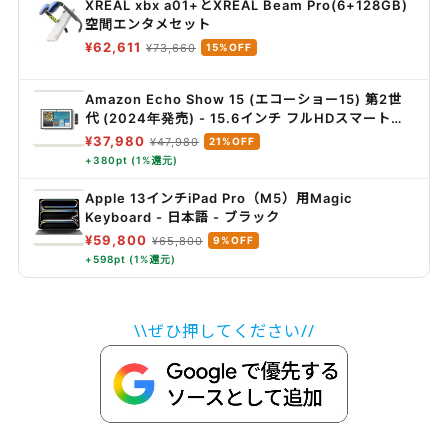
XREAL xbx a01+とXREAL Beam Pro(6+128GB)
空間エンタメセット
¥62,611
¥73,660
15%OFF
Amazon Echo Show 15 (エコーショー15) 第2世
代 (2024年発売) - 15.6インチ フルHDスマートデ
ィスプレイ with Alexa、Fire TV機能搭載、Alexa
¥37,980
¥47,980
21%OFF
対応音声認識リモコン同梱
+380pt (1%還元)
Apple 13インチiPad Pro（M5）用Magic
Keyboard - 日本語 - ブラック ​​​​​​​
¥59,800
¥65,800
9%OFF
+598pt (1%還元)
\\ぜひ押してください//