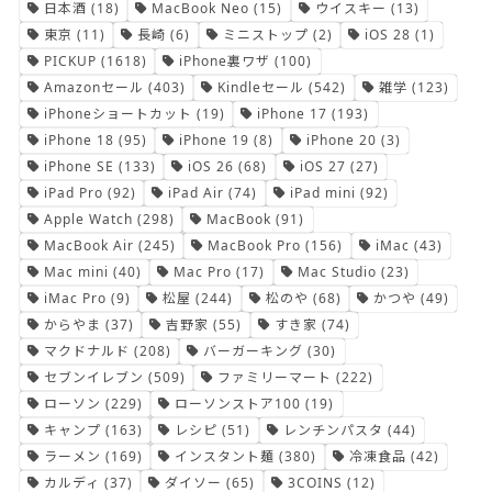
日本酒
(18)
MacBook Neo
(15)
ウイスキー
(13)
東京
(11)
長崎
(6)
ミニストップ
(2)
iOS 28
(1)
PICKUP
(1618)
iPhone裏ワザ
(100)
Amazonセール
(403)
Kindleセール
(542)
雑学
(123)
iPhoneショートカット
(19)
iPhone 17
(193)
iPhone 18
(95)
iPhone 19
(8)
iPhone 20
(3)
iPhone SE
(133)
iOS 26
(68)
iOS 27
(27)
iPad Pro
(92)
iPad Air
(74)
iPad mini
(92)
Apple Watch
(298)
MacBook
(91)
MacBook Air
(245)
MacBook Pro
(156)
iMac
(43)
Mac mini
(40)
Mac Pro
(17)
Mac Studio
(23)
iMac Pro
(9)
松屋
(244)
松のや
(68)
かつや
(49)
からやま
(37)
吉野家
(55)
すき家
(74)
マクドナルド
(208)
バーガーキング
(30)
セブンイレブン
(509)
ファミリーマート
(222)
ローソン
(229)
ローソンストア100
(19)
キャンプ
(163)
レシピ
(51)
レンチンパスタ
(44)
ラーメン
(169)
インスタント麺
(380)
冷凍食品
(42)
カルディ
(37)
ダイソー
(65)
3COINS
(12)