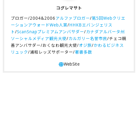
コグレマサト
ブロガー/2004&2006
アルファブロガー
/
第5回Webクリエ
ーションアウォードWeb人賞
/
HHKBエバンジェリス
ト
/
ScanSnapプレミアムアンバサダー
/
カナダアルバータ州
ソーシャルメディア観光大使
/
カルガリー名誉市民
/チェコ親
善アンバサダー/おくなわ観光大使/
オジ旅
/
かわるビジネス
リュック
/浦和レッズサポーター/
著書多数