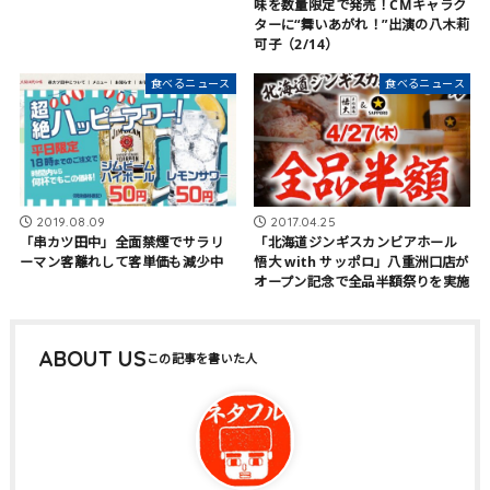
味を数量限定で発売！CMキャラク
ターに“舞いあがれ！”出演の八木莉
可子（2/14）
食べるニュース
食べるニュース
2019.08.09
2017.04.25
「串カツ田中」全面禁煙でサラリ
「北海道ジンギスカンビアホール
ーマン客離れして客単価も減少中
悟大 with サッポロ」八重洲口店が
オープン記念で全品半額祭りを実施
ABOUT US