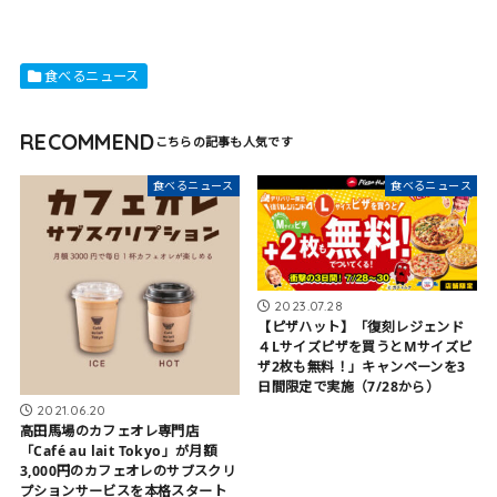
食べるニュース
RECOMMEND
食べるニュース
食べるニュース
2023.07.28
【ピザハット】「復刻レジェンド
４Lサイズピザを買うとMサイズピ
ザ2枚も無料！」キャンペーンを3
日間限定で実施（7/28から）
2021.06.20
高田馬場のカフェオレ専門店
「Café au lait Tokyo」が月額
3,000円のカフェオレのサブスクリ
プションサービスを本格スタート