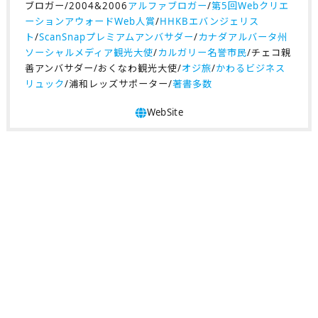
ブロガー/2004&2006
アルファブロガー
/
第5回Webクリエ
ーションアウォードWeb人賞
/
HHKBエバンジェリス
ト
/
ScanSnapプレミアムアンバサダー
/
カナダアルバータ州
ソーシャルメディア観光大使
/
カルガリー名誉市民
/チェコ親
善アンバサダー/おくなわ観光大使/
オジ旅
/
かわるビジネス
リュック
/浦和レッズサポーター/
著書多数