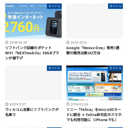
モバイル
モバイル
2018.09.29
2010.01.15
ソフトバンク回線のポケット
Google「Nexus One」発売1週
WiFi「NEXTmobile」50GBプラ
間の販売台数は2万台
ンが値下げ
モバイル
モバイル
2009.11.27
2014.02.26
ウィルコム支援にソフトバンクが
ソニー「Felica」をmicroSDカー
名乗り
ドに統合 → Felica非対応のスマホ
でも利用可能に（iPhoneでも）