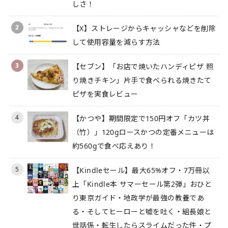
しさ！
2
【X】ストレージからキャッシャなどを削除
して使用容量を減らす方法
3
【セブン】「お店で焼いたハンディピザ 照
り焼きチキン」片手で食べられる焼きたて
ピザを実食レビュー
4
【かつや】期間限定で150円オフ「カツ丼
（竹）」120gロースかつの定番メニューは
約560gで食べ応えあり！
5
【Kindleセール】最大65%オフ・7万冊以
上「Kindle本 サマーセール第2弾」おひと
り東京ガイド・地政学が最強の教養であ
る・そしてヒーローと嘘を吐く・組長娘と
世話係・転生したらスライムだった件・プ