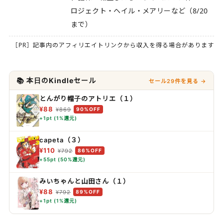
ロジェクト・ヘイル・メアリーなど（8/20
まで）
［PR］記事内のアフィリエイトリンクから収入を得る場合があります
📚 本日のKindleセール
セール29件を見る →
とんがり帽子のアトリエ（１）
¥88
¥869
90%OFF
+1pt (1%還元)
capeta（３）
¥110
¥792
86%OFF
+55pt (50%還元)
みいちゃんと山田さん（１）
¥88
¥792
89%OFF
+1pt (1%還元)