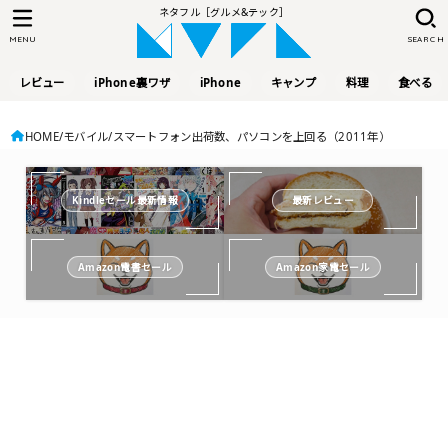
ネタフル［グルメ&テック］
MENU
SEARCH
レビュー
iPhone裏ワザ
iPhone
キャンプ
料理
食べる
HOME
モバイル
スマートフォン出荷数、パソコンを上回る（2011年）
Kindleセール最新情報
最新レビュー
Amazon電書セール
Amazon家電セール