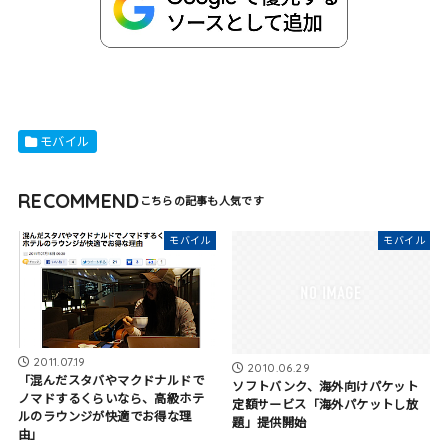
モバイル
RECOMMEND
モバイル
モバイル
2011.07.19
2010.06.29
「混んだスタバやマクドナルドで
ソフトバンク、海外向けパケット
ノマドするくらいなら、高級ホテ
定額サービス「海外パケットし放
ルのラウンジが快適でお得な理
題」提供開始
由」