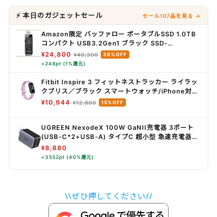
⚡ 本日のガジェットセール
セール107品を見る →
Amazon限定 バッファロー ポータブルSSD 1.0TB
コンパクト USB3.2Gen1 ブラック SSD-
PUT1.0U3-B/N
¥24,800
¥40,300
38%OFF
+248pt (1%還元)
Fitbit Inspire 3 フィットネストラッカー ライラッ
クブリス／ブラック スマートウォッチ/iPhone対
応/アンドロイド対応/最大10日間のバッテリー/心拍
¥10,944
¥12,800
15%OFF
計/睡眠スコア [日本正規品]
UGREEN NexodeX 100W GaNII充電器 3ポート
(USB-C*2+USB-A) タイプC 超小型 急速充電器
PD3.0/PPS/QC4+/QC3.0 対応
¥8,880
+3552pt (40%還元)
\\ぜひ押してください//