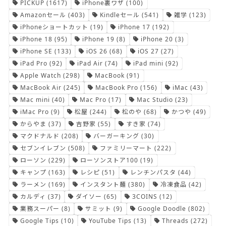
PICKUP
(1617)
iPhone裏ワザ
(100)
Amazonセール
(403)
Kindleセール
(541)
雑学
(123)
iPhoneショートカット
(19)
iPhone 17
(192)
iPhone 18
(95)
iPhone 19
(8)
iPhone 20
(3)
iPhone SE
(133)
iOS 26
(68)
iOS 27
(27)
iPad Pro
(92)
iPad Air
(74)
iPad mini
(92)
Apple Watch
(298)
MacBook
(91)
MacBook Air
(245)
MacBook Pro
(156)
iMac
(43)
Mac mini
(40)
Mac Pro
(17)
Mac Studio
(23)
iMac Pro
(9)
松屋
(244)
松のや
(68)
かつや
(49)
からやま
(37)
吉野家
(55)
すき家
(74)
マクドナルド
(208)
バーガーキング
(30)
セブンイレブン
(508)
ファミリーマート
(222)
ローソン
(229)
ローソンストア100
(19)
キャンプ
(163)
レシピ
(51)
レンチンパスタ
(44)
ラーメン
(169)
インスタント麺
(380)
冷凍食品
(42)
カルディ
(37)
ダイソー
(65)
3COINS
(12)
業務スーパー
(8)
サミット
(9)
Google Doodle
(802)
Google Tips
(10)
YouTube Tips
(13)
Threads
(272)