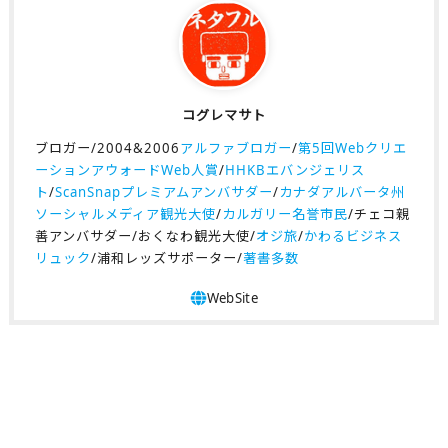
コグレマサト
ブロガー/2004&2006
アルファブロガー
/
第5回Webクリエ
ーションアウォードWeb人賞
/
HHKBエバンジェリス
ト
/
ScanSnapプレミアムアンバサダー
/
カナダアルバータ州
ソーシャルメディア観光大使
/
カルガリー名誉市民
/チェコ親
善アンバサダー/おくなわ観光大使/
オジ旅
/
かわるビジネス
リュック
/浦和レッズサポーター/
著書多数