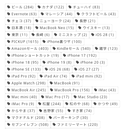
ビール
(284)
カナダ
(122)
チューハイ
(83)
Evernote
(63)
マレーシア
(44)
クラフトビール
(43)
チェコ
(37)
ニューヨーク
(24)
長野
(21)
日本酒
(18)
MacBook Neo
(15)
ウイスキー
(13)
東京
(11)
長崎
(6)
ミニストップ
(2)
iOS 28
(1)
PICKUP
(1615)
iPhone裏ワザ
(100)
Amazonセール
(403)
Kindleセール
(540)
雑学
(123)
iPhoneショートカット
(19)
iPhone 17
(192)
iPhone 18
(95)
iPhone 19
(8)
iPhone 20
(3)
iPhone SE
(133)
iOS 26
(68)
iOS 27
(27)
iPad Pro
(92)
iPad Air
(74)
iPad mini
(92)
Apple Watch
(298)
MacBook
(91)
MacBook Air
(245)
MacBook Pro
(156)
iMac
(43)
Mac mini
(40)
Mac Pro
(17)
Mac Studio
(23)
iMac Pro
(9)
松屋
(244)
松のや
(68)
かつや
(49)
からやま
(37)
吉野家
(55)
すき家
(74)
マクドナルド
(208)
バーガーキング
(30)
セブンイレブン
(508)
ファミリーマート
(220)