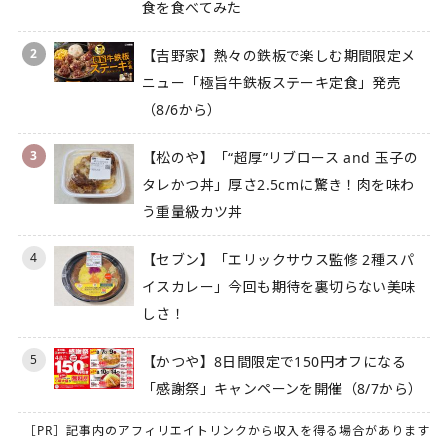
食を食べてみた
2
【吉野家】熱々の鉄板で楽しむ期間限定メ
ニュー「極旨牛鉄板ステーキ定食」発売
（8/6から）
3
【松のや】「“超厚”リブロース and 玉子の
タレかつ丼」厚さ2.5cmに驚き！肉を味わ
う重量級カツ丼
4
【セブン】「エリックサウス監修 2種スパ
イスカレー」今回も期待を裏切らない美味
しさ！
5
【かつや】8日間限定で150円オフになる
「感謝祭」キャンペーンを開催（8/7から）
［PR］記事内のアフィリエイトリンクから収入を得る場合があります