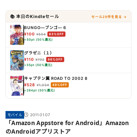
📚 本日のKindleセール
セール29件を見る →
BUNGO―ブンゴ― 6
¥100
¥594
83%OFF
+50pt (50%還元)
グラゼニ（１）
¥110
¥792
86%OFF
+55pt (50%還元)
キャプテン翼 ROAD TO 2002 8
¥528
¥1,034
49%OFF
+264pt (50%還元)
2011.01.07
モバイル
「Amazon Appstore for Android」Amazon
のAndroidアプリストア