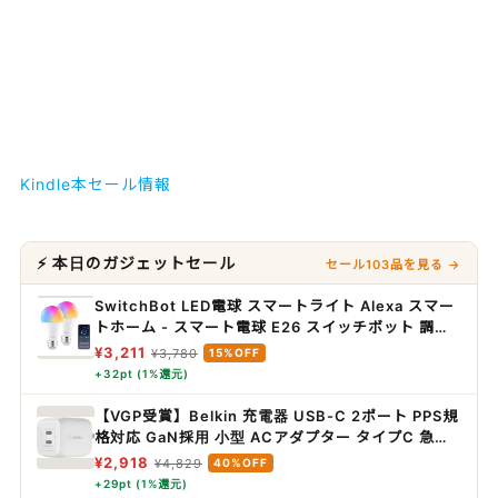
Kindle本セール情報
⚡ 本日のガジェットセール
セール103品を見る →
SwitchBot LED電球 スマートライト Alexa スマー
トホーム - スマート電球 E26 スイッチボット 調光
調色 広配光 800lm 60W形相当 電球色・昼白色対
¥3,211
¥3,780
15%OFF
応 RGBCWマルチカラー 1600万色 間接照明
+32pt (1%還元)
Google Home IFTTT イフト Siri SmartThings
に対応(2個パック)
【VGP受賞】Belkin 充電器 USB-C 2ポート PPS規
格対応 GaN採用 小型 ACアダプター タイプC 急速
充電 軽量【PD3.0対応 /PSE認証/折りたたみ式プラ
¥2,918
¥4,829
40%OFF
グ】45W(25W+20W) MacBook Windows PC
+29pt (1%還元)