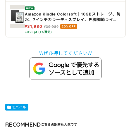
Surface Pro iPad iPhone 17,16～12対応 Galaxy
Android スマホ 各種ノートPC対応 WCH011dqWH
NEW
Amazon Kindle Colorsoft | 16GBストレージ、防
水、7インチカラーディスプレイ、色調調節ライ
ト、最大8週間持続バッテリー、広告無し、ブラッ
¥31,980
¥39,980
20%OFF
ク (2025年発売)
+320pt (1%還元)
\\ぜひ押してください//
モバイル
RECOMMEND