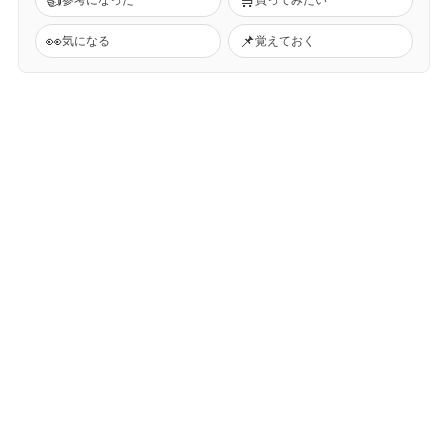
👀
📌
気になる
覚えておく