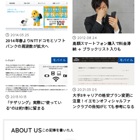
2014.03.25
2012.08.24
2014年春よりNTTドコモとソフト
高額スマートフォン購入で料金滞
バンクの周波数が拡大へ
納 → ブラックリスト入りも
モバイル
モバイル
2021.03.05
大手3キャリアの格安プラン変更に
2013.10.13
注意！イエモンオフィシャルファ
「テザリング」実際に“使ってい
ンクラブの告知がとても参考になる
る”のは約1割に留まる
ABOUT US