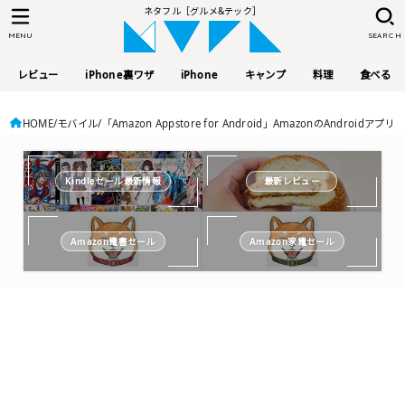
ネタフル［グルメ&テック］
MENU
SEARCH
レビュー
iPhone裏ワザ
iPhone
キャンプ
料理
食べる
HOME
モバイル
「Amazon Appstore for Android」AmazonのAndroidアプ
Kindleセール最新情報
最新レビュー
Amazon電書セール
Amazon家電セール