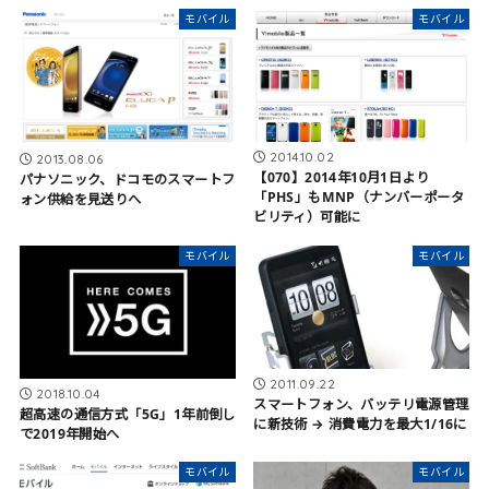
モバイル
モバイル
2014.10.02
2013.08.06
【070】2014年10月1日より
パナソニック、ドコモのスマートフ
「PHS」もMNP（ナンバーポータ
ォン供給を見送りへ
ビリティ）可能に
モバイル
モバイル
2011.09.22
2018.10.04
スマートフォン、バッテリ電源管理
超高速の通信方式「5G」1年前倒し
に新技術 → 消費電力を最大1/16に
で2019年開始へ
モバイル
モバイル