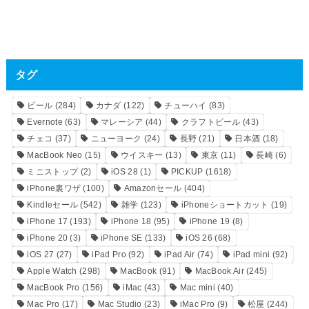
タグ
ビール
(284)
カナダ
(122)
チューハイ
(83)
Evernote
(63)
マレーシア
(44)
クラフトビール
(43)
チェコ
(37)
ニューヨーク
(24)
長野
(21)
日本酒
(18)
MacBook Neo
(15)
ウイスキー
(13)
東京
(11)
長崎
(6)
ミニストップ
(2)
iOS 28
(1)
PICKUP
(1618)
iPhone裏ワザ
(100)
Amazonセール
(404)
Kindleセール
(542)
雑学
(123)
iPhoneショートカット
(19)
iPhone 17
(193)
iPhone 18
(95)
iPhone 19
(8)
iPhone 20
(3)
iPhone SE
(133)
iOS 26
(68)
iOS 27
(27)
iPad Pro
(92)
iPad Air
(74)
iPad mini
(92)
Apple Watch
(298)
MacBook
(91)
MacBook Air
(245)
MacBook Pro
(156)
iMac
(43)
Mac mini
(40)
Mac Pro
(17)
Mac Studio
(23)
iMac Pro
(9)
松屋
(244)