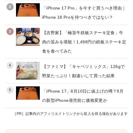
2
「iPhone 17 Pro」を今すぐ買うべき理由｜
iPhone 18 Proを待つべきではない？
3
【吉野家】「極旨牛鉄板ステーキ定食」牛
肉の旨みを堪能！1,498円の鉄板ステーキ定
食を食べてみた
4
【ファミマ】「キャベツミックス」126gで
野菜たっぷり！勘違いして買った結果
5
「iPhone 17」8月10日に値上げの噂？9月
の新型iPhone発売前に価格変更か
［PR］記事内のアフィリエイトリンクから収入を得る場合があります