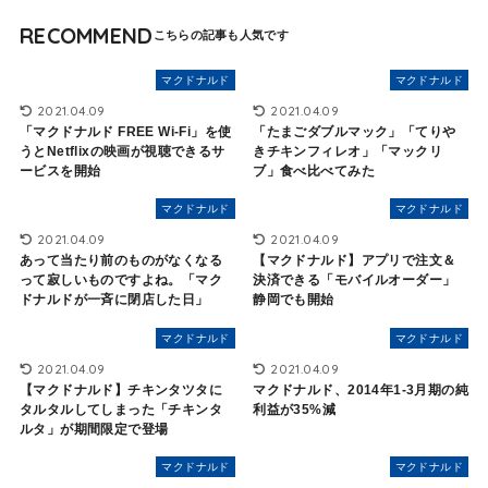
RECOMMEND
マクドナルド
マクドナルド
2021.04.09
2021.04.09
「マクドナルド FREE Wi-Fi」を使
「たまごダブルマック」「てりや
うとNetflixの映画が視聴できるサ
きチキンフィレオ」「マックリ
ービスを開始
ブ」食べ比べてみた
マクドナルド
マクドナルド
2021.04.09
2021.04.09
あって当たり前のものがなくなる
【マクドナルド】アプリで注文＆
って寂しいものですよね。「マク
決済できる「モバイルオーダー」
ドナルドが一斉に閉店した日」
静岡でも開始
マクドナルド
マクドナルド
2021.04.09
2021.04.09
【マクドナルド】チキンタツタに
マクドナルド、2014年1-3月期の純
タルタルしてしまった「チキンタ
利益が35%減
ルタ」が期間限定で登場
マクドナルド
マクドナルド