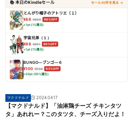
📚 本日のKindleセール
セール30件を見る →
とんがり帽子のアトリエ（１）
¥88
¥869
90%OFF
+1pt (1%還元)
宇宙兄弟（１）
¥88
¥891
90%OFF
+1pt (1%還元)
BUNGO―ブンゴ― 6
¥100
¥594
83%OFF
+50pt (50%還元)
2024.04.17
マクドナルド
【マクドナルド】「油淋鶏チーズ チキンタツ
タ」あれれー？このタツタ、チーズ入りだよ！