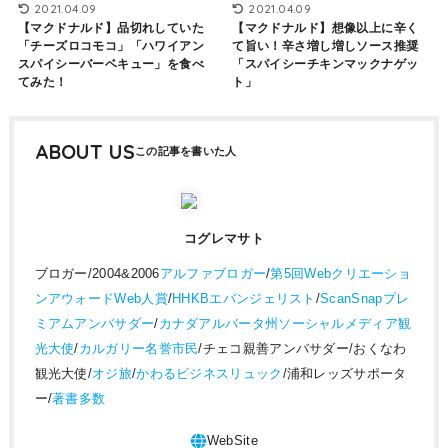
2021.04.09
2021.04.09
【マクドナルド】品切れしていた
【マクドナルド】想像以上に辛く
「チーズロコモコ」「ハワイアン
て旨い！辛さ増し増しソース推奨
スパイシーバーベキュー」を食べ
「スパイシーチキンマックナゲッ
てみた！
ト」
ABOUT US
コグレマサト
ブロガー/2004&2006
アルファブロガー
/
第5回Webクリエーショ
ンアウォードWeb人賞
/
HHKBエバンジェリスト
/
ScanSnapプレ
ミアムアンバサダー
/
カナダアルバータ州ソーシャルメディア観
光大使
/
カルガリー名誉市民
/チェコ親善アンバサダー/おくなわ
観光大使/
オジ旅
/
かわるビジネスリュック
/浦和レッズサポータ
ー/
著書多数