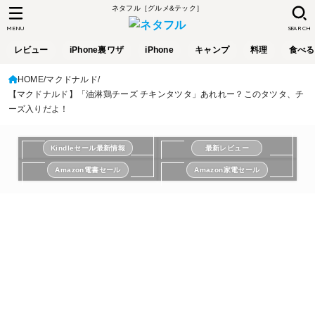
ネタフル［グルメ&テック］
MENU
SEARCH
レビュー
iPhone裏ワザ
iPhone
キャンプ
料理
食べる
HOME
マクドナルド
【マクドナルド】「油淋鶏チーズ チキンタツタ」あれれー？このタツタ、チ
ーズ入りだよ！
Kindleセール最新情報
最新レビュー
Amazon電書セール
Amazon家電セール