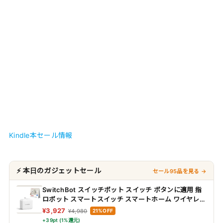
Kindle本セール情報
⚡ 本日のガジェットセール
セール95品を見る →
SwitchBot スイッチボット スイッチ ボタンに適用 指
ロボット スマートスイッチ スマートホーム ワイヤレス
タイマー スマホで遠隔操作 Alexa, Google Home,
¥3,927
¥4,980
21%OFF
Siri, IFTTTなどに対応(ハブ必要) ホワイト
+39pt (1%還元)