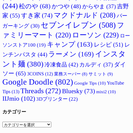
(244)
松のや
(68)
吉野
かつや
(48)
からやま
(37)
マクドナルド
(208)
すき家
(74)
家
(55)
バー
セブンイレブン
(508)
フ
ガーキング
(30)
ァミリーマート
(220)
ローソン
(229)
ロー
キャンプ
(163)
レシピ
(51)
レ
ソンストア100
(19)
インスタ
ラーメン
(169)
ンチンパスタ
(44)
ント麺
(380)
ダイ
冷凍食品
(42)
カルディ
(37)
ソー
(65)
3COINS
(12)
サミット
(9)
業務スーパー
(8)
Google Doodle
(802)
Google Tips
(10)
YouTube
Threads
(272)
Bluesky
(73)
Tips
(13)
mixi2
(10)
IIJmio
(102)
3Dプリンター
(22)
カテゴリー
カ
テ