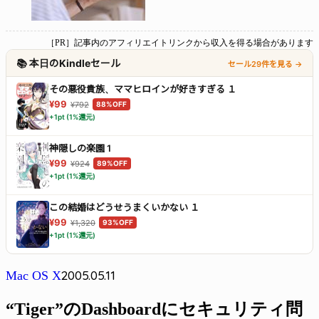
［PR］記事内のアフィリエイトリンクから収入を得る場合があります
📚 本日のKindleセール
セール29件を見る →
その悪役貴族、ママヒロインが好きすぎる １
¥99
¥792
88%OFF
+1pt (1%還元)
神隠しの楽園 1
¥99
¥924
89%OFF
+1pt (1%還元)
この結婚はどうせうまくいかない １
¥99
¥1,320
93%OFF
+1pt (1%還元)
2005.05.11
Mac OS X
“Tiger”のDashboardにセキュリティ問