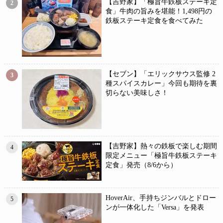
【吉野家】「極旨牛鉄板ステーキ定
2
食」牛肉の旨みを堪能！1,498円の
鉄板ステーキ定食を食べてみた
【セブン】「エリックサウス監修 2
3
種スパイスカレー」今回も期待を裏
切らない美味しさ！
【吉野家】熱々の鉄板で楽しむ期間
4
限定メニュー「極旨牛鉄板ステーキ
定食」発売（8/6から）
HoverAir、手持ちジンバルとドロー
5
ンが一体化した「Versa」を発表