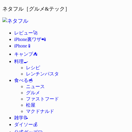
ネタフル［グルメ&テック］
🚀
レビュー
📲
iPhone裏ワザ
📱
iPhone
⛺
キャンプ
🍳
料理
レシピ
レンチンパスタ
🥣
食べる
ニュース
グルメ
ファストフード
松屋
マクドナルド
📝
雑学
💰
ダイソー
👕