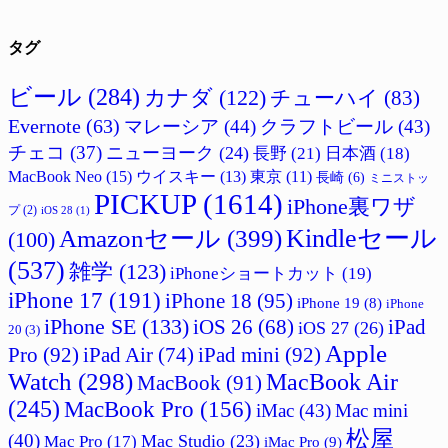
タグ
ビール
(284)
カナダ
(122)
チューハイ
(83)
Evernote
(63)
マレーシア
(44)
クラフトビール
(43)
チェコ
(37)
ニューヨーク
(24)
長野
(21)
日本酒
(18)
MacBook Neo
(15)
ウイスキー
(13)
東京
(11)
長崎
(6)
ミニストッ
PICKUP
(1614)
iPhone裏ワザ
プ
(2)
iOS 28
(1)
Amazonセール
(399)
Kindleセール
(100)
(537)
雑学
(123)
iPhoneショートカット
(19)
iPhone 17
(191)
iPhone 18
(95)
iPhone 19
(8)
iPhone
iPhone SE
(133)
iPad
iOS 26
(68)
iOS 27
(26)
20
(3)
Apple
Pro
(92)
iPad Air
(74)
iPad mini
(92)
Watch
(298)
MacBook Air
MacBook
(91)
(245)
MacBook Pro
(156)
iMac
(43)
Mac mini
松屋
(40)
Mac Studio
(23)
Mac Pro
(17)
iMac Pro
(9)