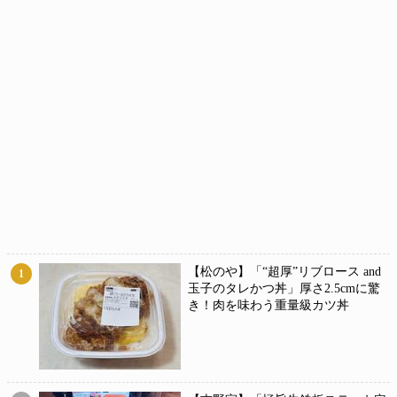
【松のや】「“超厚”リブロース and
1
玉子のタレかつ丼」厚さ2.5cmに驚
き！肉を味わう重量級カツ丼