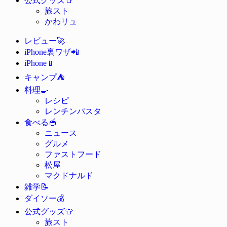
公式グッズ
旅スト
かわリュ
🚀
レビュー
📲
iPhone裏ワザ
📱
iPhone
⛺
キャンプ
🍳
料理
レシピ
レンチンパスタ
🥣
食べる
ニュース
グルメ
ファストフード
松屋
マクドナルド
📝
雑学
💰
ダイソー
👕
公式グッズ
旅スト