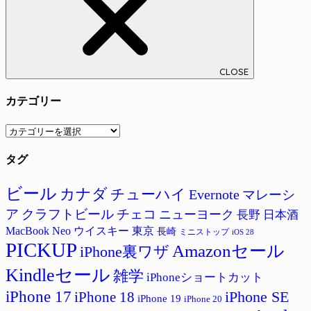
CLOSE
カテゴリー
カ
テ
タグ
ゴ
リ
ー
ビール
カナダ
チューハイ
Evernote
マレーシ
ア
クラフトビール
チェコ
ニューヨーク
長野
日本酒
MacBook Neo
ウイスキー
東京
長崎
ミニストップ
iOS 28
PICKUP
Amazonセール
iPhone裏ワザ
Kindleセール
雑学
iPhoneショートカット
iPhone 17
iPhone SE
iPhone 18
iPhone 19
iPhone 20