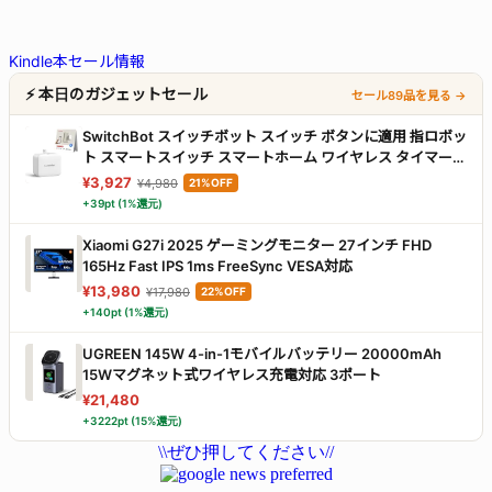
Kindle本セール情報
⚡ 本日のガジェットセール
セール89品を見る →
SwitchBot スイッチボット スイッチ ボタンに適用 指ロボッ
ト スマートスイッチ スマートホーム ワイヤレス タイマー
スマホで遠隔操作 Alexa, Google Home, Siri, IFTTTなどに
¥3,927
¥4,980
21%OFF
対応(ハブ必要) ホワイト
+39pt (1%還元)
Xiaomi G27i 2025 ゲーミングモニター 27インチ FHD
165Hz Fast IPS 1ms FreeSync VESA対応
¥13,980
¥17,980
22%OFF
+140pt (1%還元)
UGREEN 145W 4-in-1モバイルバッテリー 20000mAh
15Wマグネット式ワイヤレス充電対応 3ポート
¥21,480
+3222pt (15%還元)
\\ぜひ押してください//