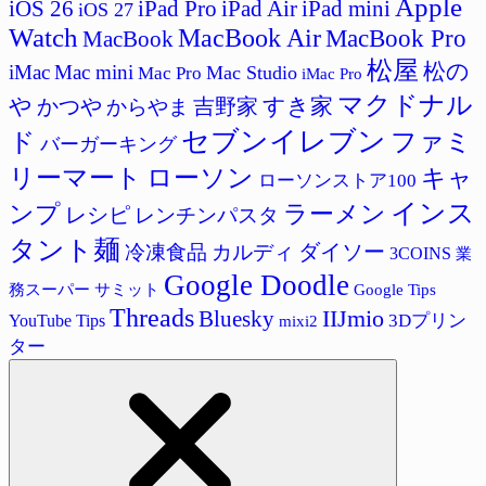
Apple
iPad Pro
iPad Air
iPad mini
iOS 26
iOS 27
Watch
MacBook Air
MacBook Pro
MacBook
松屋
松の
iMac
Mac mini
Mac Studio
Mac Pro
iMac Pro
マクドナル
すき家
や
吉野家
かつや
からやま
セブンイレブン
ド
ファミ
バーガーキング
リーマート
ローソン
キャ
ローソンストア100
インス
ラーメン
ンプ
レシピ
レンチンパスタ
タント麺
ダイソー
冷凍食品
カルディ
3COINS
業
Google Doodle
サミット
Google Tips
務スーパー
Threads
IIJmio
Bluesky
3Dプリン
YouTube Tips
mixi2
ター