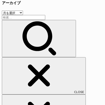
アーカイブ
ゴ
リ
ア
ー
検
ー
索:
カ
イ
ブ
CLOSE