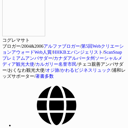
コグレマサト
ブロガー/2004&2006
アルファブロガー
/
第5回Webクリエーシ
ョンアウォードWeb人賞
/
HHKBエバンジェリスト
/
ScanSnap
プレミアムアンバサダー
/
カナダアルバータ州ソーシャルメ
ディア観光大使
/
カルガリー名誉市民
/チェコ親善アンバサダ
ー/おくなわ観光大使/
オジ旅
/
かわるビジネスリュック
/浦和レ
ッズサポーター/
著書多数