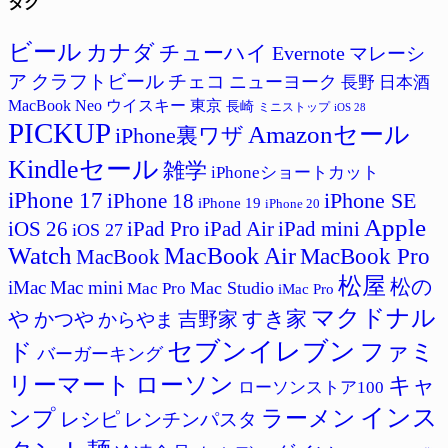
タグ
ゴ
リ
ー
ビール
カナダ
チューハイ
Evernote
マレーシ
ア
クラフトビール
チェコ
ニューヨーク
長野
日本酒
MacBook Neo
ウイスキー
東京
長崎
ミニストップ
iOS 28
PICKUP
Amazonセール
iPhone裏ワザ
Kindleセール
雑学
iPhoneショートカット
iPhone 17
iPhone SE
iPhone 18
iPhone 19
iPhone 20
Apple
iPad Pro
iPad Air
iPad mini
iOS 26
iOS 27
Watch
MacBook Air
MacBook Pro
MacBook
松屋
松の
iMac
Mac mini
Mac Studio
Mac Pro
iMac Pro
マクドナル
すき家
や
吉野家
かつや
からやま
セブンイレブン
ド
ファミ
バーガーキング
リーマート
ローソン
キャ
ローソンストア100
インス
ラーメン
ンプ
レシピ
レンチンパスタ