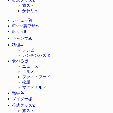
公式グッズ
旅スト
かわリュ
🚀
レビュー
📲
iPhone裏ワザ
📱
iPhone
⛺
キャンプ
🍳
料理
レシピ
レンチンパスタ
🥣
食べる
ニュース
グルメ
ファストフード
松屋
マクドナルド
📝
雑学
💰
ダイソー
👕
公式グッズ
旅スト