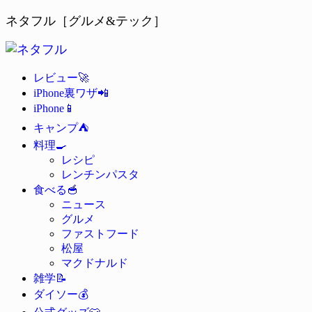
ネタフル［グルメ&テック］
🚀
レビュー
📲
iPhone裏ワザ
📱
iPhone
⛺
キャンプ
🍳
料理
レシピ
レンチンパスタ
🥣
食べる
ニュース
グルメ
ファストフード
松屋
マクドナルド
📝
雑学
💰
ダイソー
👕