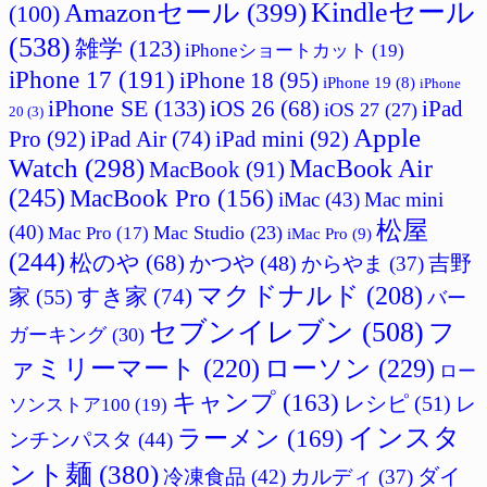
Amazonセール
(399)
Kindleセール
(100)
(538)
雑学
(123)
iPhoneショートカット
(19)
iPhone 17
(191)
iPhone 18
(95)
iPhone 19
(8)
iPhone
iPhone SE
(133)
iPad
iOS 26
(68)
iOS 27
(27)
20
(3)
Apple
Pro
(92)
iPad Air
(74)
iPad mini
(92)
Watch
(298)
MacBook Air
MacBook
(91)
(245)
MacBook Pro
(156)
iMac
(43)
Mac mini
松屋
(40)
Mac Studio
(23)
Mac Pro
(17)
iMac Pro
(9)
(244)
松のや
(68)
吉野
かつや
(48)
からやま
(37)
マクドナルド
(208)
すき家
(74)
家
(55)
バー
セブンイレブン
(508)
フ
ガーキング
(30)
ァミリーマート
(220)
ローソン
(229)
ロー
キャンプ
(163)
レシピ
(51)
レ
ソンストア100
(19)
インスタ
ラーメン
(169)
ンチンパスタ
(44)
ント麺
(380)
ダイ
冷凍食品
(42)
カルディ
(37)