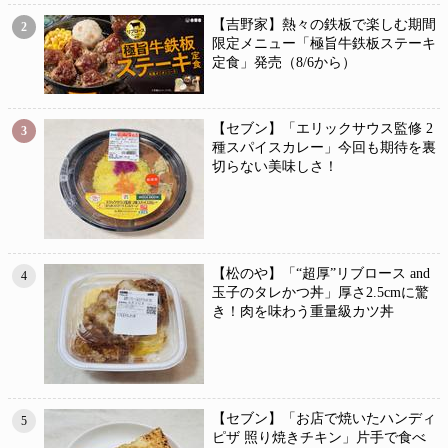
【吉野家】熱々の鉄板で楽しむ期間
2
限定メニュー「極旨牛鉄板ステーキ
定食」発売（8/6から）
【セブン】「エリックサウス監修 2
3
種スパイスカレー」今回も期待を裏
切らない美味しさ！
【松のや】「“超厚”リブロース and
4
玉子のタレかつ丼」厚さ2.5cmに驚
き！肉を味わう重量級カツ丼
【セブン】「お店で焼いたハンディ
5
ピザ 照り焼きチキン」片手で食べ