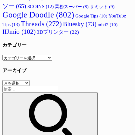
ソー
(65)
3COINS
(12)
サミット
(9)
業務スーパー
(8)
Google Doodle
(802)
Google Tips
(10)
YouTube
Threads
(272)
Bluesky
(73)
Tips
(13)
mixi2
(10)
IIJmio
(102)
3Dプリンター
(22)
カテゴリー
カ
テ
アーカイブ
ゴ
リ
ア
ー
検
ー
索:
カ
イ
ブ