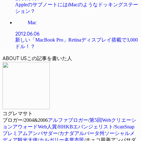
AppleのサブノートにはiMacのようなドッキングステー
ション？
Mac
2012.06.06
新しい「MacBook Pro」Retinaディスプレイ搭載で3,000
ドル！？
ABOUT US
コグレマサト
ブロガー/2004&2006
アルファブロガー
/
第5回Webクリエーシ
ョンアウォードWeb人賞
/
HHKBエバンジェリスト
/
ScanSnap
プレミアムアンバサダー
/
カナダアルバータ州ソーシャルメ
ディア観光大使
/
カルガリー名誉市民
/チェコ親善アンバサダ