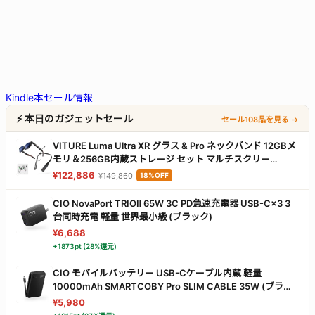
Kindle本セール情報
⚡ 本日のガジェットセール
セール108品を見る →
VITURE Luma Ultra XR グラス & Pro ネックバンド 12GBメ
モリ＆256GB内蔵ストレージ セット マルチスクリー
ン/6DoF/ハンドジェスチャー/スムーズフォロー/アンビエ
¥122,886
¥149,860
18%OFF
ントモード搭載 PXPlay & XBXPlay 公式対応ワイヤレスゲー
ムストリーミングメガネ
CIO NovaPort TRIOⅡ 65W 3C PD急速充電器 USB-C×3 3
台同時充電 軽量 世界最小級 (ブラック)
¥6,688
+1873pt (28%還元)
CIO モバイルバッテリー USB-Cケーブル内蔵 軽量
10000mAh SMARTCOBY Pro SLIM CABLE 35W (ブラッ
ク)
¥5,980