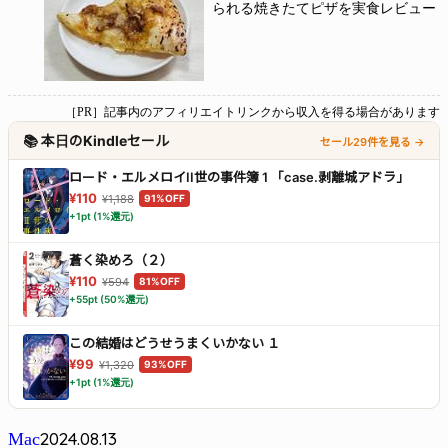
られる焼きたてピザを実食レビュー
［PR］記事内のアフィリエイトリンクから収入を得る場合があります
📚 本日のKindleセール
セール29件を見る →
ロード・エルメロイII世の事件簿 1 「case.剥離城アドラ」
¥110
¥1,188
91%OFF
+1pt (1%還元)
蒼く染めろ（２）
¥110
¥594
81%OFF
+55pt (50%還元)
この結婚はどうせうまくいかない １
¥99
¥1,320
93%OFF
+1pt (1%還元)
2024.08.13
Mac