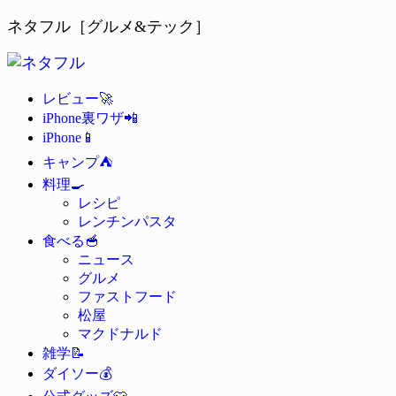
ネタフル［グルメ&テック］
🚀
レビュー
📲
iPhone裏ワザ
📱
iPhone
⛺
キャンプ
🍳
料理
レシピ
レンチンパスタ
🥣
食べる
ニュース
グルメ
ファストフード
松屋
マクドナルド
📝
雑学
💰
ダイソー
👕