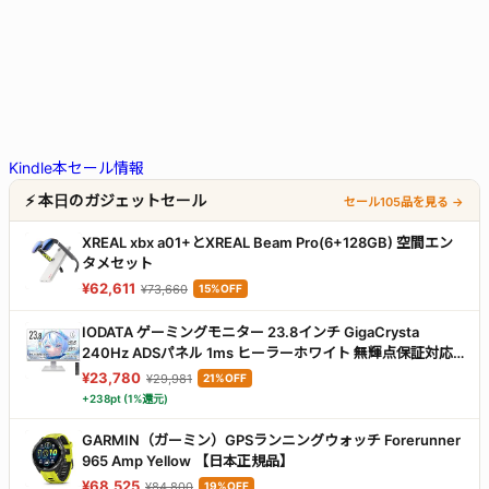
Kindle本セール情報
⚡ 本日のガジェットセール
セール105品を見る →
XREAL xbx a01+とXREAL Beam Pro(6+128GB) 空間エン
タメセット
¥62,611
¥73,660
15%OFF
IODATA ゲーミングモニター 23.8インチ GigaCrysta
240Hz ADSパネル 1ms ヒーラーホワイト 無輝点保証対応
(HDMI×2/DisplayPort/VESA対応/土日サポート/日本メーカ
¥23,780
¥29,981
21%OFF
ー) EX-GD242UDW
+238pt (1%還元)
GARMIN（ガーミン）GPSランニングウォッチ Forerunner
965 Amp Yellow 【日本正規品】
¥68,525
¥84,800
19%OFF