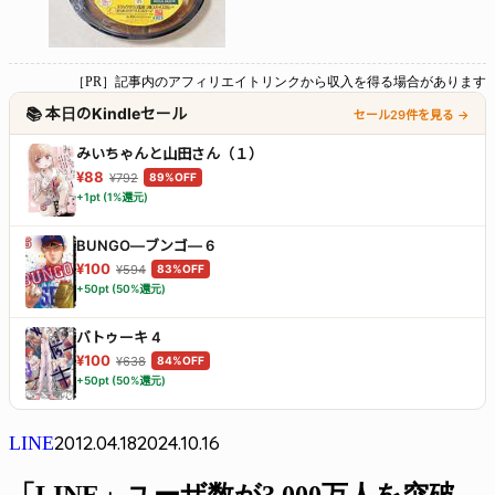
［PR］記事内のアフィリエイトリンクから収入を得る場合があります
📚 本日のKindleセール
セール29件を見る →
みいちゃんと山田さん（１）
¥88
¥792
89%OFF
+1pt (1%還元)
BUNGO―ブンゴ― 6
¥100
¥594
83%OFF
+50pt (50%還元)
バトゥーキ 4
¥100
¥638
84%OFF
+50pt (50%還元)
2012.04.18
2024.10.16
LINE
「LINE」ユーザ数が3,000万人を突破