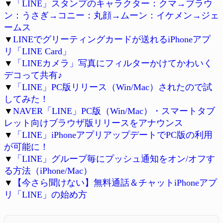
▼
「LINE」スタンプのキャラクター：クマ→ブラウ
ン：うさぎ→コニー：丸顔→ムーン：イケメン→ジェ
ームス
▼
LINEでグリーティングカードが送れるiPhoneアプ
リ「LINE Card」
▼
「LINEカメラ」写真にフィルターかけてかわいく
デコって共有♪
▼
「LINE」PC版リリース（Win/Mac）されたので試
してみた！
▼
NAVER「LINE」PC版（Win/Mac）・スマートタブ
レット向けブラウザ版リリースをアナウンス
▼
「LINE」iPhoneアプリアップデートでPC版の利用
が可能に！
▼
「LINE」グループ毎にプッシュ通知をオン/オフす
る方法（iPhone/Mac）
▼
【今さら聞けない】無料通話＆チャットiPhoneアプ
リ「LINE」の始め方