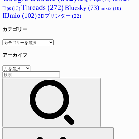
Threads
(272)
Bluesky
(73)
Tips
(13)
mixi2
(10)
IIJmio
(102)
3Dプリンター
(22)
カテゴリー
カ
テ
アーカイブ
ゴ
リ
ア
ー
検
ー
索:
カ
イ
ブ