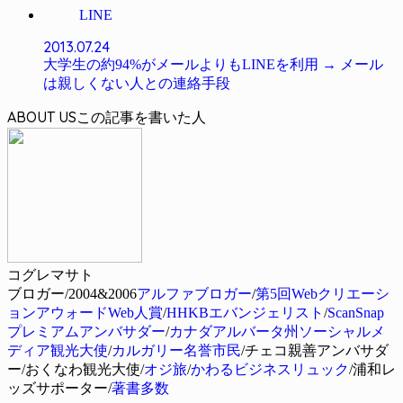
LINE
2013.07.24
大学生の約94%がメールよりもLINEを利用 → メール
は親しくない人との連絡手段
ABOUT US
コグレマサト
ブロガー/2004&2006
アルファブロガー
/
第5回Webクリエーシ
ョンアウォードWeb人賞
/
HHKBエバンジェリスト
/
ScanSnap
プレミアムアンバサダー
/
カナダアルバータ州ソーシャルメ
ディア観光大使
/
カルガリー名誉市民
/チェコ親善アンバサダ
ー/おくなわ観光大使/
オジ旅
/
かわるビジネスリュック
/浦和レ
ッズサポーター/
著書多数