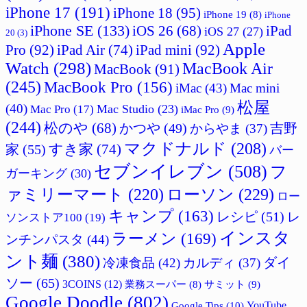
iPhone 17
(191)
iPhone 18
(95)
iPhone 19
(8)
iPhone
iPhone SE
(133)
iPad
iOS 26
(68)
iOS 27
(27)
20
(3)
Apple
Pro
(92)
iPad Air
(74)
iPad mini
(92)
Watch
(298)
MacBook Air
MacBook
(91)
(245)
MacBook Pro
(156)
iMac
(43)
Mac mini
松屋
(40)
Mac Studio
(23)
Mac Pro
(17)
iMac Pro
(9)
(244)
松のや
(68)
かつや
(49)
吉野
からやま
(37)
マクドナルド
(208)
すき家
(74)
家
(55)
バー
セブンイレブン
(508)
フ
ガーキング
(30)
ァミリーマート
(220)
ローソン
(229)
ロー
キャンプ
(163)
レシピ
(51)
レ
ソンストア100
(19)
インスタ
ラーメン
(169)
ンチンパスタ
(44)
ント麺
(380)
ダイ
冷凍食品
(42)
カルディ
(37)
ソー
(65)
3COINS
(12)
サミット
(9)
業務スーパー
(8)
Google Doodle
(802)
Google Tips
(10)
YouTube