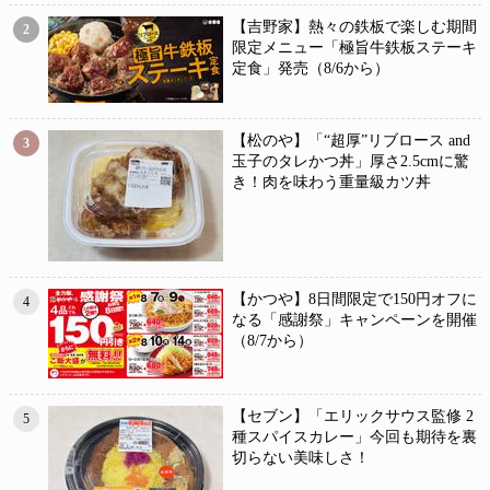
【吉野家】熱々の鉄板で楽しむ期間
2
限定メニュー「極旨牛鉄板ステーキ
定食」発売（8/6から）
【松のや】「“超厚”リブロース and
3
玉子のタレかつ丼」厚さ2.5cmに驚
き！肉を味わう重量級カツ丼
【かつや】8日間限定で150円オフに
4
なる「感謝祭」キャンペーンを開催
（8/7から）
【セブン】「エリックサウス監修 2
5
種スパイスカレー」今回も期待を裏
切らない美味しさ！