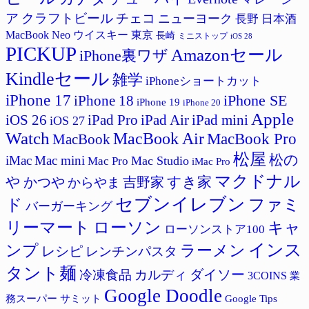
ア
クラフトビール
チェコ
ニューヨーク
長野
日本酒
MacBook Neo
ウイスキー
東京
長崎
ミニストップ
iOS 28
PICKUP
Amazonセール
iPhone裏ワザ
Kindleセール
雑学
iPhoneショートカット
iPhone 17
iPhone SE
iPhone 18
iPhone 19
iPhone 20
Apple
iPad Pro
iPad Air
iPad mini
iOS 26
iOS 27
Watch
MacBook Air
MacBook Pro
MacBook
松屋
松の
iMac
Mac mini
Mac Studio
Mac Pro
iMac Pro
マクドナル
すき家
や
かつや
吉野家
からやま
セブンイレブン
ド
ファミ
バーガーキング
リーマート
ローソン
キャ
ローソンストア100
インス
ラーメン
ンプ
レシピ
レンチンパスタ
タント麺
ダイソー
冷凍食品
カルディ
3COINS
業
Google Doodle
サミット
Google Tips
務スーパー