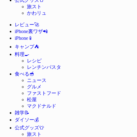
公式グッズ
旅スト
かわリュ
🚀
レビュー
📲
iPhone裏ワザ
📱
iPhone
⛺
キャンプ
🍳
料理
レシピ
レンチンパスタ
🥣
食べる
ニュース
グルメ
ファストフード
松屋
マクドナルド
📝
雑学
💰
ダイソー
👕
公式グッズ
旅スト