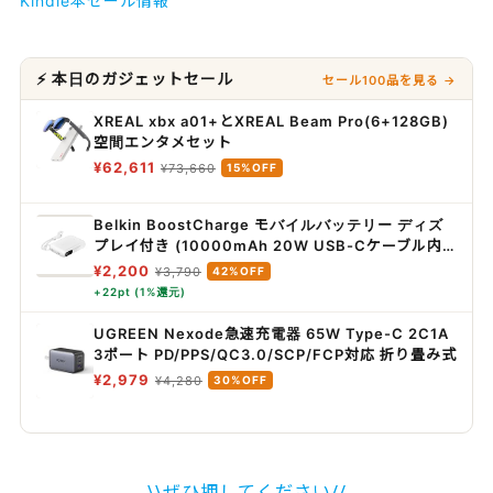
Kindle本セール情報
⚡ 本日のガジェットセール
セール100品を見る →
XREAL xbx a01+とXREAL Beam Pro(6+128GB)
空間エンタメセット
¥62,611
¥73,660
15%OFF
Belkin BoostCharge モバイルバッテリー ディズ
プレイ付き (10000mAh 20W USB-Cケーブル内
蔵) 最大20W PD高速充電対応 PPS対応
¥2,200
¥3,790
42%OFF
iPhone&Androidスマホ対応 2台同時充電 PSE認証
+22pt (1%還元)
軽量&コンパクト 機内持込可能 アウトドア/災害/緊
急用の便利グッズ メーカー保証2年 ホワイト
UGREEN Nexode急速充電器 65W Type-C 2C1A
BPB027fqWH
3ポート PD/PPS/QC3.0/SCP/FCP対応 折り畳み式
¥2,979
¥4,280
30%OFF
\\ぜひ押してください//