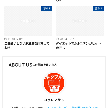
みた
-暮らす
-暮らす
2004.12.09
2004.05.13
二日酔いしない飲酒量を計算して
ダイエットでカルニチンがヒット
おけ！
の兆し
ABOUT US
コグレマサト
ブロガー/2004&2006
アルファブロガー
/
第5回Webクリエ