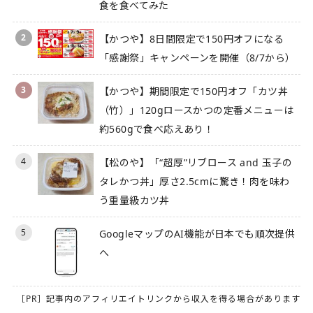
食を食べてみた
2
【かつや】8日間限定で150円オフになる
「感謝祭」キャンペーンを開催（8/7から）
3
【かつや】期間限定で150円オフ「カツ丼
（竹）」120gロースかつの定番メニューは
約560gで食べ応えあり！
4
【松のや】「“超厚”リブロース and 玉子の
タレかつ丼」厚さ2.5cmに驚き！肉を味わ
う重量級カツ丼
5
GoogleマップのAI機能が日本でも順次提供
へ
［PR］記事内のアフィリエイトリンクから収入を得る場合があります