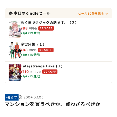
📚 本日のKindleセール
セール30件を見る →
あくまでクジャクの話です。（２）
¥88
¥792
89%OFF
+1pt (1%還元)
宇宙兄弟（１）
¥88
¥891
90%OFF
+1pt (1%還元)
Fate/strange Fake (１)
¥110
¥1,320
92%OFF
+1pt (1%還元)
2004.03.03
-暮らす
マンションを買うべきか、買わざるべきか