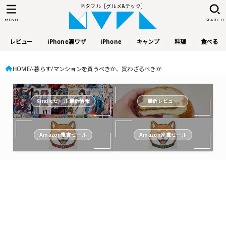
ネタフル［グルメ&テック］
MENU
SEARCH
レビュー
iPhone裏ワザ
iPhone
キャンプ
料理
食べる
HOME
-暮らす
マンションを買うべきか、買わざるべきか
Kindleセール最新情報
最新レビュー
Amazon電書セール
Amazon家電セール