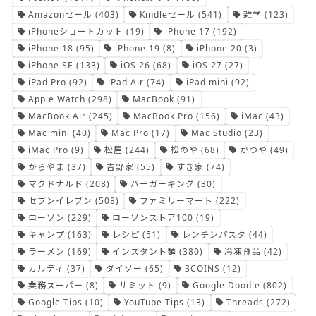
Amazonセール
(403)
Kindleセール
(541)
雑学
(123)
iPhoneショートカット
(19)
iPhone 17
(192)
iPhone 18
(95)
iPhone 19
(8)
iPhone 20
(3)
iPhone SE
(133)
iOS 26
(68)
iOS 27
(27)
iPad Pro
(92)
iPad Air
(74)
iPad mini
(92)
Apple Watch
(298)
MacBook
(91)
MacBook Air
(245)
MacBook Pro
(156)
iMac
(43)
Mac mini
(40)
Mac Pro
(17)
Mac Studio
(23)
iMac Pro
(9)
松屋
(244)
松のや
(68)
かつや
(49)
からやま
(37)
吉野家
(55)
すき家
(74)
マクドナルド
(208)
バーガーキング
(30)
セブンイレブン
(508)
ファミリーマート
(222)
ローソン
(229)
ローソンストア100
(19)
キャンプ
(163)
レシピ
(51)
レンチンパスタ
(44)
ラーメン
(169)
インスタント麺
(380)
冷凍食品
(42)
カルディ
(37)
ダイソー
(65)
3COINS
(12)
業務スーパー
(8)
サミット
(9)
Google Doodle
(802)
Google Tips
(10)
YouTube Tips
(13)
Threads
(272)