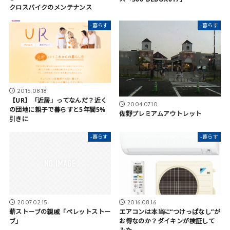
クロスバイクのメンテナンス
-暮らす
-暮らす
2015.08.18
【UR】「近居」ってなんだ？近く
2004.07.10
の団地に親子で暮らすと5年間5%
佐野プレミアムアウトレット
引きに
-暮らす
-暮らす
2007.02.15
2016.08.16
薪ストーブの親戚「ペレットストー
エアコンは本当に“つけっぱなし”が
ブ」
お得なのか？ダイキンが検証して