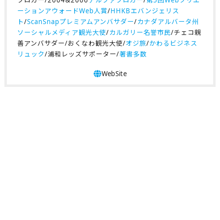
ーションアウォードWeb人賞
/
HHKBエバンジェリス
ト
/
ScanSnapプレミアムアンバサダー
/
カナダアルバータ州
ソーシャルメディア観光大使
/
カルガリー名誉市民
/チェコ親
善アンバサダー/おくなわ観光大使/
オジ旅
/
かわるビジネス
リュック
/浦和レッズサポーター/
著書多数