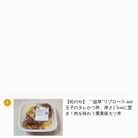
【松のや】「“超厚”リブロース and
1
玉子のタレかつ丼」厚さ2.5cmに驚
き！肉を味わう重量級カツ丼