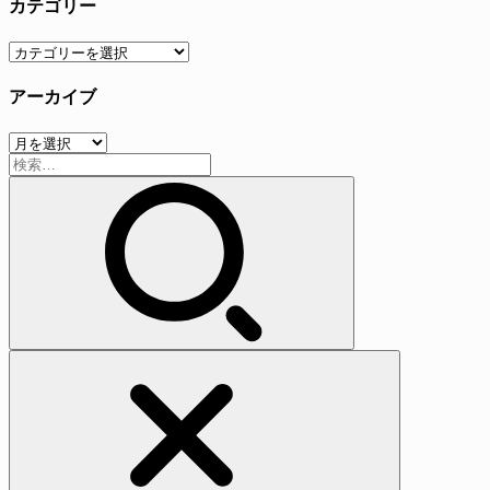
カテゴリー
カ
テ
アーカイブ
ゴ
リ
ア
ー
検
ー
索:
カ
イ
ブ