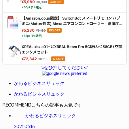
¥5,980
¥8,980
33%OFF
+60pt (1%還元)
【Amazon.co.jp限定】 SwitchBot スマートリモコン ハブ
ミニ(Matter対応) Alexa エアコンコントローラー - 温湿度
センサー搭載 スイッチボット Hub Mini マター対応 スマー
¥5,230
¥6,180
15%OFF
トホーム 学習リモコン 赤外線家電を管理 節電·省エネ Echo
+52pt (1%還元)
Google Home Siri IFTTT SmartThings対応 Kataステッカ
ー付き
XREAL xbx a01+とXREAL Beam Pro 5G版(8+256GB) 空間
エンタメセット
¥72,342
¥87,160
17%OFF
\\ぜひ押してください//
かわるビジネスリュック
かわるビジネスリュック
RECOMMEND
かわるビジネスリュック
2021.03.16