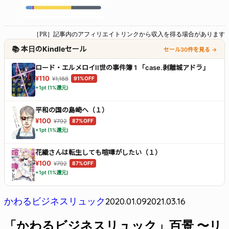
［PR］記事内のアフィリエイトリンクから収入を得る場合があります
📚 本日のKindleセール
セール30件を見る →
ロード・エルメロイII世の事件簿 1 「case.剥離城アドラ」
¥110
¥1,188
91%OFF
+1pt (1%還元)
平和の国の島崎へ（１）
¥100
¥792
87%OFF
+1pt (1%還元)
花織さんは転生しても喧嘩がしたい（１）
¥100
¥792
87%OFF
+1pt (1%還元)
2020.01.09
2021.03.16
かわるビジネスリュック
「かわるビジネスリュック」百景 〜リ