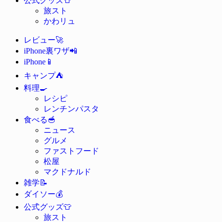
公式グッズ
旅スト
かわリュ
🚀
レビュー
📲
iPhone裏ワザ
📱
iPhone
⛺
キャンプ
🍳
料理
レシピ
レンチンパスタ
🥣
食べる
ニュース
グルメ
ファストフード
松屋
マクドナルド
📝
雑学
💰
ダイソー
👕
公式グッズ
旅スト