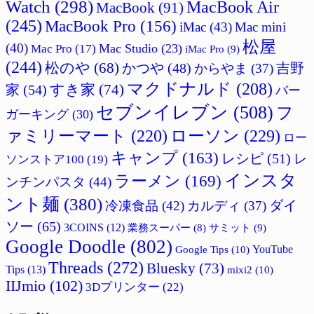
Watch
(298)
MacBook Air
MacBook
(91)
(245)
MacBook Pro
(156)
iMac
(43)
Mac mini
松屋
(40)
Mac Studio
(23)
Mac Pro
(17)
iMac Pro
(9)
(244)
松のや
(68)
吉野
かつや
(48)
からやま
(37)
マクドナルド
(208)
すき家
(74)
家
(54)
バー
セブンイレブン
(508)
フ
ガーキング
(30)
ァミリーマート
(220)
ローソン
(229)
ロー
キャンプ
(163)
レシピ
(51)
レ
ソンストア100
(19)
インスタ
ラーメン
(169)
ンチンパスタ
(44)
ント麺
(380)
ダイ
冷凍食品
(42)
カルディ
(37)
ソー
(65)
3COINS
(12)
サミット
(9)
業務スーパー
(8)
Google Doodle
(802)
Google Tips
(10)
YouTube
Threads
(272)
Bluesky
(73)
Tips
(13)
mixi2
(10)
IIJmio
(102)
3Dプリンター
(22)