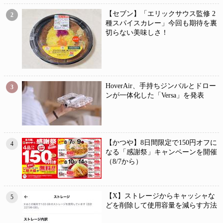
【セブン】「エリックサウス監修 2
2
種スパイスカレー」今回も期待を裏
切らない美味しさ！
HoverAir、手持ちジンバルとドロー
3
ンが一体化した「Versa」を発表
【かつや】8日間限定で150円オフに
4
なる「感謝祭」キャンペーンを開催
（8/7から）
【X】ストレージからキャッシャな
5
どを削除して使用容量を減らす方法