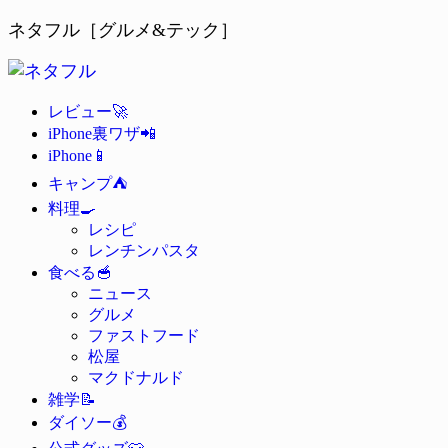
ネタフル［グルメ&テック］
🚀
レビュー
📲
iPhone裏ワザ
📱
iPhone
⛺
キャンプ
🍳
料理
レシピ
レンチンパスタ
🥣
食べる
ニュース
グルメ
ファストフード
松屋
マクドナルド
📝
雑学
💰
ダイソー
👕