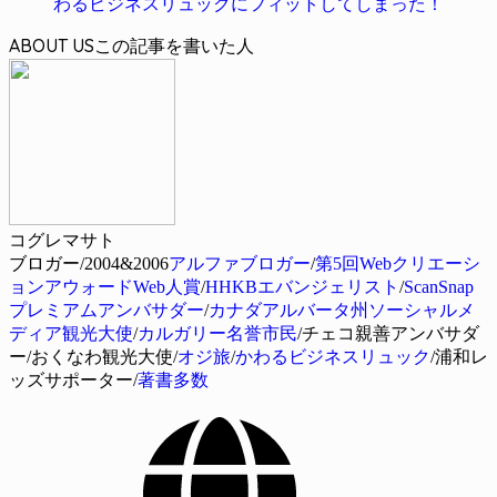
わるビジネスリュックにフィットしてしまった！
ABOUT US
コグレマサト
ブロガー/2004&2006
アルファブロガー
/
第5回Webクリエーシ
ョンアウォードWeb人賞
/
HHKBエバンジェリスト
/
ScanSnap
プレミアムアンバサダー
/
カナダアルバータ州ソーシャルメ
ディア観光大使
/
カルガリー名誉市民
/チェコ親善アンバサダ
ー/おくなわ観光大使/
オジ旅
/
かわるビジネスリュック
/浦和レ
ッズサポーター/
著書多数