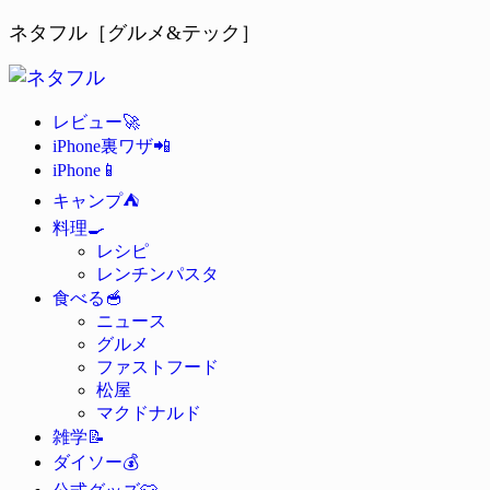
ネタフル［グルメ&テック］
🚀
レビュー
📲
iPhone裏ワザ
📱
iPhone
⛺
キャンプ
🍳
料理
レシピ
レンチンパスタ
🥣
食べる
ニュース
グルメ
ファストフード
松屋
マクドナルド
📝
雑学
💰
ダイソー
👕