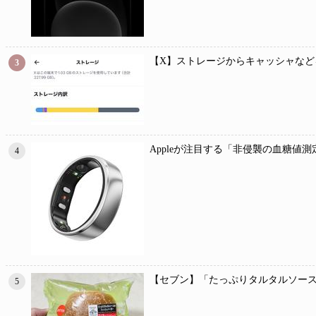
【X】ストレージからキャッシャなど
3
Appleが注目する「非侵襲の血糖
4
【セブン】「たっぷりタルタルソース
5