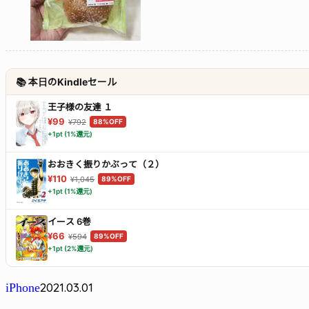
📚 本日のKindleセール
王子様の友達 １
¥99
¥792
88%OFF
+1pt (1%還元)
おおきく振りかぶって（２）
¥110
¥1,045
89%OFF
+1pt (1%還元)
イース 6巻
¥66
¥594
89%OFF
+1pt (2%還元)
2021.03.01
iPhone