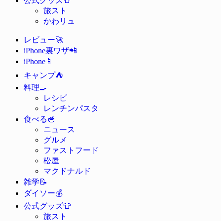
公式グッズ
旅スト
かわリュ
🚀
レビュー
📲
iPhone裏ワザ
📱
iPhone
⛺
キャンプ
🍳
料理
レシピ
レンチンパスタ
🥣
食べる
ニュース
グルメ
ファストフード
松屋
マクドナルド
📝
雑学
💰
ダイソー
👕
公式グッズ
旅スト