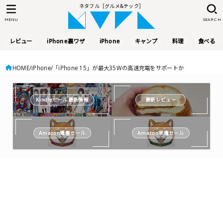
ネタフル［グルメ&テック］
MENU
SEARCH
レビュー
iPhone裏ワザ
iPhone
キャンプ
料理
食べる
HOME
iPhone
「iPhone 15」が最大35Wの高速充電をサポートか
Kindleセール最新情報
最新レビュー
Amazon電書セール
Amazon家電セール