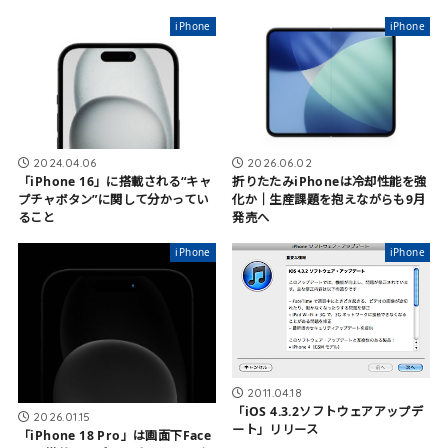
iPhone
iPhone
2026.06.02
2024.04.06
折りたたみiPhoneは冷却性能を強
「iPhone 16」に搭載される“キャ
化か｜生産課題を抱えながらも9月
プチャボタン”に関して分かってい
発売へ
ること
iPhone
iPhone
2011.04.18
「iOS 4.3.2ソフトウェアアップデ
2026.01.15
ート」リリース
「iPhone 18 Pro」は画面下Face