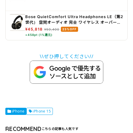
Bose QuietComfort Ultra Headphones LE（第2
世代） 空間オーディオ 完全 ワイヤレス オーバーイ
ヤー型 ヘッドホン ノイズキャンセリング
¥45,818
¥59,400
23%OFF
Bluetooth接続 マイク搭載 最大30時間再生 急速充
+458pt (1%還元)
電 デザートゴールド
\\ぜひ押してください//
iPhone
iPhone 15
RECOMMEND