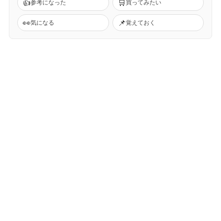
👍
🛒
参考になった
買ってみたい
👀
📌
気になる
覚えておく