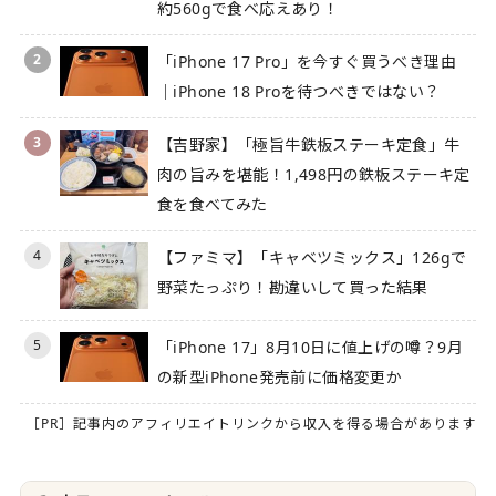
約560gで食べ応えあり！
2
「iPhone 17 Pro」を今すぐ買うべき理由
｜iPhone 18 Proを待つべきではない？
3
【吉野家】「極旨牛鉄板ステーキ定食」牛
肉の旨みを堪能！1,498円の鉄板ステーキ定
食を食べてみた
4
【ファミマ】「キャベツミックス」126gで
野菜たっぷり！勘違いして買った結果
5
「iPhone 17」8月10日に値上げの噂？9月
の新型iPhone発売前に価格変更か
［PR］記事内のアフィリエイトリンクから収入を得る場合があります