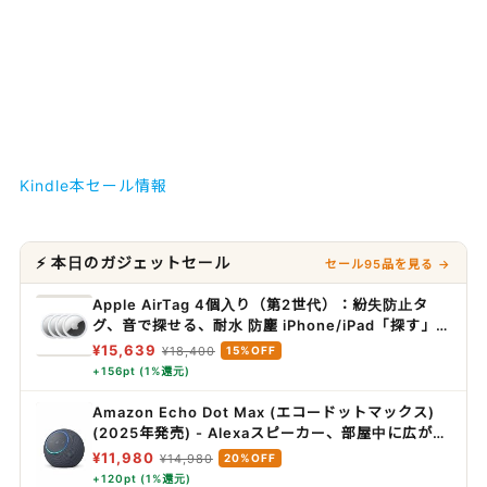
Kindle本セール情報
⚡ 本日のガジェットセール
セール95品を見る →
Apple AirTag 4個入り（第2世代）：紛失防止タ
グ、音で探せる、耐水 防塵 iPhone/iPad「探す」ネ
ットワーク対応 、探せる範囲が最大1.5 倍に広がっ
¥15,639
¥18,400
15%OFF
た「正確な場所を見つける」機能搭載
+156pt (1%還元)
Amazon Echo Dot Max (エコードットマックス)
(2025年発売) - Alexaスピーカー、部屋中に広がる
サウンド、スマートホームハブ内蔵、グラファイト
¥11,980
¥14,980
20%OFF
+120pt (1%還元)