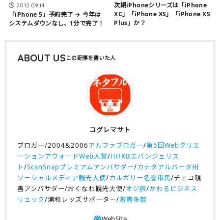
次期iPhoneシリーズは「iPhone
2012.09.14
XC」「iPhone XS」「iPhone XS
「iPhone 5」予約完了 → 今年は
Plus」か？
システムダウンなし、1分で完了！
ABOUT US
コグレマサト
ブロガー/2004&2006
アルファブロガー
/
第5回Webクリエ
ーションアウォードWeb人賞
/
HHKBエバンジェリス
ト
/
ScanSnapプレミアムアンバサダー
/
カナダアルバータ州
ソーシャルメディア観光大使
/
カルガリー名誉市民
/チェコ親
善アンバサダー/おくなわ観光大使/
オジ旅
/
かわるビジネス
リュック
/浦和レッズサポーター/
著書多数