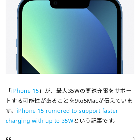
「
iPhone 15
」が、最大35Wの高速充電をサポー
トする可能性があることを9to5Macが伝えていま
す。
iPhone 15 rumored to support faster
charging with up to 35W
という記事です。