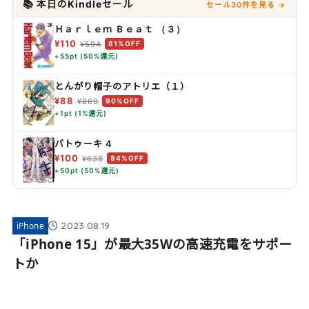
📚 本日のKindleセール
セール30件を見る →
Ｈａｒｌｅｍ Ｂｅａｔ （３）
¥110
¥594
81%OFF
+55pt (50%還元)
とんがり帽子のアトリエ（１）
¥88
¥869
90%OFF
+1pt (1%還元)
バトゥーキ 4
¥100
¥638
84%OFF
+50pt (50%還元)
2023.08.19
iPhone
「iPhone 15」が最大35Wの高速充電をサポー
トか