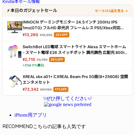
Kindle本セール情報
⚡ 本日のガジェットセール
セール153品を見る →
INNOCN ゲーミングモニター 24.5インチ 200Hz IPS
1ms(GTG) フルHD 非光沢 フレームレス PS5/Xbox対応
Adaptive-Sync VESA100×100 HDMI2.0/DP1.4接続
¥13,290
¥16,990
22%OFF
25G2G
SwitchBot LED電球 スマートライト Alexa スマートホーム
- スマート電球 E26 スイッチボット 調光調色 広配光 800lm
60W形相当 電球色・昼白色対応 RGBCWマルチカラー
¥2,710
¥3,780
28%OFF
1600万色 間接照明 Google Home IFTTT イフト Siri
+27pt (1%還元)
SmartThings に対応(2個パック)
XREAL xbx a01+とXREAL Beam Pro 5G版(8+256GB) 空間
エンタメセット
¥72,342
¥87,160
17%OFF
\\ぜひ押してください//
iPhone用アプリ
RECOMMEND