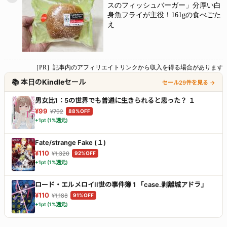
スのフィッシュバーガー」分厚い白
身魚フライが主役！161gの食べごた
え
［PR］記事内のアフィリエイトリンクから収入を得る場合があります
📚 本日のKindleセール
セール29件を見る →
男女比1：5の世界でも普通に生きられると思った？ １
¥99
¥792
88%OFF
+1pt (1%還元)
Fate/strange Fake (１)
¥110
¥1,320
92%OFF
+1pt (1%還元)
ロード・エルメロイII世の事件簿 1 「case.剥離城アドラ」
¥110
¥1,188
91%OFF
+1pt (1%還元)