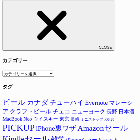
CLOSE
カテゴリー
カ
テ
タグ
ゴ
リ
ー
ビール
カナダ
チューハイ
Evernote
マレーシ
ア
クラフトビール
チェコ
ニューヨーク
長野
日本酒
MacBook Neo
ウイスキー
東京
長崎
ミニストップ
iOS 28
PICKUP
Amazonセール
iPhone裏ワザ
Kindleセール
雑学
iPhoneショートカット