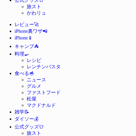
公式グッズ
旅スト
かわリュ
🚀
レビュー
📲
iPhone裏ワザ
📱
iPhone
⛺
キャンプ
🍳
料理
レシピ
レンチンパスタ
🥣
食べる
ニュース
グルメ
ファストフード
松屋
マクドナルド
📝
雑学
💰
ダイソー
👕
公式グッズ
旅スト