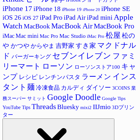
iPhone 17
iPhone SE
iPhone 18
iPhone 19
iPhone 20
Apple
iPad Pro
iPad Air
iPad mini
iOS 26
iOS 27
Watch
MacBook Air
MacBook Pro
MacBook
松屋
松の
iMac
Mac mini
Mac Studio
Mac Pro
iMac Pro
マクドナル
すき家
や
吉野家
かつや
からやま
セブンイレブン
ド
ファミ
バーガーキング
リーマート
ローソン
キャ
ローソンストア100
インス
ラーメン
ンプ
レシピ
レンチンパスタ
タント麺
ダイソー
冷凍食品
カルディ
3COINS
業
Google Doodle
サミット
Google Tips
務スーパー
Threads
IIJmio
Bluesky
3Dプリン
YouTube Tips
mixi2
ター