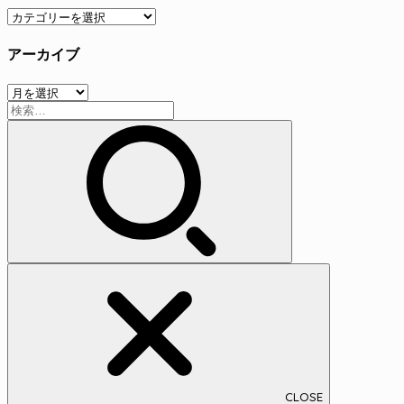
カ
テ
アーカイブ
ゴ
リ
ア
ー
検
ー
索:
カ
イ
ブ
CLOSE