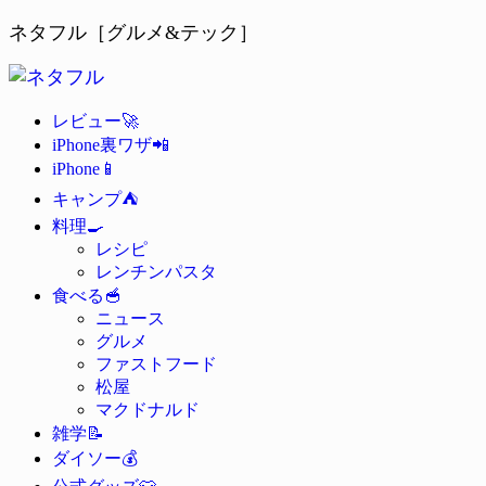
ネタフル［グルメ&テック］
🚀
レビュー
📲
iPhone裏ワザ
📱
iPhone
⛺
キャンプ
🍳
料理
レシピ
レンチンパスタ
🥣
食べる
ニュース
グルメ
ファストフード
松屋
マクドナルド
📝
雑学
💰
ダイソー
👕