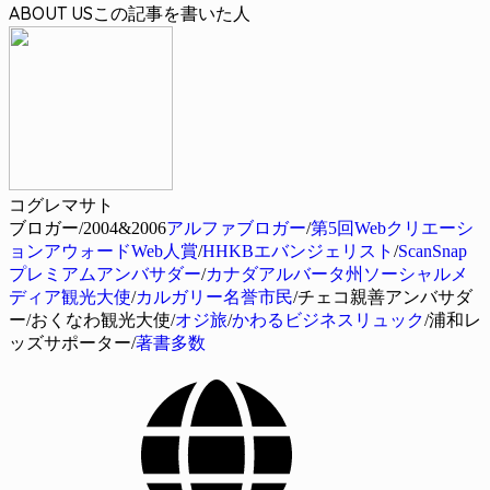
ABOUT US
コグレマサト
ブロガー/2004&2006
アルファブロガー
/
第5回Webクリエーシ
ョンアウォードWeb人賞
/
HHKBエバンジェリスト
/
ScanSnap
プレミアムアンバサダー
/
カナダアルバータ州ソーシャルメ
ディア観光大使
/
カルガリー名誉市民
/チェコ親善アンバサダ
ー/おくなわ観光大使/
オジ旅
/
かわるビジネスリュック
/浦和レ
ッズサポーター/
著書多数