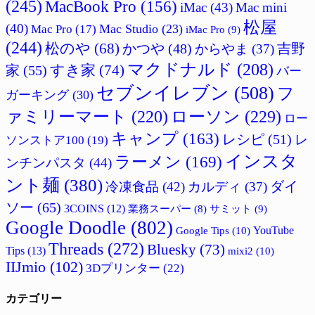
(245)
MacBook Pro
(156)
iMac
(43)
Mac mini
松屋
(40)
Mac Studio
(23)
Mac Pro
(17)
iMac Pro
(9)
(244)
松のや
(68)
吉野
かつや
(48)
からやま
(37)
マクドナルド
(208)
すき家
(74)
家
(55)
バー
セブンイレブン
(508)
フ
ガーキング
(30)
ァミリーマート
(220)
ローソン
(229)
ロー
キャンプ
(163)
レシピ
(51)
レ
ソンストア100
(19)
インスタ
ラーメン
(169)
ンチンパスタ
(44)
ント麺
(380)
ダイ
冷凍食品
(42)
カルディ
(37)
ソー
(65)
3COINS
(12)
サミット
(9)
業務スーパー
(8)
Google Doodle
(802)
Google Tips
(10)
YouTube
Threads
(272)
Bluesky
(73)
Tips
(13)
mixi2
(10)
IIJmio
(102)
3Dプリンター
(22)
カテゴリー