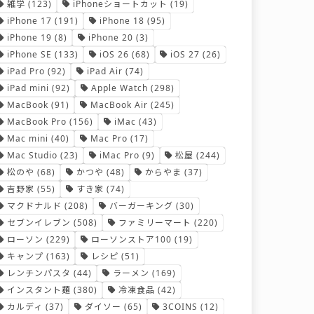
雑学
(123)
iPhoneショートカット
(19)
iPhone 17
(191)
iPhone 18
(95)
iPhone 19
(8)
iPhone 20
(3)
iPhone SE
(133)
iOS 26
(68)
iOS 27
(26)
iPad Pro
(92)
iPad Air
(74)
iPad mini
(92)
Apple Watch
(298)
MacBook
(91)
MacBook Air
(245)
MacBook Pro
(156)
iMac
(43)
Mac mini
(40)
Mac Pro
(17)
Mac Studio
(23)
iMac Pro
(9)
松屋
(244)
松のや
(68)
かつや
(48)
からやま
(37)
吉野家
(55)
すき家
(74)
マクドナルド
(208)
バーガーキング
(30)
セブンイレブン
(508)
ファミリーマート
(220)
ローソン
(229)
ローソンストア100
(19)
キャンプ
(163)
レシピ
(51)
レンチンパスタ
(44)
ラーメン
(169)
インスタント麺
(380)
冷凍食品
(42)
カルディ
(37)
ダイソー
(65)
3COINS
(12)