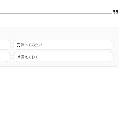
🛒
買ってみたい
📌
覚えておく