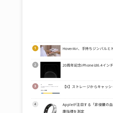
1
HoverAir、手持ちジンバル
2
20周年記念iPhoneは6.4
3
【X】ストレージからキャッシ
4
Appleが注目する「非侵襲
康指標を測定