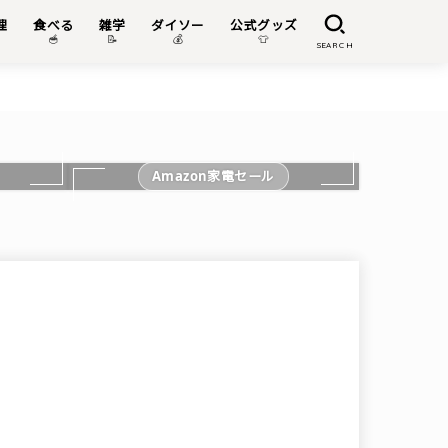
理
食べる
雑学
ダイソー
公式グッズ

🥣
📝
💰
👕
SEARCH
Amazon家電セール