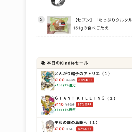
5
【セブン】「たっぷりタルタ
161gの食べごたえ
📚 本日のKindleセール
とんがり帽子のアトリエ（１）
¥100
¥869
88%OFF
+1pt (1%還元)
ＧＩＡＮＴ ＫＩＬＬＩＮＧ（１）
¥110
¥836
87%OFF
+1pt (1%還元)
平和の国の島崎へ（１）
¥100
¥748
87%OFF