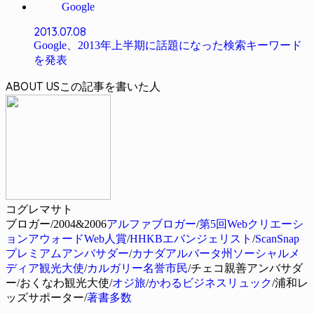
Google
2013.07.08
Google、2013年上半期に話題になった検索キーワード
を発表
ABOUT US
コグレマサト
ブロガー/2004&2006
アルファブロガー
/
第5回Webクリエーシ
ョンアウォードWeb人賞
/
HHKBエバンジェリスト
/
ScanSnap
プレミアムアンバサダー
/
カナダアルバータ州ソーシャルメ
ディア観光大使
/
カルガリー名誉市民
/チェコ親善アンバサダ
ー/おくなわ観光大使/
オジ旅
/
かわるビジネスリュック
/浦和レ
ッズサポーター/
著書多数