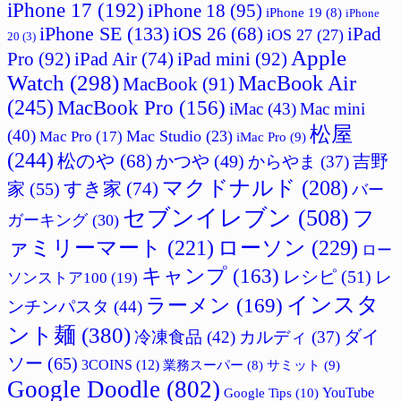
iPhone 17
(192)
iPhone 18
(95)
iPhone 19
(8)
iPhone
iPhone SE
(133)
iPad
iOS 26
(68)
iOS 27
(27)
20
(3)
Apple
Pro
(92)
iPad Air
(74)
iPad mini
(92)
Watch
(298)
MacBook Air
MacBook
(91)
(245)
MacBook Pro
(156)
iMac
(43)
Mac mini
松屋
(40)
Mac Studio
(23)
Mac Pro
(17)
iMac Pro
(9)
(244)
松のや
(68)
かつや
(49)
吉野
からやま
(37)
マクドナルド
(208)
すき家
(74)
家
(55)
バー
セブンイレブン
(508)
フ
ガーキング
(30)
ァミリーマート
(221)
ローソン
(229)
ロー
キャンプ
(163)
レシピ
(51)
レ
ソンストア100
(19)
インスタ
ラーメン
(169)
ンチンパスタ
(44)
ント麺
(380)
ダイ
冷凍食品
(42)
カルディ
(37)
ソー
(65)
3COINS
(12)
サミット
(9)
業務スーパー
(8)
Google Doodle
(802)
Google Tips
(10)
YouTube