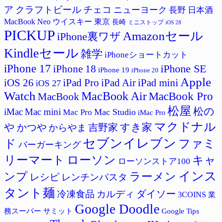
ア
クラフトビール
チェコ
ニューヨーク
長野
日本酒
MacBook Neo
ウイスキー
東京
長崎
ミニストップ
iOS 28
PICKUP
Amazonセール
iPhone裏ワザ
Kindleセール
雑学
iPhoneショートカット
iPhone 17
iPhone SE
iPhone 18
iPhone 19
iPhone 20
Apple
iPad Pro
iPad Air
iPad mini
iOS 26
iOS 27
Watch
MacBook Air
MacBook Pro
MacBook
松屋
松の
iMac
Mac mini
Mac Studio
Mac Pro
iMac Pro
マクドナル
すき家
や
かつや
吉野家
からやま
セブンイレブン
ド
ファミ
バーガーキング
リーマート
ローソン
キャ
ローソンストア100
インス
ラーメン
ンプ
レシピ
レンチンパスタ
タント麺
ダイソー
冷凍食品
カルディ
3COINS
業
Google Doodle
サミット
Google Tips
務スーパー