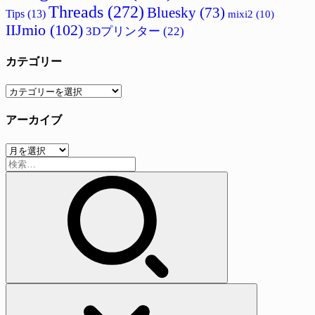
Threads
(272)
Bluesky
(73)
Tips
(13)
mixi2
(10)
IIJmio
(102)
3Dプリンター
(22)
カテゴリー
カ
テ
アーカイブ
ゴ
リ
ア
ー
検
ー
索:
カ
イ
ブ