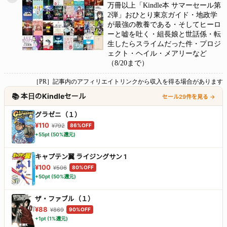
万冊以上「Kindle本 サマーセール第
2弾」おひとり東京ガイド・地政学
が最強の教養である・そしてヒーロ
ーと嘘を吐く・組長娘と世話係・転
生したらスライムだった件・プロジ
ェクト・ヘイル・メアリーなど
（8/20まで）
［PR］記事内のアフィリエイトリンクから収入を得る場合があります
📚 本日のKindleセール
セール29件を見る →
グラゼニ（１）
¥110
¥792
86%OFF
+55pt (50%還元)
キャプテン翼 ライジングサン 1
¥100
¥506
80%OFF
+50pt (50%還元)
ザ・ファブル（１）
¥88
¥869
90%OFF
+1pt (1%還元)