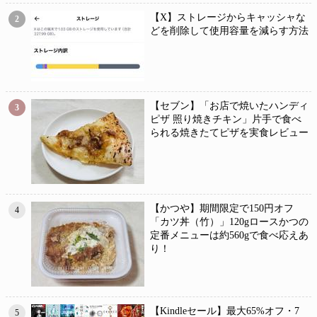
【X】ストレージからキャッシャな
2
どを削除して使用容量を減らす方法
【セブン】「お店で焼いたハンディ
3
ピザ 照り焼きチキン」片手で食べ
られる焼きたてピザを実食レビュー
【かつや】期間限定で150円オフ
4
「カツ丼（竹）」120gロースかつの
定番メニューは約560gで食べ応えあ
り！
【Kindleセール】最大65%オフ・7
5