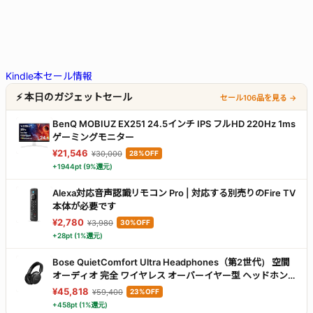
Kindle本セール情報
⚡ 本日のガジェットセール
セール106品を見る →
BenQ MOBIUZ EX251 24.5インチ IPS フルHD 220Hz 1ms
ゲーミングモニター
¥21,546
¥30,000
28%OFF
+1944pt (9%還元)
Alexa対応音声認識リモコン Pro | 対応する別売りのFire TV
本体が必要です
¥2,780
¥3,980
30%OFF
+28pt (1%還元)
Bose QuietComfort Ultra Headphones（第2世代） 空間
オーディオ 完全 ワイヤレス オーバーイヤー型 ヘッドホン
ノイズキャンセリング Bluetooth接続 マイク搭載 最大30時
¥45,818
¥59,400
23%OFF
間再生 急速充電 ブラック
+458pt (1%還元)