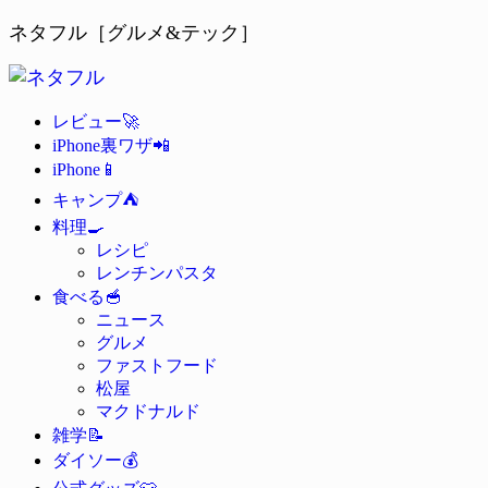
ネタフル［グルメ&テック］
🚀
レビュー
📲
iPhone裏ワザ
📱
iPhone
⛺
キャンプ
🍳
料理
レシピ
レンチンパスタ
🥣
食べる
ニュース
グルメ
ファストフード
松屋
マクドナルド
📝
雑学
💰
ダイソー
👕