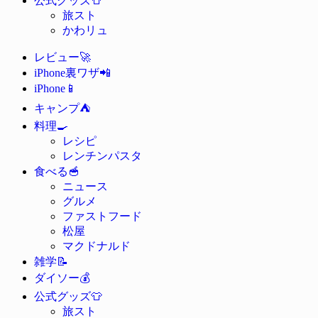
公式グッズ
旅スト
かわリュ
🚀
レビュー
📲
iPhone裏ワザ
📱
iPhone
⛺
キャンプ
🍳
料理
レシピ
レンチンパスタ
🥣
食べる
ニュース
グルメ
ファストフード
松屋
マクドナルド
📝
雑学
💰
ダイソー
👕
公式グッズ
旅スト