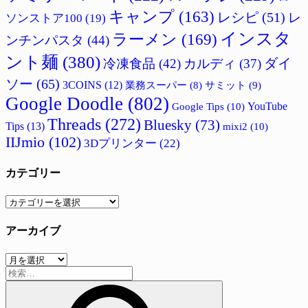
キャンプ
(163)
レシピ
(51)
レ
ソンストア100
(19)
インスタ
ラーメン
(169)
ンチンパスタ
(44)
ント麺
(380)
ダイ
冷凍食品
(42)
カルディ
(37)
ソー
(65)
3COINS
(12)
サミット
(9)
業務スーパー
(8)
Google Doodle
(802)
Google Tips
(10)
YouTube
Threads
(272)
Bluesky
(73)
Tips
(13)
mixi2
(10)
IIJmio
(102)
3Dプリンター
(22)
カテゴリー
カ
テ
アーカイブ
ゴ
リ
ア
ー
検
ー
索:
カ
イ