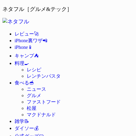
ネタフル［グルメ&テック］
🚀
レビュー
📲
iPhone裏ワザ
📱
iPhone
⛺
キャンプ
🍳
料理
レシピ
レンチンパスタ
🥣
食べる
ニュース
グルメ
ファストフード
松屋
マクドナルド
📝
雑学
💰
ダイソー
👕