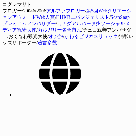
コグレマサト
ブロガー/2004&2006
アルファブロガー
/
第5回Webクリエーシ
ョンアウォードWeb人賞
/
HHKBエバンジェリスト
/
ScanSnap
プレミアムアンバサダー
/
カナダアルバータ州ソーシャルメ
ディア観光大使
/
カルガリー名誉市民
/チェコ親善アンバサダ
ー/おくなわ観光大使/
オジ旅
/
かわるビジネスリュック
/浦和レ
ッズサポーター/
著書多数