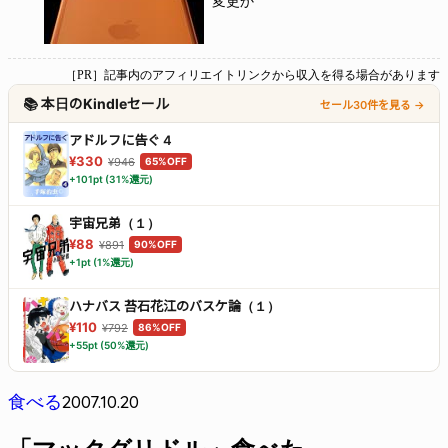
変更か
［PR］記事内のアフィリエイトリンクから収入を得る場合があります
📚 本日のKindleセール
セール30件を見る →
アドルフに告ぐ 4
¥330
¥946
65%OFF
+101pt (31%還元)
宇宙兄弟（１）
¥88
¥891
90%OFF
+1pt (1%還元)
ハナバス 苔石花江のバスケ論（１）
¥110
¥792
86%OFF
+55pt (50%還元)
2007.10.20
食べる