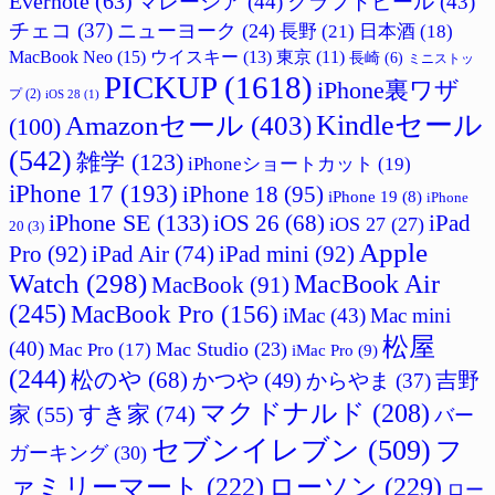
Evernote
(63)
マレーシア
(44)
クラフトビール
(43)
チェコ
(37)
ニューヨーク
(24)
長野
(21)
日本酒
(18)
MacBook Neo
(15)
ウイスキー
(13)
東京
(11)
長崎
(6)
ミニストッ
PICKUP
(1618)
iPhone裏ワザ
プ
(2)
iOS 28
(1)
Amazonセール
(403)
Kindleセール
(100)
(542)
雑学
(123)
iPhoneショートカット
(19)
iPhone 17
(193)
iPhone 18
(95)
iPhone 19
(8)
iPhone
iPhone SE
(133)
iPad
iOS 26
(68)
iOS 27
(27)
20
(3)
Apple
Pro
(92)
iPad Air
(74)
iPad mini
(92)
Watch
(298)
MacBook Air
MacBook
(91)
(245)
MacBook Pro
(156)
iMac
(43)
Mac mini
松屋
(40)
Mac Studio
(23)
Mac Pro
(17)
iMac Pro
(9)
(244)
松のや
(68)
かつや
(49)
吉野
からやま
(37)
マクドナルド
(208)
すき家
(74)
家
(55)
バー
セブンイレブン
(509)
フ
ガーキング
(30)
ァミリーマート
(222)
ローソン
(229)
ロー