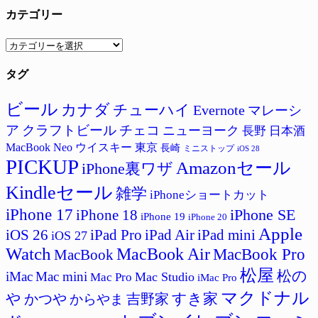
カテゴリー
カ
テ
タグ
ゴ
リ
ー
ビール
カナダ
チューハイ
Evernote
マレーシ
ア
クラフトビール
チェコ
ニューヨーク
長野
日本酒
MacBook Neo
ウイスキー
東京
長崎
ミニストップ
iOS 28
PICKUP
Amazonセール
iPhone裏ワザ
Kindleセール
雑学
iPhoneショートカット
iPhone 17
iPhone SE
iPhone 18
iPhone 19
iPhone 20
Apple
iPad Pro
iPad Air
iPad mini
iOS 26
iOS 27
Watch
MacBook Air
MacBook Pro
MacBook
松屋
松の
iMac
Mac mini
Mac Studio
Mac Pro
iMac Pro
マクドナル
すき家
や
かつや
吉野家
からやま