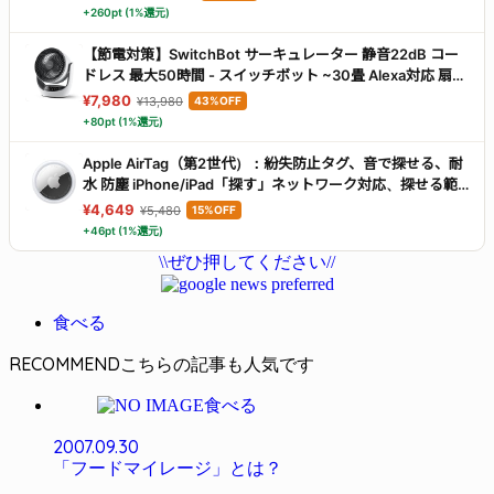
グ iOS & Android対応 ブラック
+260pt (1%還元)
【節電対策】SwitchBot サーキュレーター 静音22dB コー
ドレス 最大50時間 - スイッチボット ~30畳 Alexa対応 扇風
機 DCモーター 3D首振り 無段階風量調整 充電式バッテリー
¥7,980
¥13,980
43%OFF
搭載 リモコン付き 梅雨対策 省エネ
+80pt (1%還元)
Apple AirTag（第2世代）：紛失防止タグ、音で探せる、耐
水 防塵 iPhone/iPad「探す」ネットワーク対応、探せる範
囲が最大1.5 倍に広がった「正確な場所を見つける」機能搭
¥4,649
¥5,480
15%OFF
載
+46pt (1%還元)
\\ぜひ押してください//
食べる
RECOMMEND
食べる
2007.09.30
「フードマイレージ」とは？