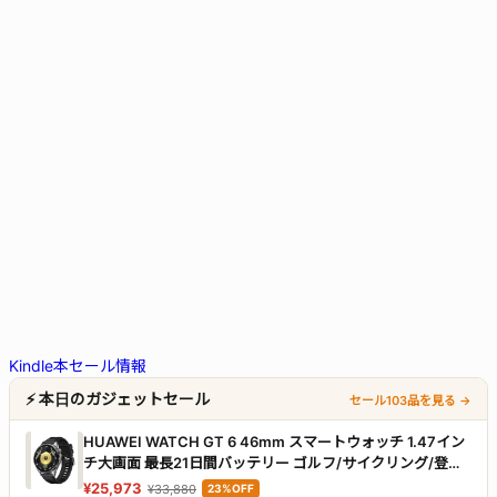
Kindle本セール情報
⚡ 本日のガジェットセール
セール103品を見る →
HUAWEI WATCH GT 6 46mm スマートウォッチ 1.47イン
チ大画面 最長21日間バッテリー ゴルフ/サイクリング/登山
スポーツモード100種類以上 GPS搭載 情緒/健康モニタリン
¥25,973
¥33,880
23%OFF