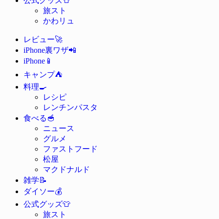
公式グッズ
旅スト
かわリュ
🚀
レビュー
📲
iPhone裏ワザ
📱
iPhone
⛺
キャンプ
🍳
料理
レシピ
レンチンパスタ
🥣
食べる
ニュース
グルメ
ファストフード
松屋
マクドナルド
📝
雑学
💰
ダイソー
👕
公式グッズ
旅スト