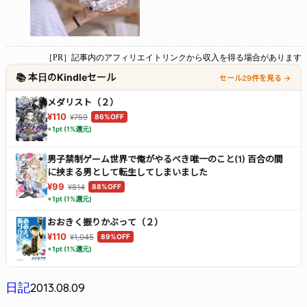
［PR］記事内のアフィリエイトリンクから収入を得る場合があります
📚 本日のKindleセール
セール29件を見る →
メダリスト（２）
¥110
¥759
86%OFF
+1pt (1%還元)
男子禁制ゲーム世界で俺がやるべき唯一のこと(1) 百合の間
に挟まる男として転生してしまいました
¥99
¥814
88%OFF
+1pt (1%還元)
おおきく振りかぶって（２）
¥110
¥1,045
89%OFF
+1pt (1%還元)
2013.08.09
日記