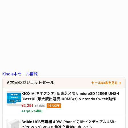
Kindle本セール情報
⚡ 本日のガジェットセール
セール89品を見る →
KIOXIA(キオクシア) 旧東芝メモリ microSD 128GB UHS-I
Class10 (最大読出速度100MB/s) Nintendo Switch動作確
認済 国内サポート正規品 メーカー保証5年 KLMEA128G
¥2,251
¥2,680
16%OFF
+47pt (2%還元)
Belkin USB充電器 40W iPhone17,16～12 デュアルUSB-
C(20W x 2) PD3.0 急速充電対応 ホワイト