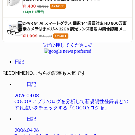
WCB006dqWHJP
¥1,400
¥2,660
47%OFF
+14pt (1%還元)
DPVR G1 AI スマートグラス 翻訳 141言語対応 HD 800万画
素カメラ付きメガネ 32Gb 調光レンズ搭載 AI画像認識 メガ
ネ型カメラ オーディオグラス スマートグラス iPhone対応
¥11,999
¥14,390
17%OFF
Android対応
\\ぜひ押してください//
日記
RECOMMEND
日記
2026.04.08
COCOAアプリのログを分析して新規陽性登録者との
すれ違いをチェックする「COCOAログ.jp」
日記
2006.04.26