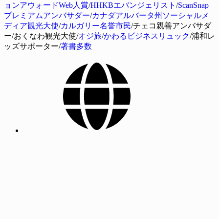
ョンアウォードWeb人賞
/
HHKBエバンジェリスト
/
ScanSnap
プレミアムアンバサダー
/
カナダアルバータ州ソーシャルメ
ディア観光大使
/
カルガリー名誉市民
/チェコ親善アンバサダ
ー/おくなわ観光大使/
オジ旅
/
かわるビジネスリュック
/浦和レ
ッズサポーター/
著書多数