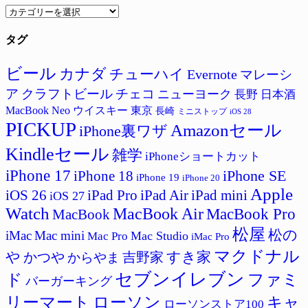
カ
テ
タグ
ゴ
リ
ー
ビール
カナダ
チューハイ
Evernote
マレーシ
ア
クラフトビール
チェコ
ニューヨーク
長野
日本酒
MacBook Neo
ウイスキー
東京
長崎
ミニストップ
iOS 28
PICKUP
Amazonセール
iPhone裏ワザ
Kindleセール
雑学
iPhoneショートカット
iPhone 17
iPhone SE
iPhone 18
iPhone 19
iPhone 20
Apple
iPad Pro
iPad Air
iPad mini
iOS 26
iOS 27
Watch
MacBook Air
MacBook Pro
MacBook
松屋
松の
iMac
Mac mini
Mac Studio
Mac Pro
iMac Pro
マクドナル
すき家
や
吉野家
かつや
からやま
セブンイレブン
ド
ファミ
バーガーキング
リーマート
ローソン
キャ
ローソンストア100