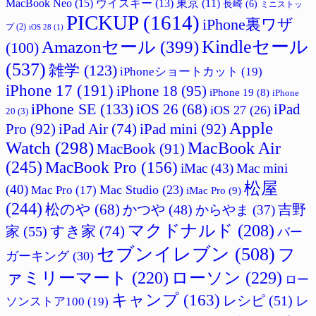
MacBook Neo
(15)
ウイスキー
(13)
東京
(11)
長崎
(6)
ミニストッ
PICKUP
(1614)
iPhone裏ワザ
プ
(2)
iOS 28
(1)
Amazonセール
(399)
Kindleセール
(100)
(537)
雑学
(123)
iPhoneショートカット
(19)
iPhone 17
(191)
iPhone 18
(95)
iPhone 19
(8)
iPhone
iPhone SE
(133)
iPad
iOS 26
(68)
iOS 27
(26)
20
(3)
Apple
Pro
(92)
iPad Air
(74)
iPad mini
(92)
Watch
(298)
MacBook Air
MacBook
(91)
(245)
MacBook Pro
(156)
iMac
(43)
Mac mini
松屋
(40)
Mac Studio
(23)
Mac Pro
(17)
iMac Pro
(9)
(244)
松のや
(68)
吉野
かつや
(48)
からやま
(37)
マクドナルド
(208)
すき家
(74)
家
(55)
バー
セブンイレブン
(508)
フ
ガーキング
(30)
ァミリーマート
(220)
ローソン
(229)
ロー
キャンプ
(163)
レシピ
(51)
レ
ソンストア100
(19)