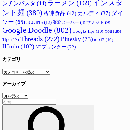
インスタ
ラーメン
(169)
ンチンパスタ
(44)
ント麺
(380)
ダイ
冷凍食品
(42)
カルディ
(37)
ソー
(65)
3COINS
(12)
サミット
(9)
業務スーパー
(8)
Google Doodle
(802)
Google Tips
(10)
YouTube
Threads
(272)
Bluesky
(73)
Tips
(13)
mixi2
(10)
IIJmio
(102)
3Dプリンター
(22)
カテゴリー
カ
テ
アーカイブ
ゴ
リ
ア
ー
検
ー
索:
カ
イ
ブ