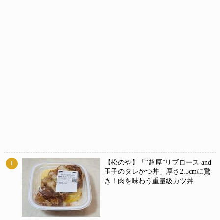
【松のや】「“超厚”リブロース and
1
玉子のタレかつ丼」厚さ2.5cmに驚
き！肉を味わう重量級カツ丼