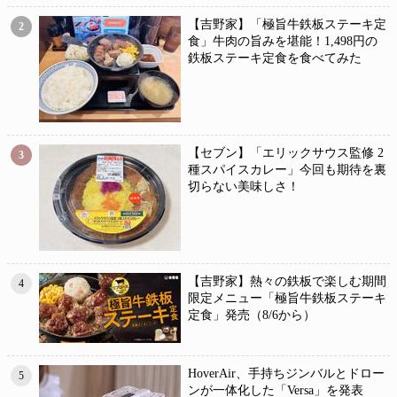
【吉野家】「極旨牛鉄板ステーキ定
2
食」牛肉の旨みを堪能！1,498円の
鉄板ステーキ定食を食べてみた
【セブン】「エリックサウス監修 2
3
種スパイスカレー」今回も期待を裏
切らない美味しさ！
【吉野家】熱々の鉄板で楽しむ期間
4
限定メニュー「極旨牛鉄板ステーキ
定食」発売（8/6から）
HoverAir、手持ちジンバルとドロー
5
ンが一体化した「Versa」を発表