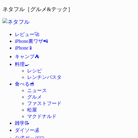
ネタフル［グルメ&テック］
🚀
レビュー
📲
iPhone裏ワザ
📱
iPhone
⛺
キャンプ
🍳
料理
レシピ
レンチンパスタ
🥣
食べる
ニュース
グルメ
ファストフード
松屋
マクドナルド
📝
雑学
💰
ダイソー
👕