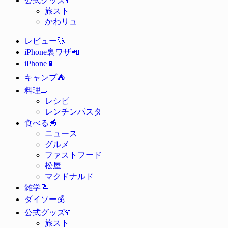
公式グッズ
旅スト
かわリュ
🚀
レビュー
📲
iPhone裏ワザ
📱
iPhone
⛺
キャンプ
🍳
料理
レシピ
レンチンパスタ
🥣
食べる
ニュース
グルメ
ファストフード
松屋
マクドナルド
📝
雑学
💰
ダイソー
👕
公式グッズ
旅スト